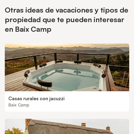
en el anuncio), pueden aplicarse suplementos. Sólo están
Otras ideas de vacaciones y tipos de
presentes los equipos específicamente mencionados en este
anuncio. Los equipos no mencionados no se consideran
propiedad que te pueden interesar
presentes. A menos que exista una estación de carga eléctrica
en el alojamiento, está prohibido cargar vehículos eléctricos.
en Baix Camp
Casas rurales con jacuzzi
Baix Camp