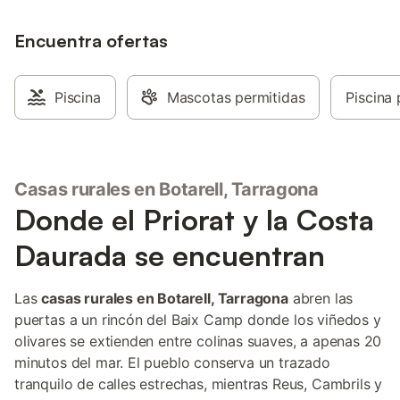
Aquí todo es a lo grande. DISTRIBUCIÓN:
Planta principal: - Enorme salón comedor
en diferentes ambientes. Con aire
Encuentra ofertas
acondicionado. Dispone de un sofá cama
doble. - Amplia cocina totalmente
equipada. - Dormitorio con 2 camas
Piscina
Mascotas permitidas
Piscina 
individuales. - Cuarto de baño con
bañera. Primera planta: - Suite principal
de matrimonio con vestidor. Cuarto de
baño con ducha y bañera. Con aire
acondicionado. - Segunda suite de
Casas rurales en Botarell, Tarragona
matrimonio. Cuarto de baño con bañera.
Donde el Priorat y la Costa
Con aire acondicionado. - Tercer
dormitorio con cama de matrimonio. -
Daurada se encuentran
Cuarto de baño con bañera. Exterior: -
Gran piscina. - Bonito jardín con árboles y
sombra. - Comedor exterior con
Las
casas rurales en Botarell, Tarragona
abren las
barbacoa. INFORMACIÓN IMPORTANTE:
puertas a un rincón del Baix Camp donde los viñedos y
- Wifi incluido durante tu estancia. - Aire
olivares se extienden entre colinas suaves, a apenas 20
acondicionado en el salón y en las 2
suites principales. - Toallas de piscina
minutos del mar. El pueblo conserva un trazado
incluidas. - Cambio de sábanas y
tranquilo de calles estrechas, mientras Reus, Cambrils y