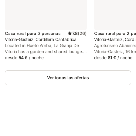
Casa rural para 3 personas
7.8
(
26
)
Casa rural para 2 p
Vitoria-Gasteiz, Cordillera Cantábrica
Vitoria-Gasteiz, Cordi
Located in Hueto Arriba, La Granja De
Agroturismo Abaienea 
Vitoria has a garden and shared lounge.
Vitoria-Gasteiz, 16 
The property features mountain and
desde
54 €
/
noche
Buesa Arena, 30 km 
desde
81 €
/
noche
garden views. There is a sun terrace and
Sal, and 6.6 km fro
guests can make use of free WiFi and
Stadium. The Europa
free private parking.
Exhibition Centre is w
Ver todas las ofertas
country house.
Ahorra hasta un 10% en muchos
Inicia sesión
alojamientos con tu cuenta.