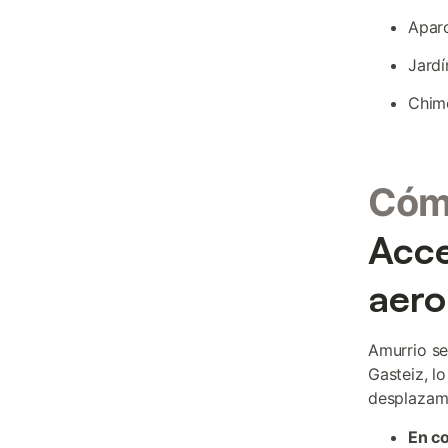
Aparc
Jardí
Chime
Cómo
Acce
aero
Amurrio se
Gasteiz, l
desplazami
En c