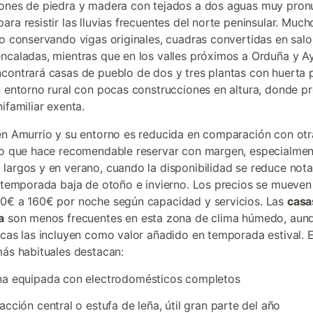
ones de piedra y madera con tejados a dos aguas muy pron
ara resistir las lluvias frecuentes del norte peninsular. Much
do conservando vigas originales, cuadras convertidas en sal
ncaladas, mientras que en los valles próximos a Orduña y A
contrará casas de pueblo de dos y tres plantas con huerta 
n entorno rural con pocas construcciones en altura, donde p
ifamiliar exenta.
en Amurrio y su entorno es reducida en comparación con ot
lo que hace recomendable reservar con margen, especialmen
largos y en verano, cuando la disponibilidad se reduce not
a temporada baja de otoño e invierno. Los precios se mueven
0€ a 160€ por noche según capacidad y servicios. Las
casa
a
son menos frecuentes en esta zona de clima húmedo, aun
ncas las incluyen como valor añadido en temporada estival. E
más habituales destacan:
na equipada con electrodomésticos completos
acción central o estufa de leña, útil gran parte del año