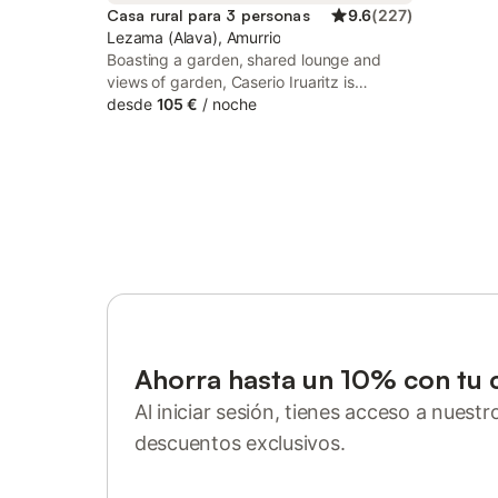
Casa rural para 3 personas
9.6
(
227
)
Lezama (Alava), Amurrio
Boasting a garden, shared lounge and
views of garden, Caserio Iruaritz is
situated in Amurrio, 34 km from Bilbao
desde
105 €
/
noche
Cathedral. This country house provides
free private parking and room service.
Ahorra hasta un 10% con tu 
Al iniciar sesión, tienes acceso a nuest
descuentos exclusivos.
Inicia sesión o regístrate