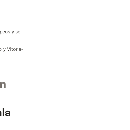
opeos y se
 y Vitoria-
en
ala