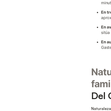
minut
En tr
aprox
En a
sitúa
En a
Gaste
Natu
fami
Del 
Naturaleza