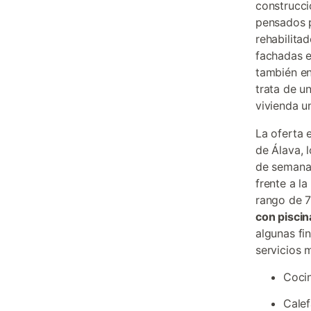
construcci
pensados p
rehabilita
fachadas e
también en
trata de u
vivienda un
La oferta 
de Álava, 
de semana 
frente a l
rango de 7
con piscin
algunas fi
servicios 
Coci
Calef