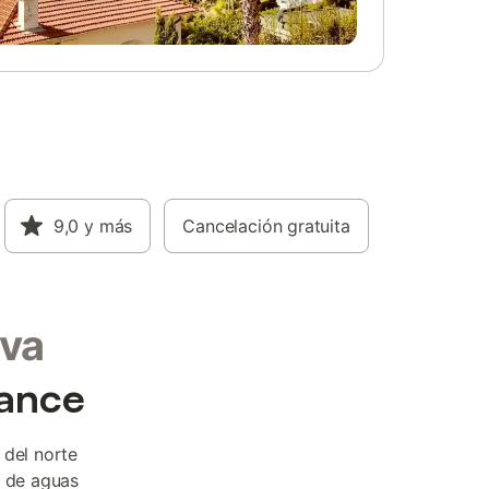
9,0
y más
Cancelación gratuita
ava
cance
 del norte
s de aguas