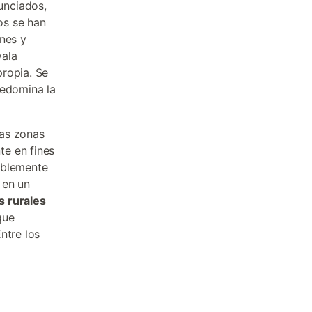
unciados,
os se han
ones y
yala
propia. Se
redomina la
ras zonas
te en fines
ablemente
 en un
s rurales
que
ntre los