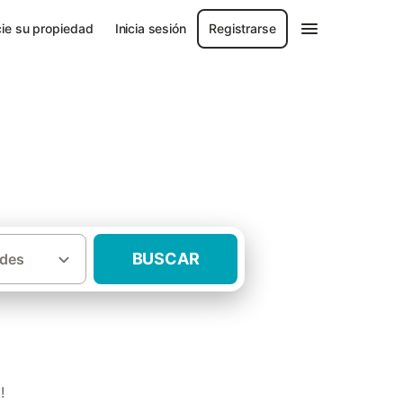
ie su propiedad
Inicia sesión
Registrarse
BUSCAR
des
·
·
aís Vasco
Álava
Casas rurales Amurrio
!