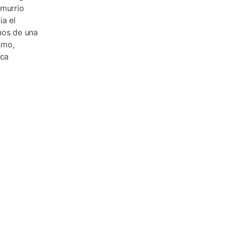
Amurrio
ia el
nos de una
smo,
sca