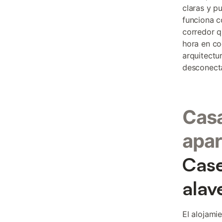
claras y p
funciona c
corredor q
hora en co
arquitectu
desconecta
Casa
apar
Case
alav
El alojami