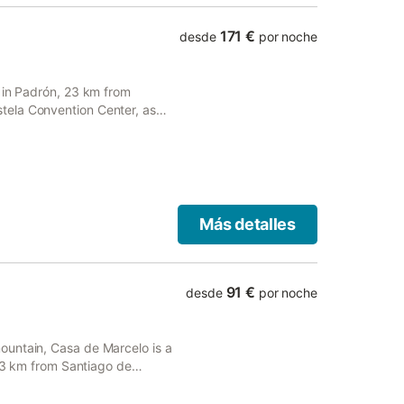
171 €
desde
por noche
 in Padrón, 23 km from
tela Convention Center, as
Más detalles
91 €
desde
por noche
ountain, Casa de Marcelo is a
 23 km from Santiago de
commodation provides a patio.