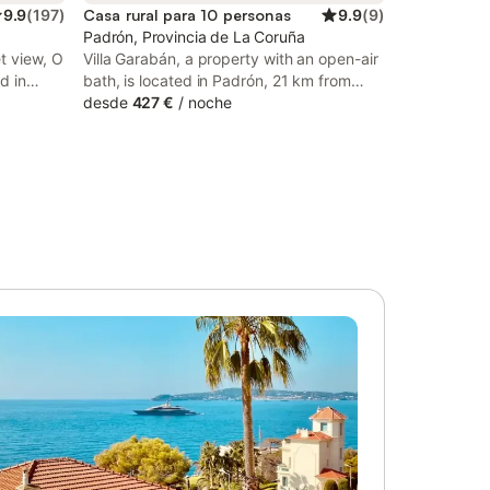
9.9
(
197
)
Casa rural para 10 personas
9.9
(
9
)
Padrón, Provincia de La Coruña
t view, O
Villa Garabán, a property with an open-air
d in
bath, is located in Padrón, 21 km from
Santiago de Compostela Cathedral, 21 km
desde
427 €
/
noche
 from
from Cortegada Island, as well as 23 km
Cortegada
from Point view.
-in and