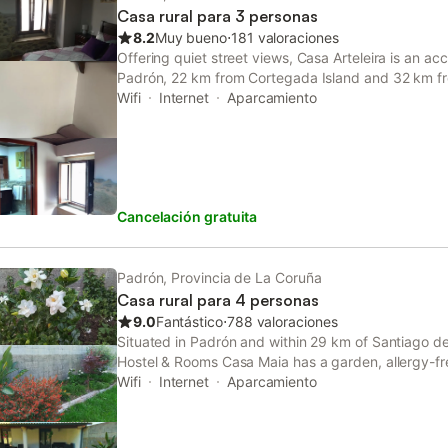
Casa rural para 3 personas
8.2
Muy bueno
⋅
181 valoraciones
Offering quiet street views, Casa Arteleira is an a
Padrón, 22 km from Cortegada Island and 32 km f
Convention Center.
Wifi
Internet
Aparcamiento
Cancelación gratuita
Padrón, Provincia de La Coruña
Casa rural para 4 personas
9.0
Fantástico
⋅
788 valoraciones
Situated in Padrón and within 29 km of Santiago d
Hostel & Rooms Casa Maia has a garden, allergy-free
set 22 km from Cortegada Island and features a sh
Wifi
Internet
Aparcamiento