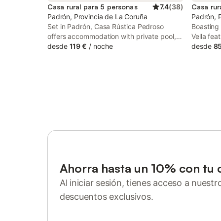
Casa rural para 5 personas
7.4
(
38
)
Casa rur
Padrón, Provincia de La Coruña
Padrón, 
Set in Padrón, Casa Rústica Pedroso
Boasting 
offers accommodation with private pool,
Vella fe
free WiFi and free private parking for
desde
119 €
/
noche
garden a
desde
85
guests who drive. The property has
Santiago
garden and quiet street views, and is 19
property 
km from Point view.
private p
Ahorra hasta un 10% con tu 
Al iniciar sesión, tienes acceso a nuest
descuentos exclusivos.
Inicia sesión o regístrate