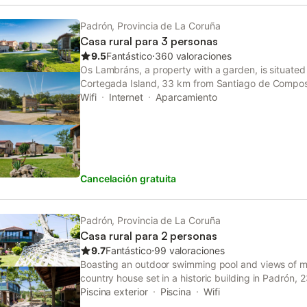
Padrón, Provincia de La Coruña
Casa rural para 3 personas
9.5
Fantástico
⋅
360 valoraciones
Os Lambráns, a property with a garden, is situated
Cortegada Island, 33 km from Santiago de Compos
well as 34 km from Point view.
Wifi
Internet
Aparcamiento
Cancelación gratuita
Padrón, Provincia de La Coruña
Casa rural para 2 personas
9.7
Fantástico
⋅
99 valoraciones
Boasting an outdoor swimming pool and views of m
country house set in a historic building in Padrón,
Compostela Cathedral. With garden views, this ac
Piscina exterior
Piscina
Wifi