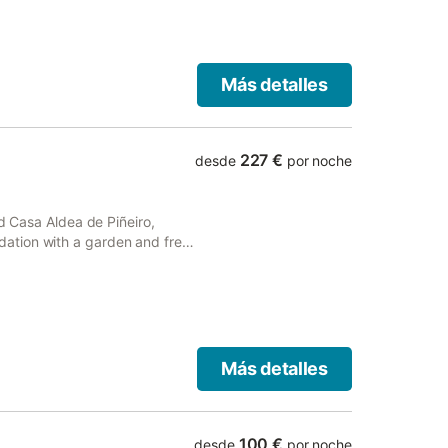
Más detalles
227 €
desde
por noche
ed Casa Aldea de Piñeiro,
ation with a garden and free
r fireplace.
Más detalles
100 €
desde
por noche