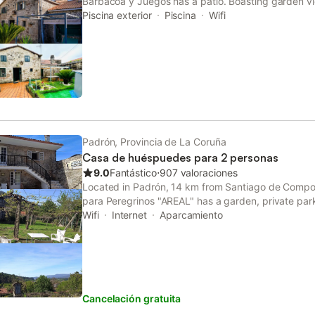
Barbacoa y Juegos has a patio. Boasting garden vi
pool, this holiday home also features free WiFi.
Piscina exterior
Piscina
Wifi
Padrón, Provincia de La Coruña
Casa de huéspuedes para 2 personas
9.0
Fantástico
⋅
907 valoraciones
Located in Padrón, 14 km from Santiago de Compos
para Peregrinos "AREAL" has a garden, private par
access.
Wifi
Internet
Aparcamiento
Cancelación gratuita