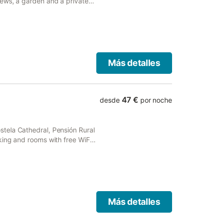
ews, a garden and a private
Más detalles
47 €
desde
por noche
tela Cathedral, Pensión Rural
king and rooms with free WiFi
Más detalles