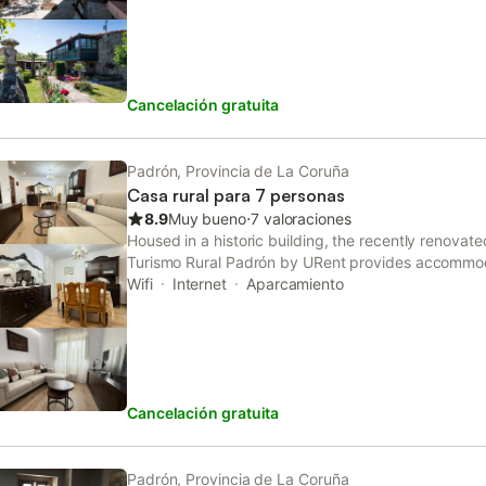
Cancelación gratuita
Padrón, Provincia de La Coruña
Casa rural para 7 personas
8.9
Muy bueno
⋅
7 valoraciones
Housed in a historic building, the recently renovat
Turismo Rural Padrón by URent provides accommod
WiFi. Guests can benefit from a patio and an outdoo
Wifi
Internet
Aparcamiento
Cancelación gratuita
Padrón, Provincia de La Coruña