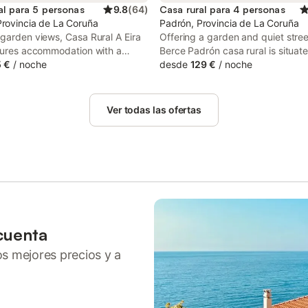
al para 5 personas
9.8
(
64
)
Casa rural para 4 personas
Provincia de La Coruña
Padrón, Provincia de La Coruña
garden views, Casa Rural A Eira
Offering a garden and quiet stree
atures accommodation with a
Berce Padrón casa rural is situate
nd a patio, around 16 km from
 €
/
noche
Padrón, 18 km from Santiago de
desde
129 €
/
noche
 de Compostela Cathedral. This
Compostela Cathedral and 20 km
offers access to a balcony, free
Point view. It is set 23 km from 
arking and free WiFi.
Island and features private check
Ver todas las ofertas
check-out.
cuenta
ros mejores precios y a