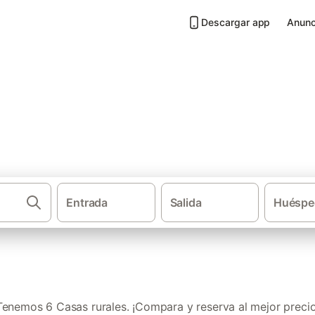
Descargar app
Anunc
Padrón
Entrada
Salida
Huéspe
·
·
Casas rurales
Galicia
Provi
Tenemos 6 Casas rurales. ¡Compara y reserva al mejor precio