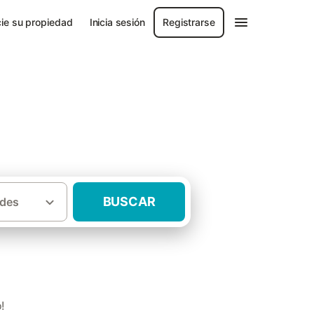
ie su propiedad
Inicia sesión
Registrarse
BUSCAR
des
·
ncia de La Coruña
Casas rurales Padrón
!