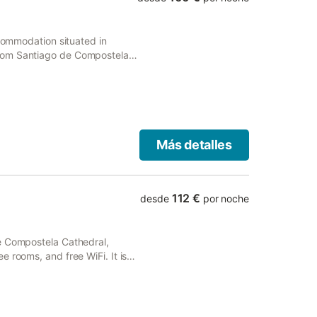
ccommodation situated in
rom Santiago de Compostela
Más detalles
112 €
desde
por noche
e Compostela Cathedral,
 rooms, and free WiFi. It is
ared kitchen.