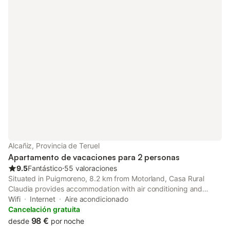
Alcañiz, Provincia de Teruel
Apartamento de vacaciones para 2 personas
9.5
Fantástico
⋅
55 valoraciones
Situated in Puigmoreno, 8.2 km from Motorland, Casa Rural
Claudia provides accommodation with air conditioning and
access to a garden. The apartment also features free WiFi, free
Wifi
Internet
Aire acondicionado
private parking and facilities for disabled guests.
Cancelación gratuita
98 €
desde
por noche