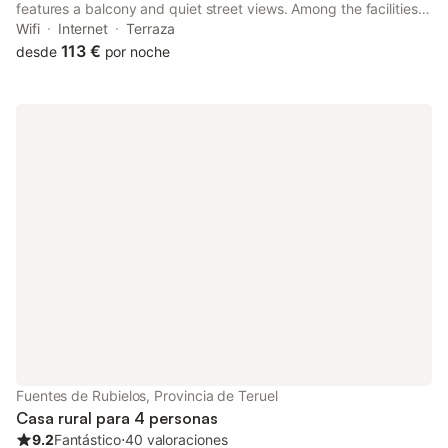
features a balcony and quiet street views. Among the facilities
at this property are a tour desk and a shared lounge, along with
Wifi
Internet
Terraza
free WiFi throughout the property.
113 €
desde
por noche
Fuentes de Rubielos, Provincia de Teruel
Casa rural para 4 personas
9.2
Fantástico
⋅
40 valoraciones