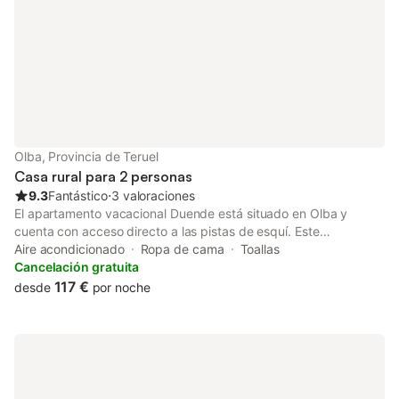
Olba, Provincia de Teruel
Casa rural para 2 personas
9.3
Fantástico
⋅
3 valoraciones
El apartamento vacacional Duende está situado en Olba y
cuenta con acceso directo a las pistas de esquí. Este
alojamiento de 3 plantas consta de sala de estar, cocina bien
Aire acondicionado
Ropa de cama
Toallas
equipada, 1 dormitorio y 1 baño, por lo que tiene capacidad
Cancelación gratuita
para 2 personas. Los servicios adicionales incluyen televisión,
117 €
desde
por noche
aire acondicionado y lavadora. También hay una cuna
disponible. Este alojamiento no ofrece: Wi-Fi. Este alquiler de
vacaciones cuenta con un balcón privado para su relajación por
la noche. Frente a La Pequeña Cantonesa se encuentra el Bar
Restaurante El MiJares, con servicio de comidas durante todo el
año. En las instalaciones hay un supermercado. Hay