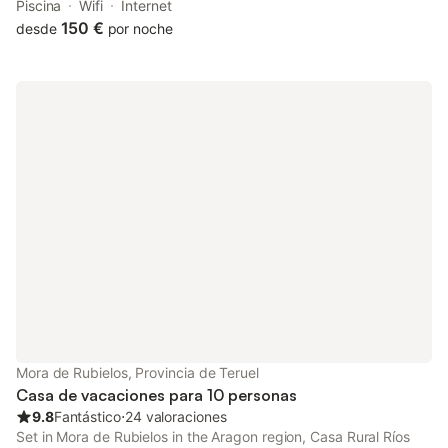
pool, spa facilities and open-air bath. Both free WiFi and parking
Piscina
Wifi
Internet
on-site are available at the chalet free of charge.
150 €
desde
por noche
Mora de Rubielos, Provincia de Teruel
Casa de vacaciones para 10 personas
9.8
Fantástico
⋅
24 valoraciones
Set in Mora de Rubielos in the Aragon region, Casa Rural Ríos