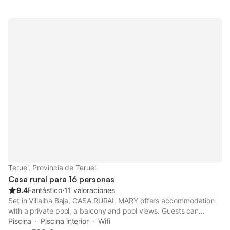
Teruel, Provincia de Teruel
Casa rural para 16 personas
9.4
Fantástico
⋅
11 valoraciones
Set in Villalba Baja, CASA RURAL MARY offers accommodation
with a private pool, a balcony and pool views. Guests can
benefit from a patio and an outdoor fireplace.
Piscina
Piscina interior
Wifi