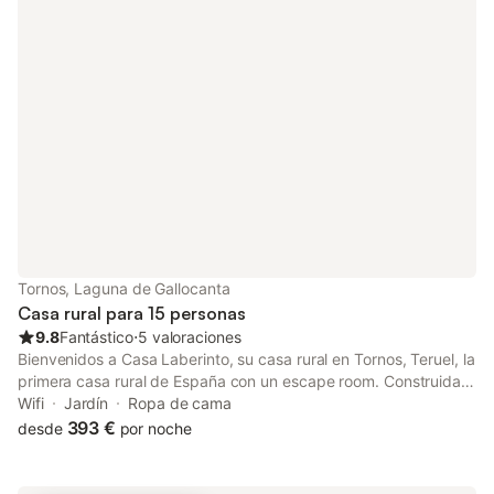
Tornos, Laguna de Gallocanta
Casa rural para 15 personas
9.8
Fantástico
⋅
5 valoraciones
Bienvenidos a Casa Laberinto, su casa rural en Tornos, Teruel, la
primera casa rural de España con un escape room. Construida
entre 2012 y 2013 e inaugurada a principios de 2014, Casa
Wifi
Jardín
Ropa de cama
Laberinto es amplia, cómoda y muy luminosa. Ubicada en una
393 €
desde
por noche
zona tranquila del pueblo pero a apenas 200 metros de la
plaza, es un lugar ideal para descansar en un entorno idílico sin
renunciar a un alojamiento confortable. La casa se alquila en