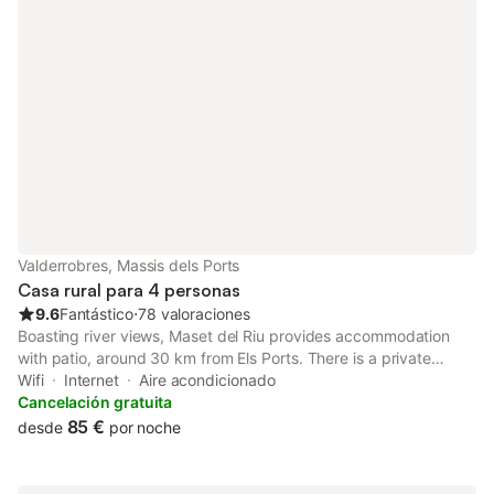
Valderrobres, Massis dels Ports
Casa rural para 4 personas
9.6
Fantástico
⋅
78 valoraciones
Boasting river views, Maset del Riu provides accommodation
with patio, around 30 km from Els Ports. There is a private
entrance at the country house for the convenience of those who
Wifi
Internet
Aire acondicionado
stay.
Cancelación gratuita
85 €
desde
por noche