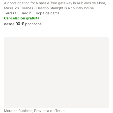
A good location for a hassle-free getaway in Rubielos de Mora,
Masia los Toranes - Destino Starlight is a country house
surrounded by views of the garden. The property features an
Terraza
Jardín
Ropa de cama
open-air bath, garden and parking on-site among other
Cancelación gratuita
facilities.
90 €
desde
por noche
Mora de Rubielos, Provincia de Teruel