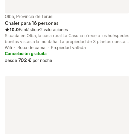
Olba, Provincia de Teruel
Chalet para 16 personas
10.0
Fantástico
⋅
2 valoraciones
Situada en Olba, la casa rural La Casuna ofrece a los huéspedes
bonitas vistas a la montaña. La propiedad de 3 plantas consta
de una sala de estar, una cocina bien equipada, 5 dormitorios y
Wifi
Ropa de cama
Propiedad vallada
3 baños, por lo que puede alojar a 16 personas. Los servicios
Cancelación gratuita
adicionales incluyen Wi-Fi de alta velocidad (apto para
702 €
desde
por noche
videollamadas), televisión, ventilador y lavadora. También hay
una cuna disponible. Este alquiler de vacaciones incluye una
terraza privada al aire libre y una barbacoa. Hay aparcamiento
gratuito en la calle. Se permite un máximo de 2 mascotas. No
está permitido fumar en esta propiedad. Este inmueble no
dispone de aire acondicionado. Este establecimiento ofrece un
cómodo sistema de auto check-in.