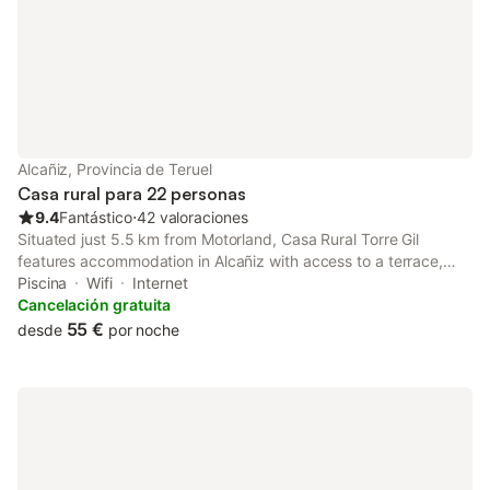
Alcañiz, Provincia de Teruel
Casa rural para 22 personas
9.4
Fantástico
⋅
42 valoraciones
Situated just 5.5 km from Motorland, Casa Rural Torre Gil
features accommodation in Alcañiz with access to a terrace,
barbecue facilities, as well as a 24-hour front desk. This country
Piscina
Wifi
Internet
house has a private pool, a garden and free private parking.
Cancelación gratuita
55 €
desde
por noche