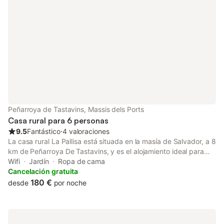
aparcamiento gratuito en la calle. Se admite un animal de
compañía. No se permite fumar ni celebrar eventos. Este
establecimiento cuenta con un cómodo sistema de auto check-
in.
Peñarroya de Tastavins, Massis dels Ports
Casa rural para 6 personas
9.5
Fantástico
⋅
4 valoraciones
La casa rural La Pallisa está situada en la masía de Salvador, a 8
km de Peñarroya De Tastavins, y es el alojamiento ideal para
pasar unas vacaciones sin estrés con tus seres queridos.
Wifi
Jardín
Ropa de cama
Consta de una cocina comedor, 3 dormitorios y 2 baños, así
Cancelación gratuita
como un aseo adicional, por lo que puede acomodar hasta 6
180 €
desde
por noche
personas. Los servicios adicionales incluyen Wi-Fi de alta
velocidad, apto para videollamadas. También hay una cuna
disponible. Se permite un animal de compañía. Este inmueble no
dispone de aire acondicionado.