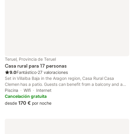
Teruel, Provincia de Teruel
Casa rural para 17 personas
9.0
Fantástico
⋅
27 valoraciones
Set in Villalba Baja in the Aragon region, Casa Rural Casa
Clemen has a patio. Guests can benefit from a balcony and a
picnic area. Free WiFi is included throughout the property.
Piscina
Wifi
Internet
Cancelación gratuita
170 €
desde
por noche