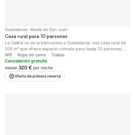
Guadalaviar, Muela de San Juan
Casa rural para 10 personas
La Galera os da la bienvenida a Guadalaviar, una casa rural de
108 m² que ofrece espacio cómodo para hasta 10 personas.
Dispone de 4 dormitorios y 2 baños, ideales para grupos
Wifi
Ropa de cama
Toallas
grandes. Encontraréis una cocina totalmente equipada,
Cancelación gratuita
lavadora, Wi-Fi apto para videollamadas y televisión. Si viajáis
320 €
desde
por noche
con niños pequeños, podéis solicitar trona y cuna, disponibles
Oferta de primera reserva
por un suplemento. Salid a disfrutar de la terraza descubierta
compartida y la barbacoa común, perfectas para comidas al
aire libre con vistas a la montaña. Hay aparcamiento disponible
en la calle. Se admiten hasta 2 mascotas por un suplemento.
Tened en cuenta que no se permiten eventos en la propiedad.