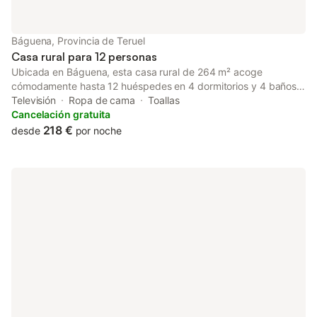
Báguena, Provincia de Teruel
Casa rural para 12 personas
Ubicada en Báguena, esta casa rural de 264 m² acoge
cómodamente hasta 12 huéspedes en 4 dormitorios y 4 baños.
Disfrutad de una cocina totalmente equipada, televisión,
Televisión
Ropa de cama
Toallas
lavadora y un espacio de trabajo dedicado para vuestra
Cancelación gratuita
comodidad. También tenéis cuna, trona y acceso sin escalones
218 €
desde
por noche
en toda la vivienda. Salid a la terraza privada sin cubrir, haced
una barbacoa en la parrilla privada y relajaos en uno de los 2
balcones privados, donde podéis saborear frutas locales
mientras contempláis el paisaje campestre. Podéis aparcar en la
calle. Se admiten hasta 2 mascotas durante vuestra estancia.
No se permiten eventos en la propiedad.