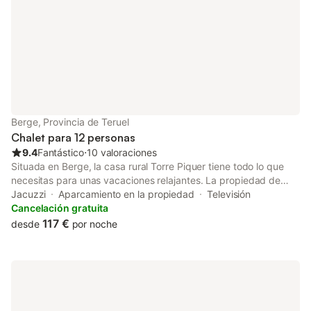
Berge, Provincia de Teruel
Chalet para 12 personas
9.4
Fantástico
⋅
10 valoraciones
Situada en Berge, la casa rural Torre Piquer tiene todo lo que
necesitas para unas vacaciones relajantes. La propiedad de
225 m² consta de una sala de estar, una cocina, 5 dormitorios y
Jacuzzi
Aparcamiento en la propiedad
Televisión
2 baños, por lo que puede alojar a 9 personas. Los servicios
Cancelación gratuita
adicionales incluyen una televisión, una lavadora, así como
117 €
desde
por noche
libros y juguetes para niños. Además, también hay una mesa de
billar. Este alquiler de vacaciones ofrece un espacio exterior
privado con jardín, balcón, barbacoa y ducha exterior. Hay una
plaza de aparcamiento disponible en la propiedad y hay
aparcamiento gratuito disponible en la calle. Se permite un
máximo de 2 mascotas. La celebración de eventos en esta