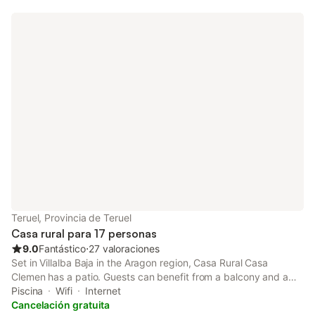
Teruel, Provincia de Teruel
Casa rural para 17 personas
9.0
Fantástico
⋅
27 valoraciones
Set in Villalba Baja in the Aragon region, Casa Rural Casa
Clemen has a patio. Guests can benefit from a balcony and a
picnic area. Free WiFi is included throughout the property.
Piscina
Wifi
Internet
Cancelación gratuita