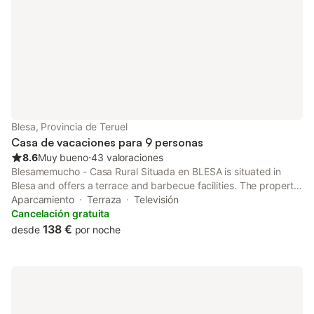
Blesa, Provincia de Teruel
Casa de vacaciones para 9 personas
8.6
Muy bueno
⋅
43 valoraciones
Blesamemucho - Casa Rural Situada en BLESA is situated in
Blesa and offers a terrace and barbecue facilities. The property
features mountain views.
Aparcamiento
Terraza
Televisión
Cancelación gratuita
138 €
desde
por noche