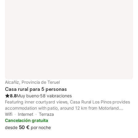
Alcañiz, Provincia de Teruel
Casa rural para 5 personas
8.8
Muy bueno
⋅
58 valoraciones
Featuring inner courtyard views, Casa Rural Los Pinos provides
accommodation with patio, around 12 km from Motorland.
Among the facilities at this property are a shared kitchen and a
Wifi
Internet
Terraza
tour desk, along with free WiFi throughout the property.
Cancelación gratuita
50 €
desde
por noche