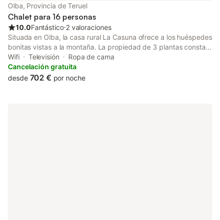
Olba, Provincia de Teruel
Chalet para 16 personas
10.0
Fantástico
⋅
2 valoraciones
Situada en Olba, la casa rural La Casuna ofrece a los huéspedes
bonitas vistas a la montaña. La propiedad de 3 plantas consta
de una sala de estar, una cocina bien equipada, 5 dormitorios y
Wifi
Televisión
Ropa de cama
3 baños, por lo que puede alojar a 16 personas. Los servicios
Cancelación gratuita
adicionales incluyen Wi-Fi de alta velocidad (apto para
702 €
desde
por noche
videollamadas), televisión, ventilador y lavadora. También hay
una cuna disponible. Este alquiler de vacaciones incluye una
terraza privada al aire libre y una barbacoa. Hay aparcamiento
gratuito en la calle. Se permite un máximo de 2 mascotas. No
está permitido fumar en esta propiedad. Este inmueble no
dispone de aire acondicionado. Este establecimiento ofrece un
cómodo sistema de auto check-in.