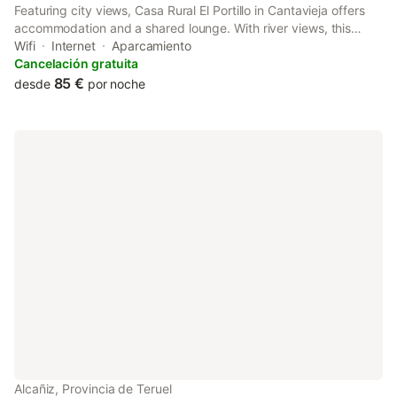
Featuring city views, Casa Rural El Portillo in Cantavieja offers
accommodation and a shared lounge. With river views, this
accommodation provides a patio. The country house features
Wifi
Internet
Aparcamiento
mountain views, a sun terrace, and free WiFi is available.
Cancelación gratuita
85 €
desde
por noche
Alcañiz, Provincia de Teruel