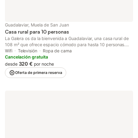
Guadalaviar, Muela de San Juan
Casa rural para 10 personas
La Galera os da la bienvenida a Guadalaviar, una casa rural de
108 m² que ofrece espacio cómodo para hasta 10 personas.
Dispone de 4 dormitorios y 2 baños, ideales para grupos
Wifi
Televisión
Ropa de cama
grandes. Encontraréis una cocina totalmente equipada,
Cancelación gratuita
lavadora, Wi-Fi apto para videollamadas y televisión. Si viajáis
320 €
desde
por noche
con niños pequeños, podéis solicitar trona y cuna, disponibles
Oferta de primera reserva
por un suplemento. Salid a disfrutar de la terraza descubierta
compartida y la barbacoa común, perfectas para comidas al
aire libre con vistas a la montaña. Hay aparcamiento disponible
en la calle. Se admiten hasta 2 mascotas por un suplemento.
Tened en cuenta que no se permiten eventos en la propiedad.