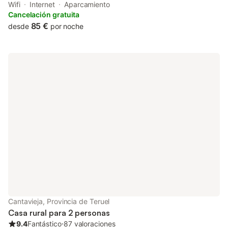
entrance at the country house for the convenience of those who
Wifi
Internet
Aparcamiento
stay.
Cancelación gratuita
85 €
desde
por noche
Cantavieja, Provincia de Teruel
Casa rural para 2 personas
9.4
Fantástico
⋅
87 valoraciones