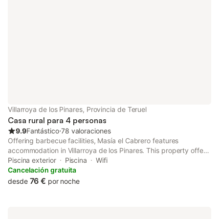
Villarroya de los Pinares, Provincia de Teruel
Casa rural para 4 personas
9.9
Fantástico
⋅
78 valoraciones
Offering barbecue facilities, Masía el Cabrero features
accommodation in Villarroya de los Pinares. This property offers
access to a patio, table tennis, free private parking and free
Piscina exterior
Piscina
Wifi
WiFi.
Cancelación gratuita
76 €
desde
por noche