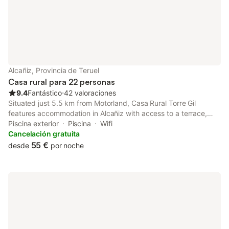
Alcañiz, Provincia de Teruel
Casa rural para 22 personas
9.4
Fantástico
⋅
42 valoraciones
Situated just 5.5 km from Motorland, Casa Rural Torre Gil
features accommodation in Alcañiz with access to a terrace,
barbecue facilities, as well as a 24-hour front desk. This country
Piscina exterior
Piscina
Wifi
house has a private pool, a garden and free private parking.
Cancelación gratuita
55 €
desde
por noche