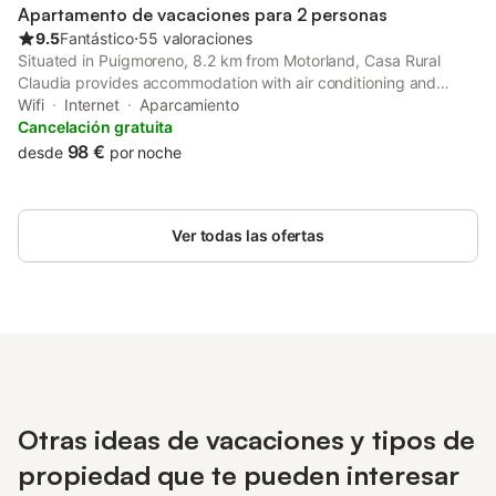
Apartamento de vacaciones para 2 personas
9.5
Fantástico
⋅
55 valoraciones
Situated in Puigmoreno, 8.2 km from Motorland, Casa Rural
Claudia provides accommodation with air conditioning and
access to a garden. The apartment also features free WiFi, free
Wifi
Internet
Aparcamiento
private parking and facilities for disabled guests.
Cancelación gratuita
98 €
desde
por noche
Ver todas las ofertas
Otras ideas de vacaciones y tipos de
propiedad que te pueden interesar