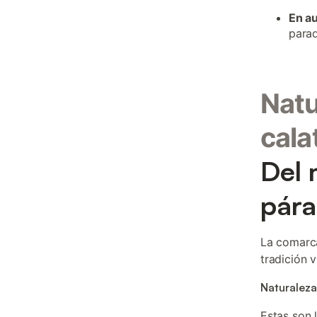
En a
parad
Natu
cala
Del 
pára
La comarca
tradición 
Naturaleza
Estas son 