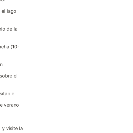
 el lago
io de la
acha (10-
ón
sobre el
sitable
de verano
y visite la