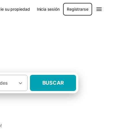
ie su propiedad
Inicia sesión
Registrarse
BUSCAR
des
·
a de Zaragoza
Casas rurales Munébrega
!