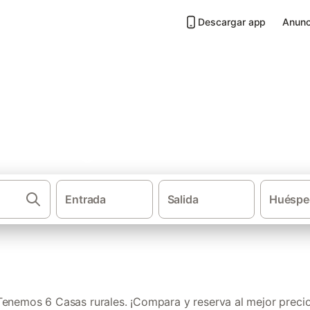
Descargar app
Anunc
 Munébrega
Entrada
Salida
Huéspe
·
·
Casas rurales
Aragón
Provinci
Tenemos 6 Casas rurales. ¡Compara y reserva al mejor precio