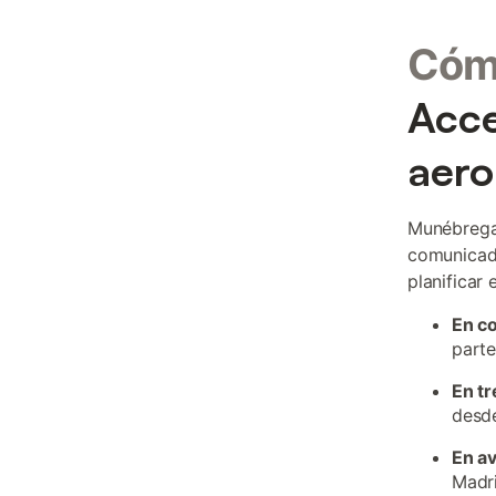
Cómo
Acce
aero
Munébrega 
comunicado
planificar 
En c
parte
En tr
desde
En a
Madri