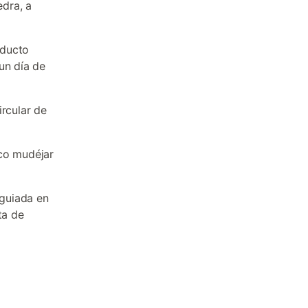
edra, a
oducto
un día de
ircular de
sco mudéjar
 guiada en
ta de