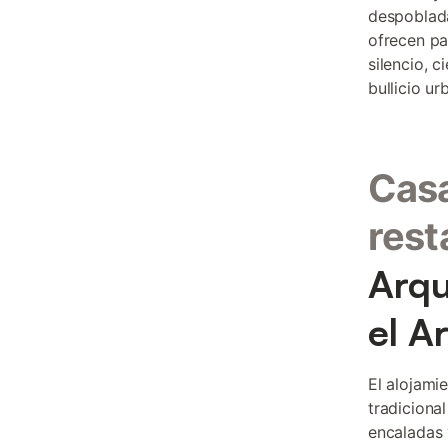
despoblada
ofrecen pa
silencio, 
bullicio ur
Casa
rest
Arqu
el A
El alojami
tradiciona
encaladas 