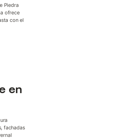
e Piedra
na ofrece
asta con el
e en
tura
s, fachadas
vernal