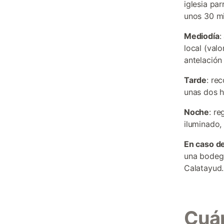
iglesia par
unos 30 mi
Mediodía
:
local (val
antelación
Tarde
: re
unas dos 
Noche
: r
iluminado,
En caso de
una bodega
Calatayud.
Cuán