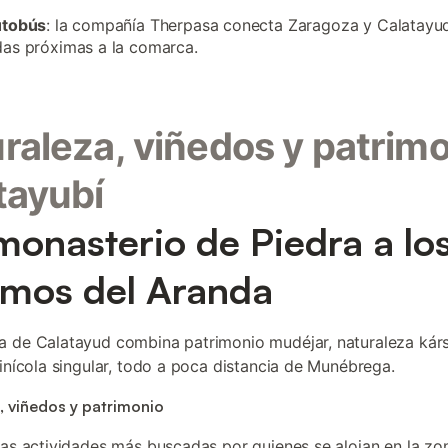
utobús
: la compañía Therpasa conecta Zaragoza y Calatayu
as próximas a la comarca.
raleza, viñedos y patrim
tayubí
monasterio de Piedra a lo
mos del Aranda
 de Calatayud combina patrimonio mudéjar, naturaleza kárs
vinícola singular, todo a poca distancia de Munébrega.
, viñedos y patrimonio
las actividades más buscadas por quienes se alojan en la zo