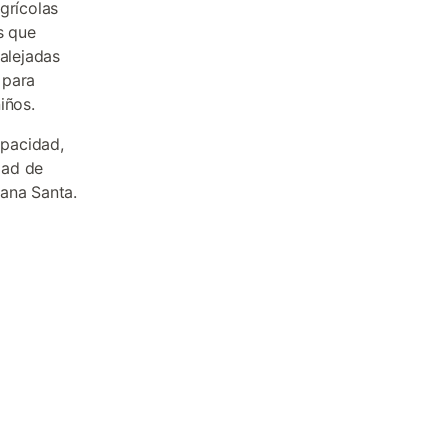
grícolas
s que
 alejadas
 para
iños.
apacidad,
dad de
mana Santa.