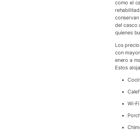
como el ca
rehabilita
conservan 
del casco 
quienes b
Los precio
con mayor 
enero a ma
Estos aloja
Coci
Calef
Wi-Fi
Porch
Chime