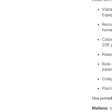
Visit
Espej
Recor
human
Catas
20€ 
Paseo
Ruta 
pára
Coleg
Pisci
Una jornad
Mañana
: 