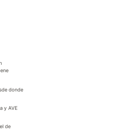
n
iene
esde donde
ia y AVE
el de