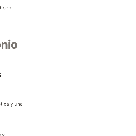
d con
onio
s
tica y una
na: