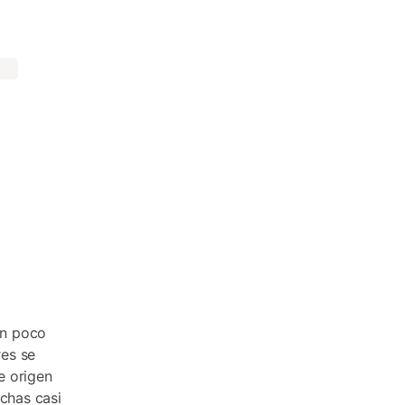
ón poco
res se
e origen
echas casi