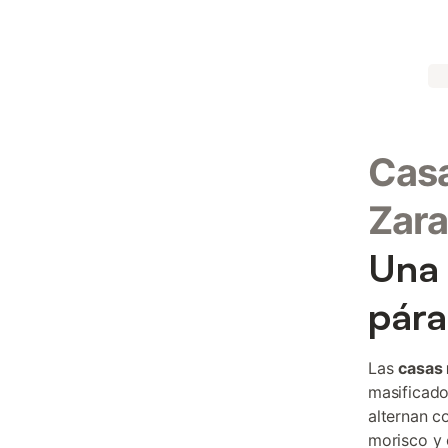
Casa
Zar
Una 
pár
Las
casas
masificado
alternan c
morisco y 