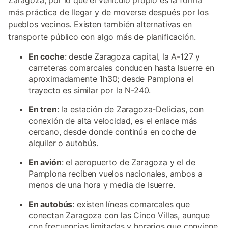
Zaragoza, por lo que el vehículo propio es la forma
más práctica de llegar y de moverse después por los
pueblos vecinos. Existen también alternativas en
transporte público con algo más de planificación.
En coche
: desde Zaragoza capital, la A-127 y
carreteras comarcales conducen hasta Isuerre en
aproximadamente 1h30; desde Pamplona el
trayecto es similar por la N-240.
En tren
: la estación de Zaragoza-Delicias, con
conexión de alta velocidad, es el enlace más
cercano, desde donde continúa en coche de
alquiler o autobús.
En avión
: el aeropuerto de Zaragoza y el de
Pamplona reciben vuelos nacionales, ambos a
menos de una hora y media de Isuerre.
En autobús
: existen líneas comarcales que
conectan Zaragoza con las Cinco Villas, aunque
con frecuencias limitadas y horarios que conviene