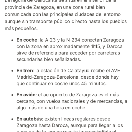
La laguna de Gallocanta se sitúa en el interior de la
provincia de Zaragoza, en una zona rural bien
comunicada con las principales ciudades del entorno
aunque sin transporte público directo hasta los pueblos
más pequeños.
En coche
: la A-23 y la N-234 conectan Zaragoza
con la zona en aproximadamente 1h15, y Daroca
sirve de referencia para acceder por carreteras
secundarias bien señalizadas.
En tren
: la estación de Calatayud recibe el AVE
Madrid-Zaragoza-Barcelona, desde donde hay
que continuar en coche unos 45 minutos.
En avión
: el aeropuerto de Zaragoza es el más
cercano, con vuelos nacionales y de mercancías, a
algo más de una hora en coche.
En autobús
: existen líneas regulares desde
Zaragoza hasta Daroca, aunque para llegar a los
pueblos de la laguna resulta imprescindible el