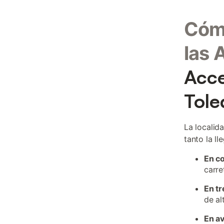
Cómo
las 
Acce
Tole
La localid
tanto la l
En c
carre
En tr
de al
En a