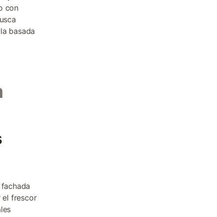
o con
busca
lla basada
a
s
e fachada
el frescor
les