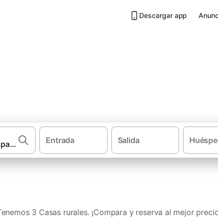
Descargar app
Anunc
San Bartolomé de las Abiertas
Entrada
Salida
Huéspe
·
·
·
Casas rurales
Castilla-La Mancha
Provincia de Toledo
Cas
Tenemos 3 Casas rurales. ¡Compara y reserva al mejor precio