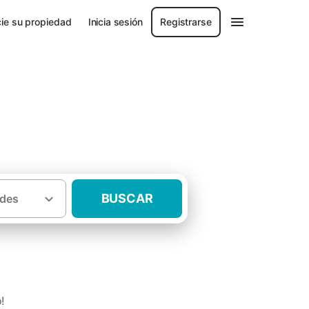
ie su propiedad
Inicia sesión
Registrarse
BUSCAR
des
as rurales San Bartolomé de las Abiertas
!