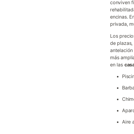
conviven f
rehabilita
encinas. E
privada, m
Los precio
de plazas,
antelación
más amplia
en las
casa
Pisci
Barba
Chime
Aparc
Aire 