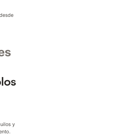
 desde
es
los
uilos y
ento.