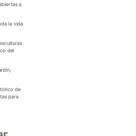
abiertas a
oda la vida
esculturas
ico del
rdín,
stórico de
tas para
ar