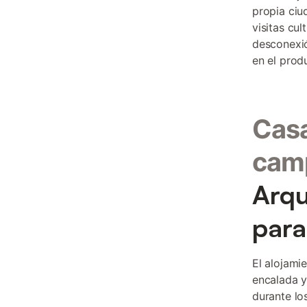
propia ciu
visitas cu
desconexió
en el produ
Casa
camp
Arqu
para
El alojami
encalada y
durante lo