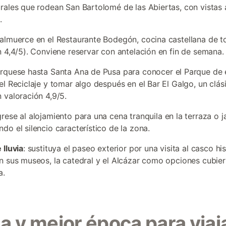
rales que rodean San Bartolomé de las Abiertas, con vistas 
.
 almuerce en el Restaurante Bodegón, cocina castellana de t
n 4,4/5). Conviene reservar con antelación en fin de semana.
érquese hasta Santa Ana de Pusa para conocer el Parque de 
el Reciclaje y tomar algo después en el Bar El Galgo, un clás
 valoración 4,9/5.
grese al alojamiento para una cena tranquila en la terraza o ja
do el silencio característico de la zona.
 lluvia
: sustituya el paseo exterior por una visita al casco hi
n sus museos, la catedral y el Alcázar como opciones cubier
a.
a y mejor época para viaj