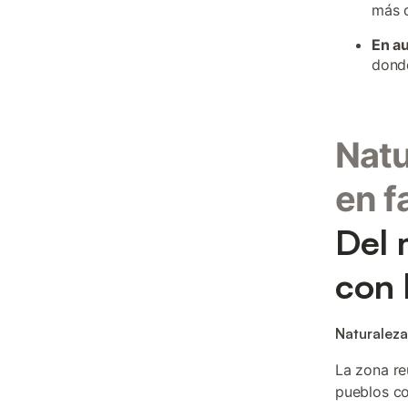
más d
En a
donde
Natu
en f
Del 
con 
Naturaleza
La zona re
pueblos co