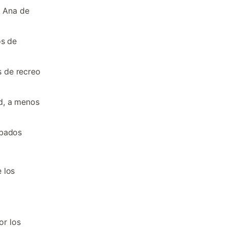
a Ana de
os de
s de recreo
d, a menos
ábados
 los
or los