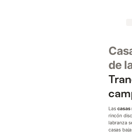
Casa
de l
Tran
camp
Las
casas 
rincón dis
labranza se
casas bajas