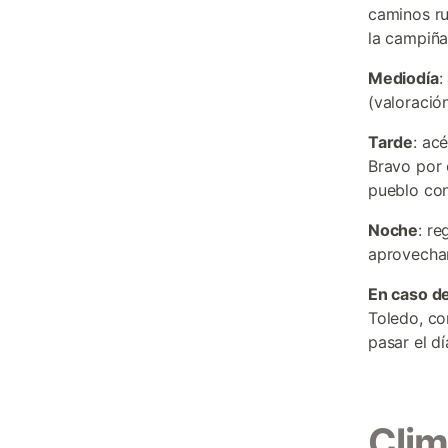
caminos ru
la campiña
Mediodía
:
(valoració
Tarde
: ac
Bravo por 
pueblo con
Noche
: re
aprovechan
En caso de
Toledo, co
pasar el dí
Clim