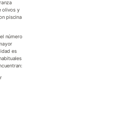
branza
 olivos y
on piscina
 el número
 mayor
lidad es
habituales
ncuentran:
r