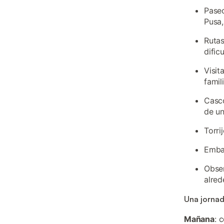
Paseo
Pusa,
Rutas
dific
Visit
famil
Casco
de u
Torri
Embal
Obser
alre
Una jornad
Mañana
: 