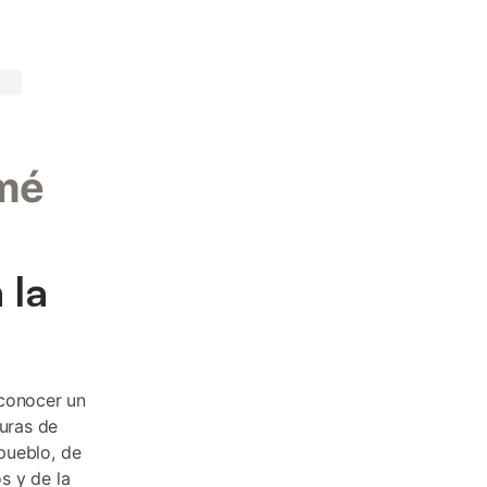
omé
 la
 conocer un
nuras de
 pueblo, de
s y de la