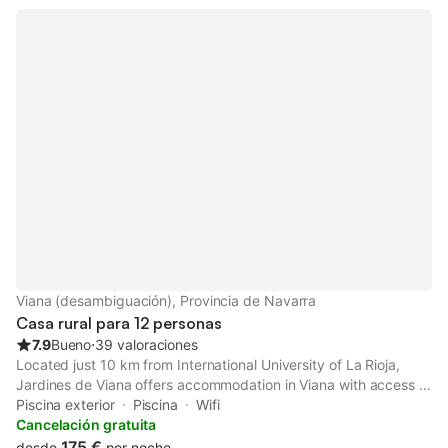
Viana (desambiguación), Provincia de Navarra
Casa rural para 12 personas
7.9
Bueno
⋅
39 valoraciones
Located just 10 km from International University of La Rioja,
Jardines de Viana offers accommodation in Viana with access to
a seasonal outdoor swimming pool, free bikes, as well as a
Piscina exterior
Piscina
Wifi
shared kitchen.
Cancelación gratuita
175 €
desde
por noche