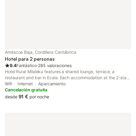
Améscoa Baja, Cordillera Cantábrica
Hotel para 2 personas
9.4
Fantástico
⋅
285 valoraciones
Hotel Rural Milaleku features a shared lounge, terrace, a
restaurant and bar in Ecala. Each accommodation at the 2-star
hotel has mountain views and free WiFi. The property is non-
Wifi
Internet
Aparcamiento
smoking and is located 50 km from Fernando Buesa Arena.
Cancelación gratuita
91 €
desde
por noche