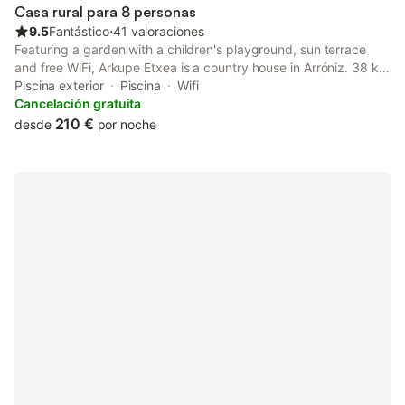
Casa rural para 8 personas
9.5
Fantástico
⋅
41 valoraciones
Featuring a garden with a children's playground, sun terrace
and free WiFi, Arkupe Etxea is a country house in Arróniz. 38 km
from Riojaforum Conference Centre, the country house provides
Piscina exterior
Piscina
Wifi
a seasonal outdoor swimming pool and barbecue facilities.
Cancelación gratuita
210 €
desde
por noche