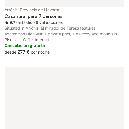
Arróniz, Provincia de Navarra
Casa rural para 7 personas
9.7
Fantástico
⋅
6 valoraciones
Situated in Arróniz, El mirador de Teresa features
accommodation with a private pool, a balcony and mountain
views. This property offers access to a terrace, free private
Piscina
Wifi
Internet
parking and free WiFi.
Cancelación gratuita
277 €
desde
por noche