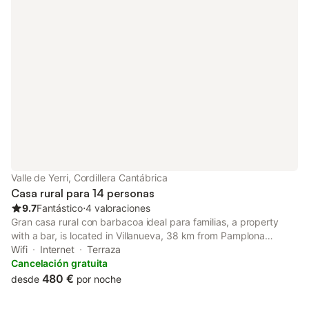
Valle de Yerri, Cordillera Cantábrica
Casa rural para 14 personas
9.7
Fantástico
⋅
4 valoraciones
Gran casa rural con barbacoa ideal para familias, a property
with a bar, is located in Villanueva, 38 km from Pamplona
Catedral, 36 km from Pamplona Train Station, as well as 36 km
Wifi
Internet
Terraza
from Public University of Navarra.
Cancelación gratuita
480 €
desde
por noche