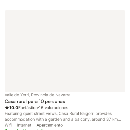
Valle de Yerri, Provincia de Navarra
Casa rural para 10 personas
10.0
Fantástico
⋅
16 valoraciones
Featuring quiet street views, Casa Rural Baigorri provides
accommodation with a garden and a balcony, around 37 km
from Pamplona Catedral.
Wifi
Internet
Aparcamiento