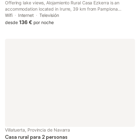
Offering lake views, Alojamiento Rural Casa Ezkerra is an
accommodation located in Irurre, 39 km from Pamplona
Catedral and 37 km from Public University of Navarra.
Wifi
Internet
Televisión
136 €
desde
por noche
Villatuerta, Provincia de Navarra
Casa rural para 2 personas