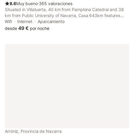
8.6
Muy bueno
⋅
365 valoraciones
Situated in Villatuerta, 40 km from Pamplona Catedral and 38
km from Public University of Navarra, Casa 643km features
mountain views and free WiFi. It is set 38 km from University
Wifi
Internet
Aparcamiento
Museum of Navarra and offers a shared kitchen.
49 €
desde
por noche
Arróniz, Provincia de Navarra