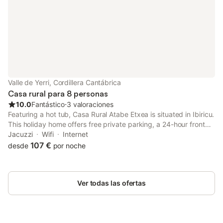
Valle de Yerri, Cordillera Cantábrica
Casa rural para 8 personas
10.0
Fantástico
⋅
3 valoraciones
Featuring a hot tub, Casa Rural Atabe Etxea is situated in Ibiricu.
This holiday home offers free private parking, a 24-hour front
desk and free WiFi. The property is non-smoking and is set 48
Jacuzzi
Wifi
Internet
km from Pamplona Catedral.
107 €
desde
por noche
Ver todas las ofertas