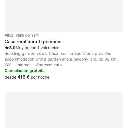
Alloz, Valle de Yerri
Casa rural para 11 personas
8.0
Muy bueno
⋅
1 valoración
Boasting garden views, Casa rural La Sacristana provides
accommodation with a garden and a balcony, around 38 km
from Pamplona Catedral. With city views, this accommodation
Wifi
Internet
Aparcamiento
offers a patio.
Cancelación gratuita
415 €
desde
por noche