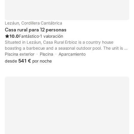
Lezáun, Cordillera Cantábrica
Casa rural para 12 personas
10.0
Fantástico
⋅
1 valoración
Situated in Lezáun, Casa Rural Erbioz is a country house
boasting a barbecue and a seasonal outdoor pool. The unit is 29
km from Pamplona. The kitchen has a dishwasher. A flat-screen
Piscina exterior
Piscina
Aparcamiento
TV is featured.
541 €
desde
por noche