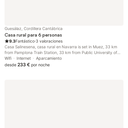
Guesálaz, Cordillera Cantábrica
Casa rural para 6 personas
9.3
Fantástico
⋅
3 valoraciones
Casa Salinesena, casa rural en Navarra is set in Muez, 33 km
from Pamplona Train Station, 33 km from Public University of
Navarra, and 33 km from University Museum of Navarra.
Wifi
Internet
Aparcamiento
233 €
desde
por noche