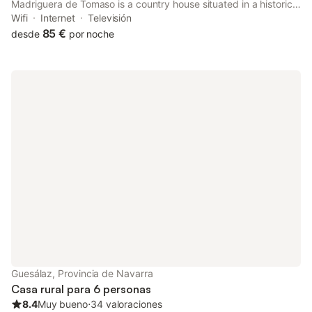
Madriguera de Tomaso is a country house situated in a historic
building in Eraul, 48 km from Public University of Navarra.
Wifi
Internet
Televisión
85 €
desde
por noche
Guesálaz, Provincia de Navarra
Casa rural para 6 personas
8.4
Muy bueno
⋅
34 valoraciones