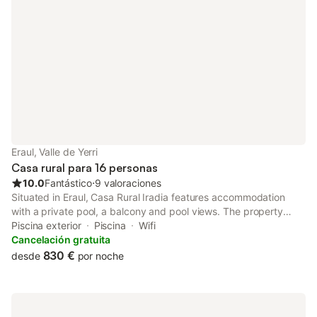
Eraul, Valle de Yerri
Casa rural para 16 personas
10.0
Fantástico
⋅
9 valoraciones
Situated in Eraul, Casa Rural Iradia features accommodation
with a private pool, a balcony and pool views. The property
features garden and quiet street views, and is 50 km from
Piscina exterior
Piscina
Wifi
Public University of Navarra.
Cancelación gratuita
830 €
desde
por noche