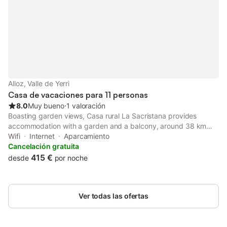
Alloz, Valle de Yerri
Casa de vacaciones para 11 personas
8.0
Muy bueno
⋅
1 valoración
Boasting garden views, Casa rural La Sacristana provides
accommodation with a garden and a balcony, around 38 km
from Pamplona Catedral. With city views, this accommodation
Wifi
Internet
Aparcamiento
offers a patio.
Cancelación gratuita
415 €
desde
por noche
Ver todas las ofertas