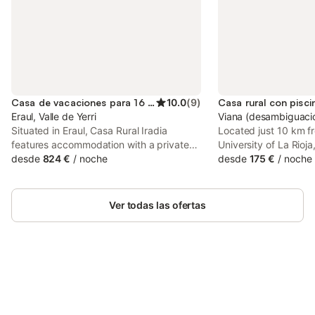
Casa de vacaciones para 16 personas
10.0
(
9
)
Eraul, Valle de Yerri
Viana (desambiguació
Situated in Eraul, Casa Rural Iradia
Located just 10 km fr
features accommodation with a private
University of La Rioj
pool, a balcony and pool views. The
desde
824 €
/
noche
offers accommodation
desde
175 €
/
noche
property features garden and quiet
access to a seasona
street views, and is 50 km from Public
pool, free bikes, as w
University of Navarra.
kitchen.
Ver todas las ofertas
Ahorra hasta un 10% en muchos
Inicia sesión
alojamientos con tu cuenta.