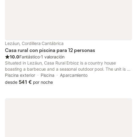
Lezáun, Cordillera Cantábrica
Casa rural con piscina para 12 personas
10.0
Fantástico
⋅
1 valoración
Situated in Lezáun, Casa Rural Erbioz is a country house
boasting a barbecue and a seasonal outdoor pool. The unit is 29
km from Pamplona. The kitchen has a dishwasher. A flat-screen
Piscina exterior
Piscina
Aparcamiento
TV is featured.
541 €
desde
por noche