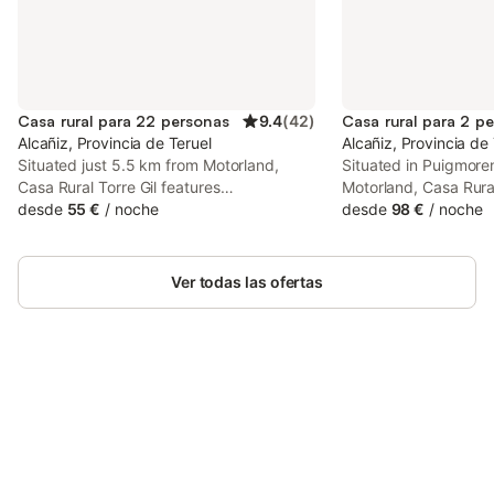
Casa rural para 22 personas
9.4
(
42
)
Casa rural para 2 p
Alcañiz, Provincia de Teruel
Alcañiz, Provincia de
Situated just 5.5 km from Motorland,
Situated in Puigmore
Casa Rural Torre Gil features
Motorland, Casa Rura
accommodation in Alcañiz with access to
desde
55 €
/
noche
accommodation with a
desde
98 €
/
noche
a terrace, barbecue facilities, as well as a
access to a garden. 
24-hour front desk. This country house
features free WiFi, fr
has a private pool, a garden and free
and facilities for dis
Ver todas las ofertas
private parking.
Ahorra hasta un 10% en muchos
Inicia sesión
alojamientos con tu cuenta.