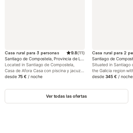
Casa rural para 3 personas
9.8
(
11
)
Casa rural para 2 p
Santiago de Compostela, Provincia de La Coruña
Santiago de Composte
Located in Santiago de Compostela,
Situated in Santiago
Casa de Afora Casa con piscina y jacuzzi
the Galicia region wi
privados offers accommodation with a
desde
75 €
/
noche
Compostela Cathed
desde
345 €
/
noche
private pool, a terrace and mountain
nearby, Casa Juancit
views. Guests staying at this country
accommodation with a
house have access to a balcony.
Ver todas las ofertas
Ahorra hasta un 10% en muchos
Inicia sesión