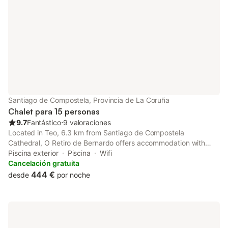
Santiago de Compostela, Provincia de La Coruña
Chalet para 15 personas
9.7
Fantástico
⋅
9 valoraciones
Located in Teo, 6.3 km from Santiago de Compostela
Cathedral, O Retiro de Bernardo offers accommodation with
free WiFi, a terrace or a balcony and access to a garden and a
Piscina exterior
Piscina
Wifi
seasonal outdoor pool. The property features mountain and pool
Cancelación gratuita
views, and is...
444 €
desde
por noche