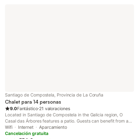
Santiago de Compostela, Provincia de La Coruña
Chalet para 14 personas
9.0
Fantástico
⋅
21 valoraciones
Located in Santiago de Compostela in the Galicia region, O
Casal das Árbores features a patio. Guests can benefit from a
balcony and a children's playground. The villa also provides free
Wifi
Internet
Aparcamiento
WiFi, free private parking and facilities for disabled guests.
Cancelación gratuita