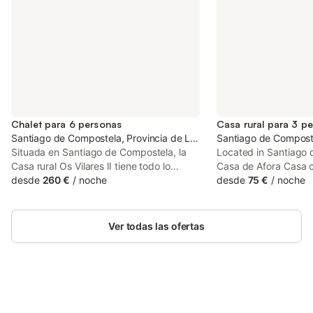
Chalet para 6 personas
Casa rural para 3 p
Santiago de Compostela, Provincia de La Coruña
Santiago de Composte
Situada en Santiago de Compostela, la
Located in Santiago
Casa rural Os Vilares lI tiene todo lo
Casa de Afora Casa c
necesario para unas vacaciones
desde
260 €
/
noche
privados offers acco
desde
75 €
/
noche
confortables. La propiedad de 2 plantas
private pool, a terra
consta de un salón, 3 dormitorios y 2
views. Guests staying
baños, por lo que puede acomodar a 6
house have access to
Ver todas las ofertas
personas. Los servicios adicionales
incluyen Wi-Fi con un espacio de trabajo
dedicado para la oficina en casa, una
televisión, así como una lavadora.
También hay una cuna disponible. Este
alojamiento no ofrece: aire acondicionado
Ahorra hasta un 10% en muchos
Inicia sesión