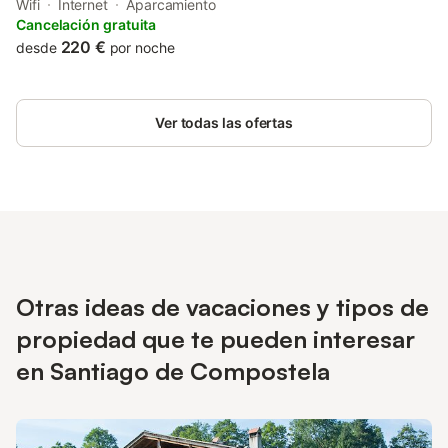
Santiago de Compostela Cathedral. This property offers access
Wifi
Internet
Aparcamiento
to a balcony, darts, free private parking and free WiFi.
Cancelación gratuita
220 €
desde
por noche
Ver todas las ofertas
Otras ideas de vacaciones y tipos de
propiedad que te pueden interesar
en Santiago de Compostela