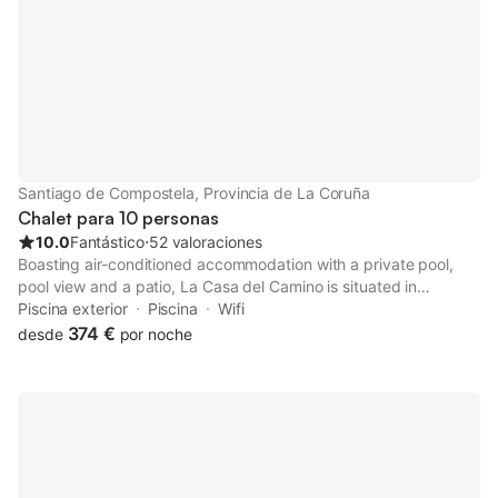
violación de las normas de la casa. El
desayuno está disponible bajo petición
durante la temporada alta (de marzo a
octubre).
Santiago de Compostela, Provincia de La Coruña
Chalet para 10 personas
10.0
Fantástico
⋅
52 valoraciones
Boasting air-conditioned accommodation with a private pool,
pool view and a patio, La Casa del Camino is situated in
Santiago de Compostela. Both free WiFi and parking on-site are
Piscina exterior
Piscina
Wifi
accessible at the villa free of charge.
374 €
desde
por noche