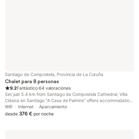
Santiago de Compostela, Provincia de La Coruña
Chalet para 8 personas
9.2
Fantástico
⋅
64 valoraciones
Set just 5.4 km from Santiago de Compostela Cathedral, Villa
Clásica en Santiago "A Casa de Palmira" offers accommodation
in Santiago de Compostela with access to a garden, barbecue
Wifi
Internet
Aparcamiento
facilities, as well as private check-in and check-out.
376 €
desde
por noche