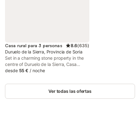
Casa rural para 3 personas
8.6
(
635
)
Duruelo de la Sierra, Provincia de Soria
Set in a charming stone property in the
centre of Duruelo de la Sierra, Casa
Rómulo offers rooms with mountain
desde
55 €
/
noche
views. It has a restaurant and an
attractive garden with a terrace. Each
room at Casa Rómulo has simple, rustic
Ver todas las ofertas
décor.
Ahorra hasta un 10% en muchos
Inicia sesión
alojamientos con tu cuenta.