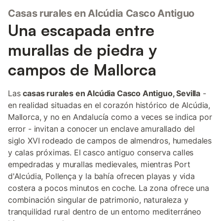
compartir momentos divertidos y agradables sin salir de casa.
Casas rurales en Alcúdia Casco Antiguo
En la parte superior, una bonita terraza ofrece vistas al
pintoresco pueblo, el lugar ideal para desayunar al sol o
Una escapada entre
relajarse al atardecer. Una combinación perfecta de historia,
confort y entretenimiento en un entorno único.
murallas de piedra y
campos de Mallorca
Las
casas rurales en Alcúdia Casco Antiguo, Sevilla
-
en realidad situadas en el corazón histórico de Alcúdia,
Mallorca, y no en Andalucía como a veces se indica por
error - invitan a conocer un enclave amurallado del
siglo XVI rodeado de campos de almendros, humedales
y calas próximas. El casco antiguo conserva calles
empedradas y murallas medievales, mientras Port
d'Alcúdia, Pollença y la bahía ofrecen playas y vida
costera a pocos minutos en coche. La zona ofrece una
combinación singular de patrimonio, naturaleza y
tranquilidad rural dentro de un entorno mediterráneo