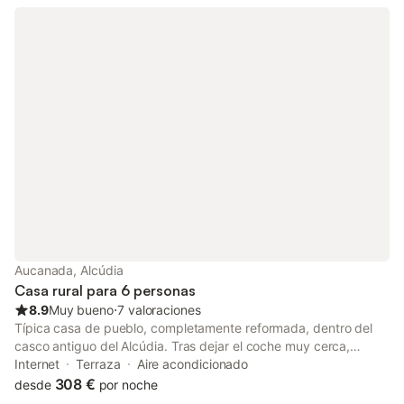
con aire acondicionado y cocina con acceso a una terracita
amueblada y a un pequeño baño exterior. Casa muy bien
comunicada y cerca de restaurantes, supermercados, parque
acuático... Ideal para familias o parejas de amigos. ***
ECOTASA NO INCLUIDA EN PRECIO*** DEPÓSITO DE 200€***
Aucanada, Alcúdia
Casa rural para 6 personas
8.9
Muy bueno
⋅
7 valoraciones
Típica casa de pueblo, completamente reformada, dentro del
casco antiguo del Alcúdia. Tras dejar el coche muy cerca,
accedemos caminando unos 150 metros, por una preciosa
Internet
Terraza
Aire acondicionado
callecita estrecha, tan típica del pueblo. Llegamos a la casa y
308 €
desde
por noche
nos encontramos que integra elementos característicos de la