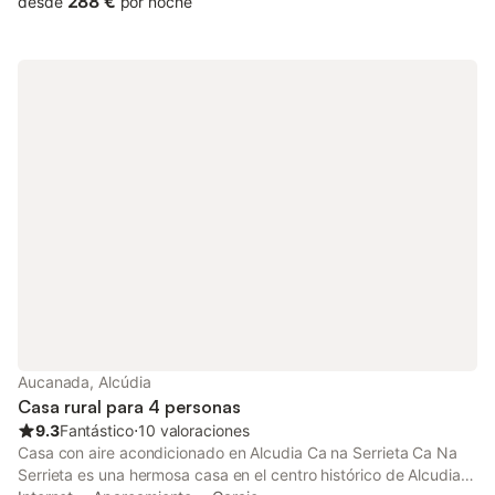
288 €
desde
por noche
equipada y con aire acondicionado en todos los habitáculos,
incluida la cocina. Dispone de 3 dormitorios, dos dobles y uno
individual. 1 Baño completo y aseo en suite en uno de los
dormitorios. Amplio salón comedor con televisión satélite y wifi.
A tan sólo 1.5 km del mar y playa de arena y junto a la zona
amurallada del pueblo de Alcúdia. Casa muy bien comunicada y
cerca de restaurantes, supermercados, parque acuático... Ideal
para familias o parejas de amigos. *** ECOTASA A PAGAR EN
DESTINO.*** ELECTRICIDAD / AIRE ACONDICIONADO -
0.35€kw/h*** *** DEPÓSITO DE 200€***
Aucanada, Alcúdia
Casa rural para 4 personas
9.3
Fantástico
⋅
10 valoraciones
Casa con aire acondicionado en Alcudia Ca na Serrieta Ca Na
Serrieta es una hermosa casa en el centro histórico de Alcudia,