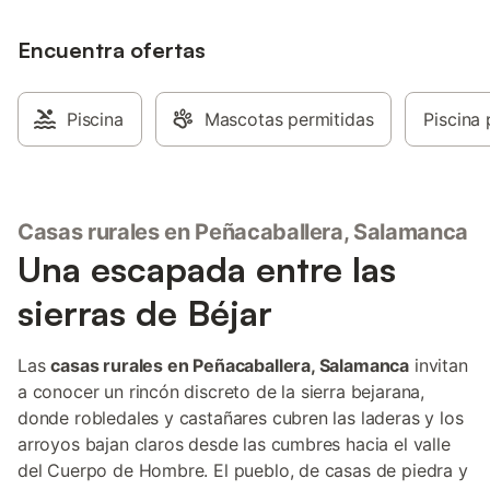
explorar las Piscinas Naturales del norte
de Cáceres. Hay una plaza de
aparcamiento disponible en el recinto. Se
Encuentra ofertas
permite un máximo de 2 mascotas. No se
permite fumar ni celebrar eventos. No se
permite el ruido exterior después de
Piscina
Mascotas permitidas
Piscina 
medianoche. Amplio aparcamiento está
disponible justo fuera de la propiedad. La
piscina está abierta durante los meses de
verano. Hay servicios de desayuno y
cena disponibles bajo petición (por un
Casas rurales en Peñacaballera, Salamanca
suplemento), y los huéspedes pueden
Una escapada entre las
disfrutar de las rutas de senderismo
cercanas.
sierras de Béjar
Las
casas rurales en Peñacaballera, Salamanca
invitan
a conocer un rincón discreto de la sierra bejarana,
donde robledales y castañares cubren las laderas y los
arroyos bajan claros desde las cumbres hacia el valle
del Cuerpo de Hombre. El pueblo, de casas de piedra y