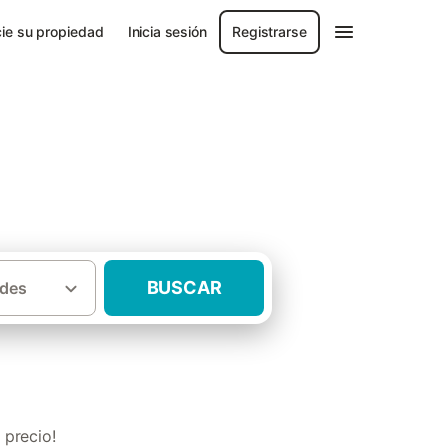
ie su propiedad
Inicia sesión
Registrarse
BUSCAR
des
·
lan
Casas rurales con piscina Solsonés
 precio!