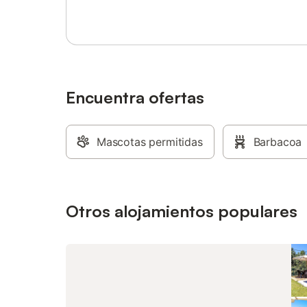
entorno rural, el centro de Solsona está a
donde oc
solo 10 minutos en coche, lo que os
muestran
permite combinar la calma del campo con
También 
la cercanía de todos los servicios urbanos.
de exter
árboles. 
columpio
elástica 
Encuentra ofertas
de juego
tenis de 
fútbol sal
Mascotas permitidas
Barbacoa
de los a
comedor 
cocina y
Otros alojamientos populares