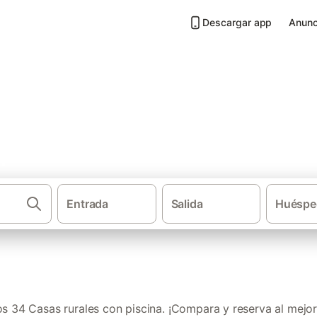
Descargar app
Anunc
 piscina en Solsonés
Entrada
Salida
Huéspe
·
·
·
Casas rurales
Cataluña
Provincia de Lleida
Pirineo Cata
 34 Casas rurales con piscina. ¡Compara y reserva al mejor