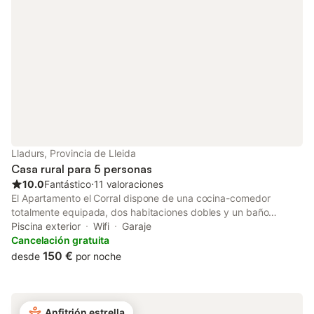
Lladurs, Provincia de Lleida
Casa rural para 5 personas
10.0
Fantástico
⋅
11 valoraciones
El Apartamento el Corral dispone de una cocina-comedor
totalmente equipada, dos habitaciones dobles y un baño
completo. Forma parte de una propiedad que cuenta con tres
Piscina exterior
Wifi
Garaje
apartamentos distintos. En la planta baja hay una sala con
Cancelación gratuita
cocina y un baño, ideal para grupos que alquilan conjuntamente
150 €
desde
por noche
los tres alojamientos. Los huéspedes tienen acceso a una zona
común con trastero y lavadora. En la zona comunitaria se puede
disfrutar de un jardín de 3.000 m² de césped, con árboles y
flores, rodeado de campos de cultivo y bosque. Es un espacio
Anfitrión estrella