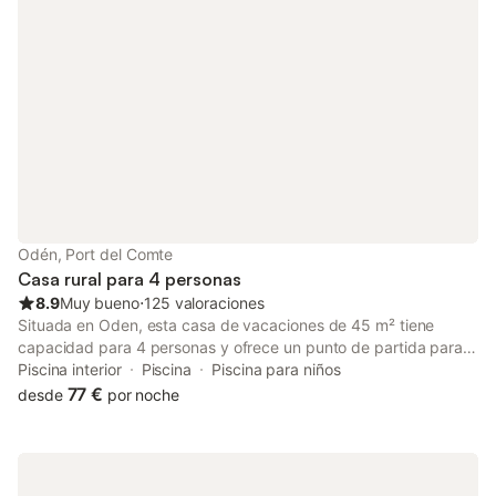
Odén, Port del Comte
Casa rural para 4 personas
8.9
Muy bueno
⋅
125 valoraciones
Situada en Oden, esta casa de vacaciones de 45 m² tiene
capacidad para 4 personas y ofrece un punto de partida para
explorar el entorno. La propiedad cuenta con 2 dormitorios, 1
Piscina interior
Piscina
Piscina para niños
baño, una zona de estar y una cocina equipada con horno,
77 €
desde
por noche
fogones, microondas, lavavajillas y cafetera. En el interior,
encontrará calefacción, chimenea, televisión de pantalla plana y
WiFi, además de equipamiento familiar como trona y cunas. El
interior está insonorizado y cuenta con suelos de baldosa, con