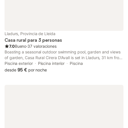
contactará con las autoridades si se infringen las normas de la
casa. No se permite fumar ni celebrar eventos. Hay espacio
para almacenamiento de esquís disponible. Esta propiedad
tiene directrices para ayudar a los huéspedes con la correcta
separación de residuos. Se proporciona más información in situ.
Este alquiler cuenta con características de ahorro de luz y agua.
Lladurs, Provincia de Lleida
La electricidad de esta propiedad se genera en parte mediante
Casa rural para 3 personas
paneles fotovoltaic
7.0
Bueno
⋅
37 valoraciones
Boasting a seasonal outdoor swimming pool, garden and views
of garden, Casa Rural Cirera D'Avall is set in Lladurs, 31 km from
Port del Comte Ski Resort. The property has mountain and pool
Piscina exterior
Piscina interior
Piscina
views, and is 28 km from Cardona Salt Mountain Cultural Park.
95 €
desde
por noche