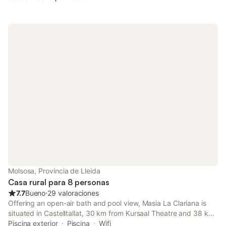
Molsosa, Provincia de Lleida
Casa rural para 8 personas
7.7
Bueno
⋅
29 valoraciones
Offering an open-air bath and pool view, Masia La Clariana is
situated in Castelltallat, 30 km from Kursaal Theatre and 38 km
from Cardona Salt Mountain Cultural Park.
Piscina exterior
Piscina
Wifi