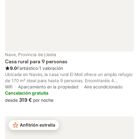
Tenga en cuenta que puede haber
regulacione
Nave, Provincia de Lleida
Casa rural para 9 personas
9.0
Fantástico
⋅
1 valoración
Ubicada en Navès, la casa rural El Molí ofrece un amplio refugio
de 170 m² ideal para hasta 9 personas. Encontraréis 4
dormitorios cómodos y 2 baños para alojar a vuestro grupo. La
Wifi
Aparcamiento en la propiedad
Aire acondicionado
cocina privada está totalmente equipada e incluye cafetera.
Cancelación gratuita
Entre las comodidades destacan Wi-Fi de alta velocidad para
319 €
desde
por noche
videollamadas, televisión, lavadora, cuna y trona para bebés.
Salid al exterior para disfrutar del jardín privado, el balcón y la
terraza descubierta con preciosas vistas a la montaña.
Disponéis de barbacoa privada para cocinar y comer al aire
Anfitrión estrella
libre. Hay un amplio aparcamiento en la propiedad. Tened en
cuenta que no se permiten eventos en la propiedad.