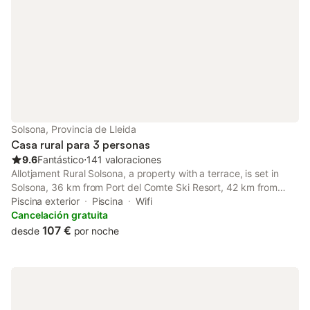
Solsona, Provincia de Lleida
Casa rural para 3 personas
9.6
Fantástico
⋅
141 valoraciones
Allotjament Rural Solsona, a property with a terrace, is set in
Solsona, 36 km from Port del Comte Ski Resort, 42 km from
Tuixent - La Vansa Ski Resort, as well as 48 km from Kursaal
Piscina exterior
Piscina
Wifi
Theatre.
Cancelación gratuita
107 €
desde
por noche