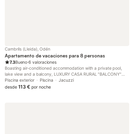
Cambrils (Lleida), Odén
Apartamento de vacaciones para 8 personas
7.3
Bueno
⋅
6 valoraciones
Boasting air-conditioned accommodation with a private pool,
lake view and a balcony, LUXURY CASA RURAL "BALCONY"
con piscina is situated in Oden. Featuring a 24-hour front desk,
Piscina exterior
Piscina
Jacuzzi
this property also provides guests with an outdoor fireplace.
113 €
desde
por noche