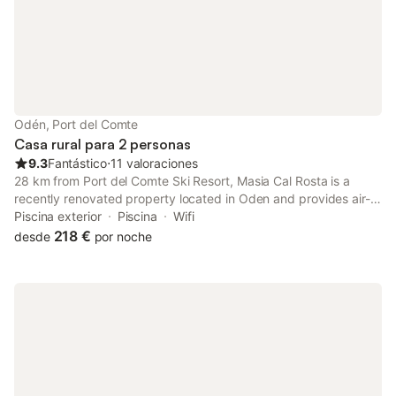
Odén, Port del Comte
Casa rural para 2 personas
9.3
Fantástico
⋅
11 valoraciones
28 km from Port del Comte Ski Resort, Masia Cal Rosta is a
recently renovated property located in Oden and provides air-
conditioned rooms with free WiFi and private parking.
Piscina exterior
Piscina
Wifi
218 €
desde
por noche