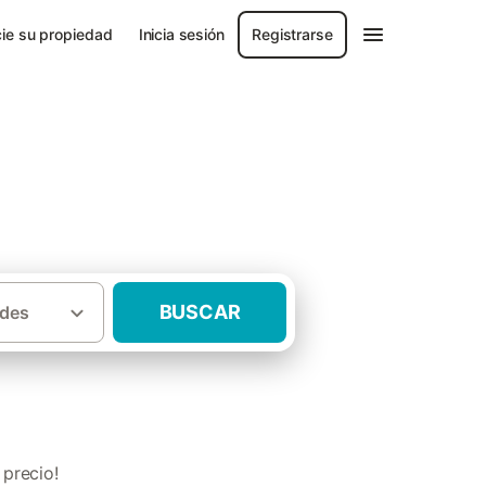
ie su propiedad
Inicia sesión
Registrarse
BUSCAR
des
·
Casas rurales con niños Baix Empordà
precio!