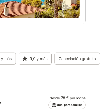
cercano:
2km. Hay
en la
s de
no está
es apto
allas
 permitido
 Esta
 de
el
y más
9,0
y más
Cancelación gratuita
da.
78 €
desde
por noche
s
Ideal para familias