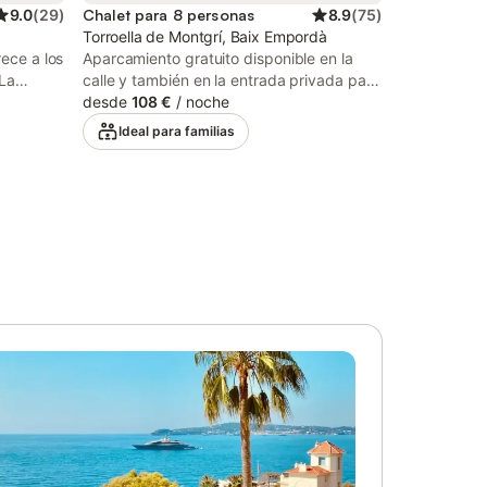
9.0
(
29
)
Chalet para 8 personas
8.9
(
75
)
Torroella de Montgrí, Baix Empordà
rece a los
Aparcamiento gratuito disponible en la
 La
calle y también en la entrada privada para
e una
2 coches. No se admiten mascotas. El Wi-
desde
108 €
/
noche
nte
Fi es apto para videollamadas. La
Ideal para familias
torios y
propiedad se limpia entre cada estancia y
a 9
se realizan inspecciones periódicas de
es
mantenimiento para asegurar que todo
con un
esté en perfecto estado.
 la
lefacción,
 como una
este
rivada
or.
ermercado
a pie/en
: 3,0km.
ya: 1,4km
/en coche
ncia a