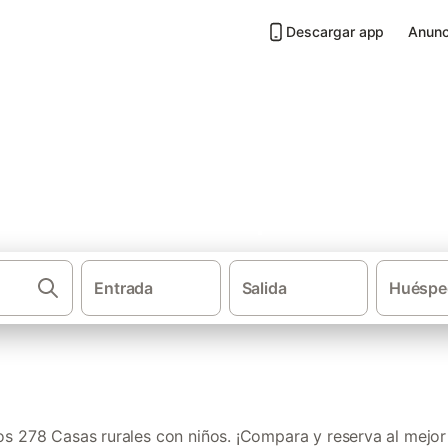
Descargar app
Anunc
 niños en Baix Empordà
Entrada
Salida
Huéspe
·
·
Casas rurales
Cataluña
Provincia de Gerona
s 278 Casas rurales con niños. ¡Compara y reserva al mejor 