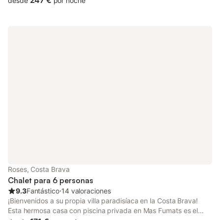
247 €
desde
por noche
gran belleza. La zona le ofrece una gran oportunidad de pasar
sus vacaciones rodeado de naturaleza e inolvidables vistas. La
playa de la Cala Montgó es de arena fina y es muy poco
profunda, ¡es ideal para los niños! ¡Senderismo, ciclismo,
deportes acuáticos y pesca – la zona dispone de todo, usted
elige! Esta villa está distribuida de manera que tres de sus
cuatro dormitorios al igual que el salón-comedor tienen unas
vistas panorámicas al mar Mediterráneo, al Parque Natural del
Montgrí y a la encantadora playa de la Cala Montgó. Además la
villa dispone de una cocina totalmente equipada, dos baños
completos y un aseo. La casa tiene tres terrazas muy grandes,
una piscina que desborda al azul intenso del mar y un jardín
bastante grande para que los niños puedan jugar libremente. En
total en la villa pueden dormir 8 personas (3 camas dobles y 2
camas individuales). Los perros son bienvenidos y tienen un
suplemento de 10€/mascota/noche. Se admite un maximo de 1
mascota hasta 10kg. Entrada: de 17:00 a 20:00 horas de lunes
Roses, Costa Brava
a sábado. Para entrar en domingo o en festivos contactar con la
Chalet para 6 personas
agencia. El lugar de recogida de llaves: la agencia
9.3
Fantástico
⋅
14 valoraciones
¡Bienvenidos a su propia villa paradisíaca en la Costa Brava!
Esta hermosa casa con piscina privada en Mas Fumats es el