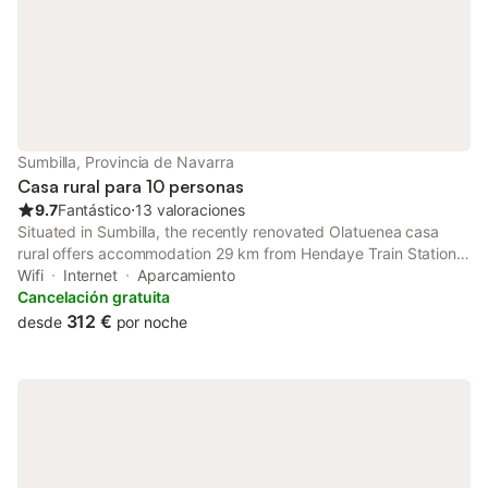
Sumbilla, Provincia de Navarra
Casa rural para 10 personas
9.7
Fantástico
⋅
13 valoraciones
Situated in Sumbilla, the recently renovated Olatuenea casa
rural offers accommodation 29 km from Hendaye Train Station
and 29 km from FICOBA.
Wifi
Internet
Aparcamiento
Cancelación gratuita
312 €
desde
por noche