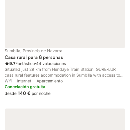
Sumbilla, Provincia de Navarra
Casa rural para 8 personas
9.7
Fantástico
⋅
44 valoraciones
Situated just 29 km from Hendaye Train Station, GURE-LUR
casa rural features accommodation in Sumbilla with access to
free bikes, a garden, as well as a 24-hour front desk.
Wifi
Internet
Aparcamiento
Cancelación gratuita
140 €
desde
por noche