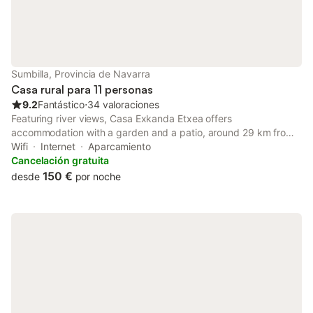
Sumbilla, Provincia de Navarra
Casa rural para 11 personas
9.2
Fantástico
⋅
34 valoraciones
Featuring river views, Casa Exkanda Etxea offers
accommodation with a garden and a patio, around 29 km from
Hendaye Train Station. This property offers access to a
Wifi
Internet
Aparcamiento
balcony, table tennis, free private parking and free WiFi.
Cancelación gratuita
150 €
desde
por noche