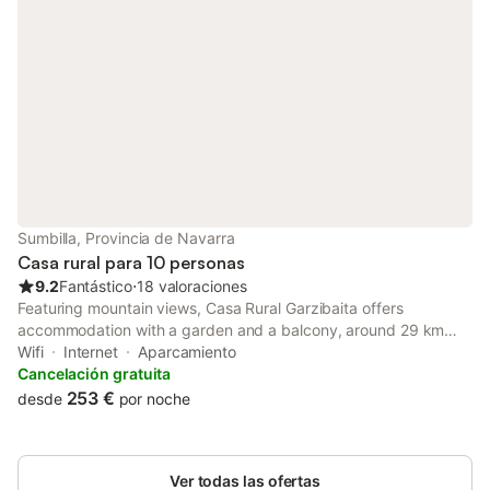
Sumbilla, Provincia de Navarra
Casa rural para 10 personas
9.2
Fantástico
⋅
18 valoraciones
Featuring mountain views, Casa Rural Garzibaita offers
accommodation with a garden and a balcony, around 29 km
from Hendaye Train Station. With river views, this
Wifi
Internet
Aparcamiento
accommodation features a patio.
Cancelación gratuita
253 €
desde
por noche
Ver todas las ofertas