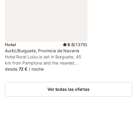
Hotel
8.5
(
1379
)
Auritz/Burguete, Provincia de Navarra
Hotel Rural Loizu is set in Burguete, 45
km from Pamplona and the nearest
airport, and just 20 km from the beautiful
desde
72 €
/
noche
Irati Forest. All rooms offer international
channels on a flat-screen satellite TV.
Ver todas las ofertas
Ahorra hasta un 10% en muchos
Inicia sesión
alojamientos con tu cuenta.