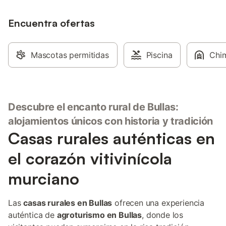
público. Se permite un animal de
compañía. No se permite fumar ni
celebrar eventos.
Encuentra ofertas
Mascotas permitidas
Piscina
Chi
Descubre el encanto rural de Bullas:
alojamientos únicos con historia y tradición
Casas rurales auténticas en
el corazón vitivinícola
murciano
Las
casas rurales en Bullas
ofrecen una experiencia
auténtica de
agroturismo en Bullas
, donde los