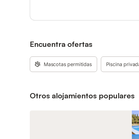
plazas de aparcamiento disponibles en la
pero la p
propiedad y hay aparcamiento gratuito
exclusivo
disponible en la calle. No se permiten
Tiene pa
mascotas, fumar ni celebrar eventos. La
coche se
propiedad cuenta con una zona de
pintoresc
aparcamiento para motos y bicicletas.
Concepci
farmacia
Encuentra ofertas
Mascotas permitidas
Piscina privad
Otros alojamientos populares