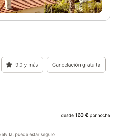
bina lo
puerta de la vivienda. Desde su exterior
 En la
podemos disfrutar de las vistas al Paraje
o
Natural Torcal de Antequera. La
ón
propiedad dispone de parking.
aire
cto para
de relax.
minosa y
s como
orno,
eso
9,0
y más
Cancelación gratuita
to y muy
l aire
o conecta
 donde
n las
160 €
desde
por noche
elvilla, puede estar seguro