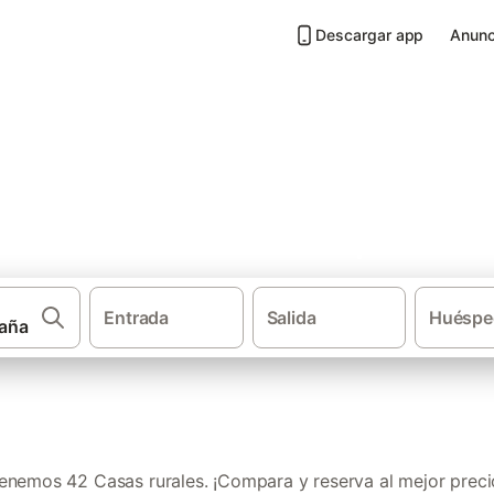
Descargar app
Anunc
Villanueva de la Concepción
Entrada
Salida
Huéspe
·
·
·
Casas rurales
Andalucía
Provincia de Málaga
Ca
enemos 42 Casas rurales. ¡Compara y reserva al mejor preci