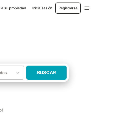
ie su propiedad
Inicia sesión
Registrarse
BUSCAR
des
sas rurales Villanueva de la Concepción
o!