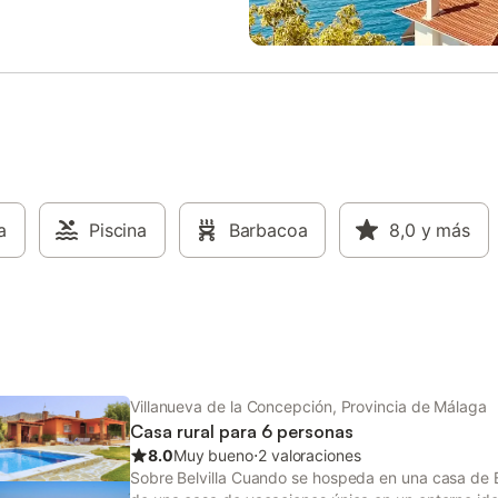
iscina es privada de uso
luminosa, con un diseño que com
 para los clientes de esta casa.
rural con comodidades modernas.
rking privado. Un breve paseo en
planta baja, encontrará un ampli
paran este alojamiento del
recibidor que conecta con un sal
o pueblo de Villanueva de la
comedor acogedor equipado con 
ón, donde podrá encontrar
acondicionado y chimenea, perfe
s, restaurantes y supermercados.
reuniones familiares y momentos 
La cocina independiente, muy lu
con electrodomésticos moderno
inducción, nevera, microondas, h
a
Piscina
Barbacoa
lavavajillas y cafetera, tiene acc
8,0
y más
directo a un patio trasero cubier
agradable, ideal para almuerzos a
libre o tardes de lectura. El pati
con una piscina privada vallada,
podrá refrescarse y tomar el sol e
hamacas, d
Villanueva de la Concepción, Provincia de Málaga
Casa rural para 6 personas
8.0
Muy bueno
⋅
2 valoraciones
Sobre Belvilla Cuando se hospeda en una casa de B