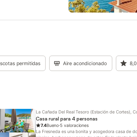
erraza abierta, barbacoa y ducha
cuenta con tres dormitorios con
 Disfrutad de una tarde en la
de matrimonio cada uno, y un cu
n familia mientras contempláis las
baño con plato de ducha. Toda l
la montaña. Hay un bar básico de
dispone además de aire acondic
poca distancia a pie de la finca,
frío/calor. La zona exterior de la 
staurantes más cercanos están en
alcanzable al subir una escalera. 
 la Frontera, a unos 5 km. En el
encontrarás una piscina privada 
ncontraréis un pequeño
dos tumbonas donde disfrutar del
cado para compras básicas y
sol veraniego. Unos escalones m
grande en Cortes de la Frontera.
conducen a la zona de chill-out, 
de Sabinillas está a 41,9 km. El
scotas permitidas
Aire acondicionado
encuentra dividida entre un espa
8,0
o de Gibraltar está a 75,2 km y
cubierto, donde podrás descansa
laga a 132 km. Hay aparcamiento
área con dos tumbonas, ideales 
gratuito en la propiedad. No se
tomar el sol y aprovechar al máx
mascotas. La propiedad tiene
favorables condiciones climática
in e
Andalucía. El acceso a la casa es
tra
La Cañada Del Real Tesoro (Estación de Cortes), Co
Casa rural para 4 personas
7.4
Bueno
⋅
5 valoraciones
La Fresneda es una bonita y acogedora casa de dos