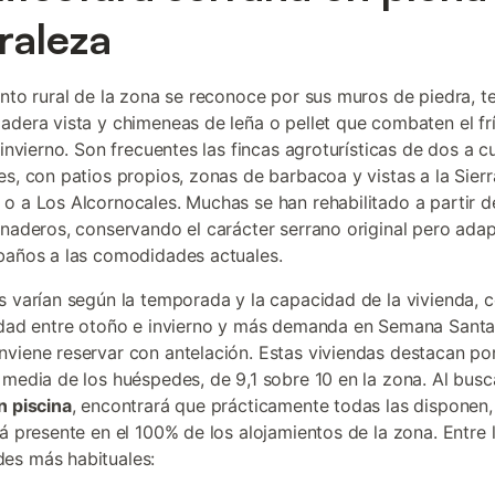
raleza
ento rural de la zona se reconoce por sus muros de piedra, 
adera vista y chimeneas de leña o pellet que combaten el fr
 invierno. Son frecuentes las fincas agroturísticas de dos a c
es, con patios propios, zonas de barbacoa y vistas a la Sier
o a Los Alcornocales. Muchas se han rehabilitado a partir d
anaderos, conservando el carácter serrano original pero ada
baños a las comodidades actuales.
s varían según la temporada y la capacidad de la vivienda,
idad entre otoño e invierno y más demanda en Semana Santa
viene reservar con antelación. Estas viviendas destacan po
 media de los huéspedes, de 9,1 sobre 10 en la zona. Al bus
n piscina
, encontrará que prácticamente todas las disponen,
tá presente en el 100% de los alojamientos de la zona. Entre 
es más habituales: