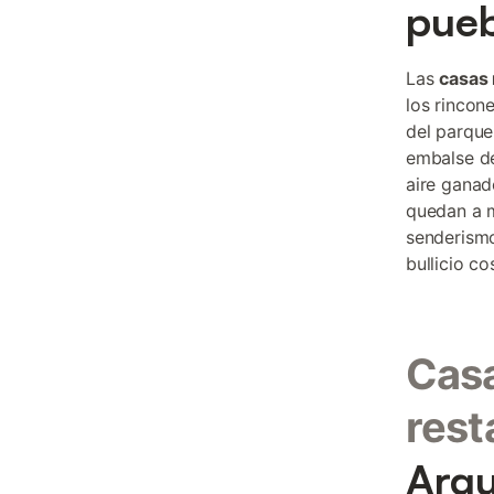
pueb
Las
casas 
los rincon
del parque
embalse de
aire ganad
quedan a m
senderismo
bullicio co
Casa
rest
Arqu