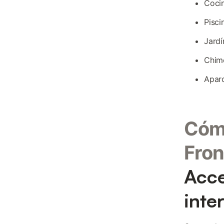
Cocin
Pisci
Jardí
Chime
Aparc
Cómo
Fron
Acce
inte