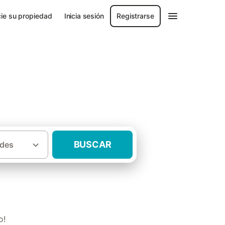
ie su propiedad
Inicia sesión
Registrarse
BUSCAR
des
·
laga
Casas rurales Cortes de la Frontera
o!