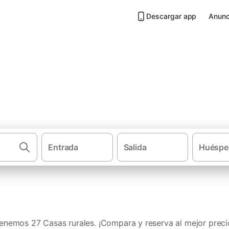
Descargar app
Anunc
ortes de la Frontera
Entrada
Salida
Huéspe
·
·
Casas rurales
Andalucía
Provincia de Má
enemos 27 Casas rurales. ¡Compara y reserva al mejor preci