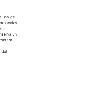
a uno de
cornocales
 el
nserva un
rontera
 del