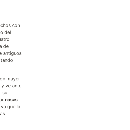
techos con
ío del
uatro
ra de
e antiguos
ptando
 con mayor
 y verano,
r su
car
casas
 ya que la
las