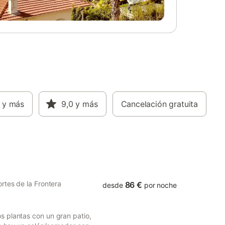
 una cama
arto de
a casa
ionado
casa es
Aquí,
vallada y
 cálido
ás
que se
cio
y más
9,0
y más
Cancelación gratuita
r, y un
para
imo de las
s de
 posible a
rtes de la Frontera
86 €
desde
por noche
 plantas con un gran patio,