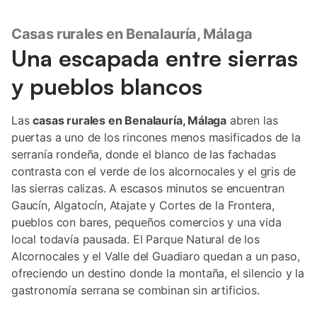
electrodomésticos para que puedas preparar sabrosos
manjares todas las veces que quieras. El pasillo conduce a un
Casas rurales en Benalauría, Málaga
cuarto de baño con bañera y a unos de los dormitorios,
equipado con dos camas individuales. Los otros tres dormitorios
Una escapada entre sierras
de la casa se encuentran en la planta alta. El dormitorio
principal, con techo de doble altura, cuenta con una cama de
y pueblos blancos
matrimonio y un cuarto de baño ensuite con plato de ducha;
otro dormitorio está equipado con dos camas individuales y en
el tercer dormitorio, encontrarás una cama de matrimonio. Un
Las
casas rurales en Benalauría, Málaga
abren las
aseo independiente también está a disposición de los
puertas a uno de los rincones menos masificados de la
huéspedes en el interior de la casa. La vivienda dispone de
serranía rondeña, donde el blanco de las fachadas
calefacción por suelo radiante. La zona exterior ofrece el rincón
contrasta con el verde de los alcornocales y el gris de
perfecto donde gozar de comidas al fresco, gracias al porche y
las sierras calizas. A escasos minutos se encuentran
al comedor al aire libre q
Gaucín, Algatocín, Atajate y Cortes de la Frontera,
pueblos con bares, pequeños comercios y una vida
local todavía pausada. El Parque Natural de los
Alcornocales y el Valle del Guadiaro quedan a un paso,
ofreciendo un destino donde la montaña, el silencio y la
gastronomía serrana se combinan sin artificios.