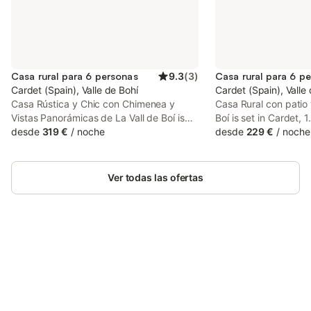
Casa rural para 6 personas
9.3
(
3
)
Casa rural para 6 p
Cardet (Spain), Valle de Bohí
Cardet (Spain), Valle
Casa Rústica y Chic con Chimenea y
Casa Rural con patio
Vistas Panorámicas de La Vall de Boí is
Boí is set in Cardet, 
set in Cardet, 6 km from Durro Nativity
desde
319 €
/
noche
Feliu de Barruera Ch
desde
229 €
/
noche
Church, 6.5 km from Santa Eulalia d’Erill
Durro Nativity Church
la Vall Church, as well as 6.5 km from
from Santa Eulalia d’Er
Assumpcio de Coll Church.
Ver todas las ofertas
Ahorra hasta un 10% en muchos
Inicia sesión
alojamientos con tu cuenta.