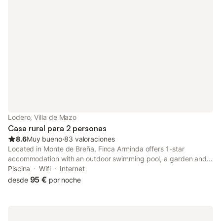
Lodero, Villa de Mazo
Casa rural para 2 personas
8.6
Muy bueno
⋅
83 valoraciones
Located in Monte de Breña, Finca Arminda offers 1-star
accommodation with an outdoor swimming pool, a garden and a
terrace. The hotel also provides free WiFi and free private
Piscina
Wifi
Internet
parking.
95 €
desde
por noche