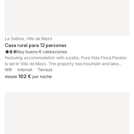
La Sabina, Villa de Mazo
Casa rural para 12 personas
8.9
Muy bueno
⋅
6 valoraciones
Featuring accommodation with a patio, Pura Vida Finca Paraiso
is set in Villa de Mazo. The property has mountain and lake
views. There is an outdoor fireplace and guests can make use
Wifi
Internet
Terraza
of free WiFi and free private parking.
102 €
desde
por noche