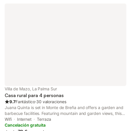
Villa de Mazo, La Palma Sur
Casa rural para 4 personas
9.7
Fantástico
⋅
30 valoraciones
Juana Quinta is set in Monte de Breña and offers a garden and
barbecue facilities. Featuring mountain and garden views, this
country house also features free WiFi.
Wifi
Internet
Terraza
Cancelación gratuita