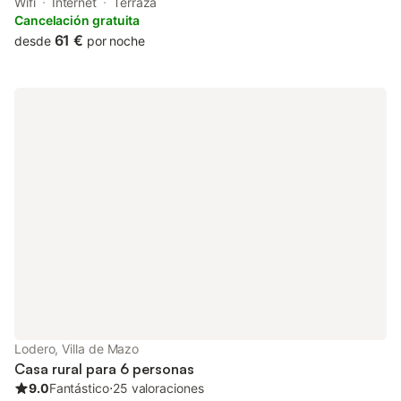
and sea views. Outdoor seating is also available at the country
Wifi
Internet
Terraza
house.
Cancelación gratuita
61 €
desde
por noche
Lodero, Villa de Mazo
Casa rural para 6 personas
9.0
Fantástico
⋅
25 valoraciones