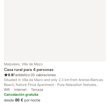
Malpaises, Villa de Mazo
Casa rural para 4 personas
9.8
Fantástico
⋅
20 valoraciones
Situated in Villa de Mazo and only 2.3 km from Arenas Blancas
Beach, Nature Finca Apartment - Pure Relaxation features
accommodation with sea views, free WiFi and free private
Wifi
Internet
Terraza
parking. With garden views, this accommodation offers a patio.
Cancelación gratuita
86 €
desde
por noche