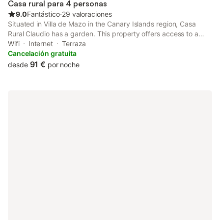
Casa rural para 4 personas
9.0
Fantástico
⋅
29 valoraciones
Situated in Villa de Mazo in the Canary Islands region, Casa
Rural Claudio has a garden. This property offers access to a
patio, free private parking and free WiFi. The holiday home has
Wifi
Internet
Terraza
a picnic area and a solarium.
Cancelación gratuita
91 €
desde
por noche