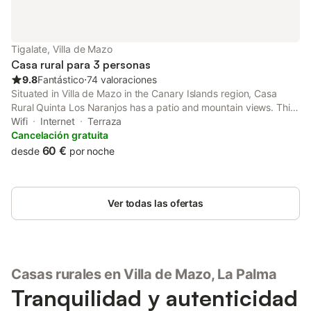
Tigalate, Villa de Mazo
Casa rural para 3 personas
9.8
Fantástico
⋅
74 valoraciones
Situated in Villa de Mazo in the Canary Islands region, Casa
Rural Quinta Los Naranjos has a patio and mountain views. This
property offers access to a balcony, free private parking and
Wifi
Internet
Terraza
free WiFi. Outdoor seating is also available at the holiday...
Cancelación gratuita
60 €
desde
por noche
Ver todas las ofertas
Casas rurales en Villa de Mazo, La Palma
Tranquilidad y autenticidad