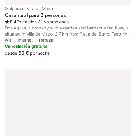
Malpaises, Villa de Mazo
Casa rural para 3 personas
9.4
Fantástico
⋅
31 valoraciones
Dos Aguas, a property with a garden and barbecue facilities, is
situated in Villa de Mazo, 2.7 km from Playa del Burro. Featuring
mountain and garden views, this country house also provides
Wifi
Internet
Terraza
guests with free WiFi.
Cancelación gratuita
56 €
desde
por noche