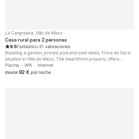
La Cangrejera, Villa de Mazo
Casa rural para 2 personas
9.5
Fantástico
⋅
31 valoraciones
Boasting a garden, private pool and pool views, Finca de Sal is
situated in Villa de Mazo. This beachfront property offers
access to a balcony and free WiFi.
Piscina
Wifi
Internet
92 €
desde
por noche