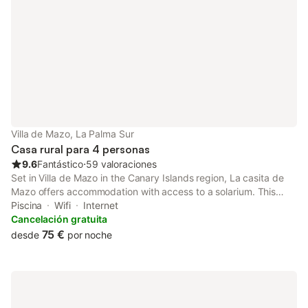
Villa de Mazo, La Palma Sur
Casa rural para 4 personas
9.6
Fantástico
⋅
59 valoraciones
Set in Villa de Mazo in the Canary Islands region, La casita de
Mazo offers accommodation with access to a solarium. This
country house has a private pool, a garden, barbecue facilities,
Piscina
Wifi
Internet
free WiFi and free private parking.
Cancelación gratuita
75 €
desde
por noche