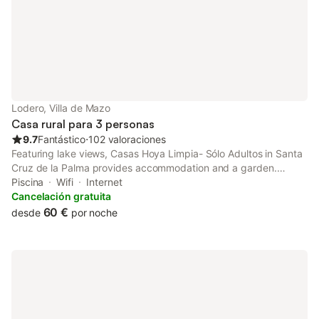
Lodero, Villa de Mazo
Casa rural para 3 personas
9.7
Fantástico
⋅
102 valoraciones
Featuring lake views, Casas Hoya Limpia- Sólo Adultos in Santa
Cruz de la Palma provides accommodation and a garden.
Private parking is available on site at this recently renovated
Piscina
Wifi
Internet
property.
Cancelación gratuita
60 €
desde
por noche