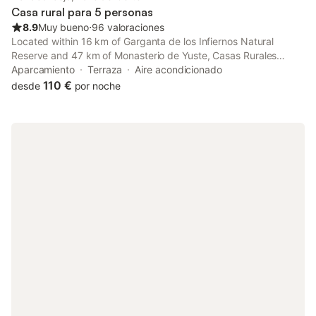
Casa rural para 5 personas
8.9
Muy bueno
⋅
96 valoraciones
Located within 16 km of Garganta de los Infiernos Natural
Reserve and 47 km of Monasterio de Yuste, Casas Rurales
Carrizosa provides rooms with air conditioning and a private
Aparcamiento
Terraza
Aire acondicionado
bathroom in Navaconcejo.
110 €
desde
por noche