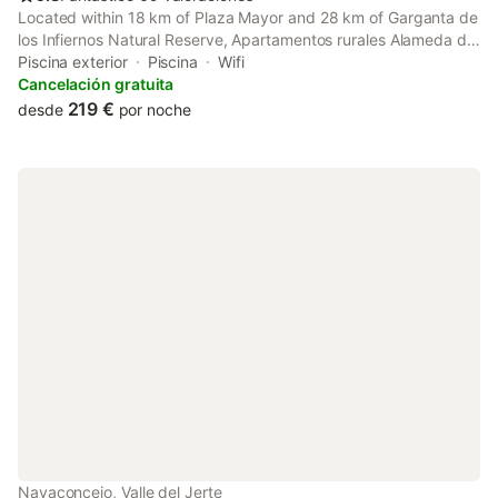
Located within 18 km of Plaza Mayor and 28 km of Garganta de
los Infiernos Natural Reserve, Apartamentos rurales Alameda del
Jerte provides rooms with air conditioning and a private
Piscina exterior
Piscina
Wifi
bathroom in El Torno.
Cancelación gratuita
219 €
desde
por noche
Navaconcejo, Valle del Jerte