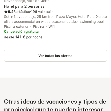
Navaconcejo, Valle del Jerte
Hotel para 2 personas
9.4
Fantástico
⋅
196 valoraciones
Set in Navaconcejo, 25 km from Plaza Mayor, Hotel Rural Xerete
offers accommodation with a seasonal outdoor swimming pool,
free private parking, a garden and a shared lounge.
Piscina exterior
Piscina
Wifi
Cancelación gratuita
141 €
desde
por noche
Ver todas las ofertas
Otras ideas de vacaciones y tipos de
propiedad que te pueden interesar