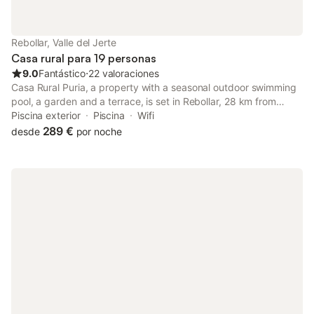
Rebollar, Valle del Jerte
Casa rural para 19 personas
9.0
Fantástico
⋅
22 valoraciones
Casa Rural Puria, a property with a seasonal outdoor swimming
pool, a garden and a terrace, is set in Rebollar, 28 km from
Plaza Mayor, 25 km from Garganta de los Infiernos Natural
Piscina exterior
Piscina
Wifi
Reserve, as well as 43 km from Monasterio de Yuste.
289 €
desde
por noche