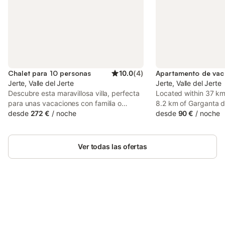
Chalet para 10 personas
10.0
(
4
)
Jerte, Valle del Jerte
Jerte, Valle del Jerte
Descubre esta maravillosa villa, perfecta
Located within 37 km
para unas vacaciones con familia o
8.2 km of Garganta de
amigos. Aquí podrás disfrutar de los
desde
272 €
/
noche
Natural Reserve, Com
desde
90 €
/
noche
hermosos alrededores, una piscina
Chozos Valle del Jer
privada y comodidades modernas que
with air conditioning 
garantizan una estancia confortable. - 5
bathroom in Jerte.
Ver todas las ofertas
amplias habitaciones que alojan hasta 10
personas - Piscina privada (abierta del 1
de junio al 15 de septiembre) - Atractivas
áreas exteriores con vistas al jardín y a
las montañas Exterior : El jardín
cuidadosamente diseñado cuenta con
Ahorra hasta un 10% en muchos
Inicia sesión
una piscina privada que está abierta del
alojamientos con tu cuenta.
1 de junio al 15 de septiembre,