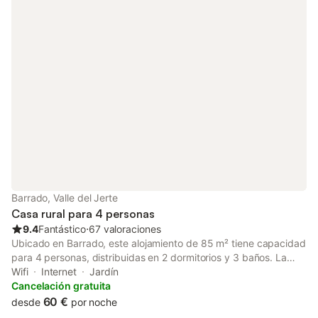
Barrado, Valle del Jerte
Casa rural para 4 personas
9.4
Fantástico
⋅
67 valoraciones
Ubicado en Barrado, este alojamiento de 85 m² tiene capacidad
para 4 personas, distribuidas en 2 dormitorios y 3 baños. La
propiedad se encuentra a 200 m del centro de la ciudad,
Wifi
Internet
Jardín
ofreciendo un punto de partida para quienes deseen explorar el
Cancelación gratuita
paisaje montañoso de los alrededores. El interior cuenta con una
60 €
desde
por noche
cama doble, una cama individual y un sofá cama, además de