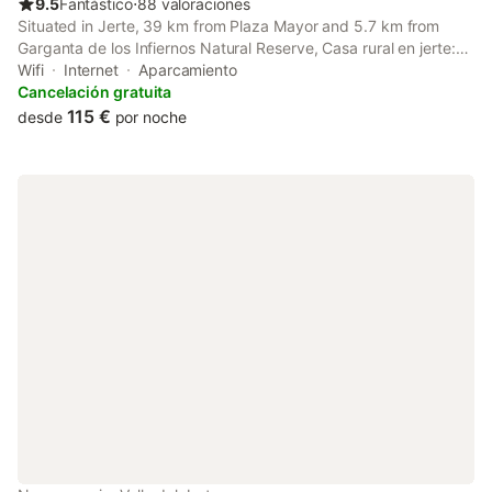
9.5
Fantástico
⋅
88 valoraciones
Situated in Jerte, 39 km from Plaza Mayor and 5.7 km from
Garganta de los Infiernos Natural Reserve, Casa rural en jerte:
La casa del molino features air-conditioned accommodation with
Wifi
Internet
Aparcamiento
a balcony and free WiFi.
Cancelación gratuita
115 €
desde
por noche