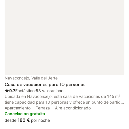
Navaconcejo, Valle del Jerte
Casa de vacaciones para 10 personas
9.7
Fantástico
⋅
53 valoraciones
Ubicada en Navaconcejo, esta casa de vacaciones de 145 m²
tiene capacidad para 10 personas y ofrece un punto de partida
para explorar el entorno. La propiedad se distribuye en varias
Aparcamiento
Terraza
Aire acondicionado
plantas y cuenta con 4 dormitorios, equipados con una
Cancelación gratuita
combinación de camas dobles e individuales, además de un
180 €
desde
por noche
sofá cama para mayor flexibilidad. El interior dispone de 2