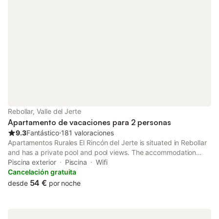
Rebollar, Valle del Jerte
Apartamento de vacaciones para 2 personas
9.3
Fantástico
⋅
181 valoraciones
Apartamentos Rurales El Rincón del Jerte is situated in Rebollar
and has a private pool and pool views. The accommodation
features a sauna. The apartment features rooms with air
Piscina exterior
Piscina
Wifi
conditioning, free private parking and free WiFi.
Cancelación gratuita
54 €
desde
por noche