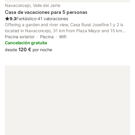
Navaconcejo, Valle del Jerte
Casa de vacaciones para 5 personas
9.3
Fantástico
⋅
41 valoraciones
Offering a garden and river view, Casa Rural Josefina 1 y 2 is
located in Navaconcejo, 31 km from Plaza Mayor and 15 km
from Garganta de los Infiernos Natural Reserve. With pool views,
Piscina exterior
Piscina
Wifi
this accommodation offers a patio and a swimming pool.
Cancelación gratuita
120 €
desde
por noche