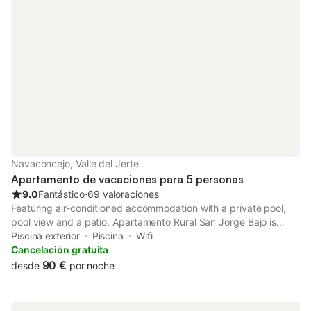
Navaconcejo, Valle del Jerte
Apartamento de vacaciones para 5 personas
9.0
Fantástico
⋅
69 valoraciones
Featuring air-conditioned accommodation with a private pool,
pool view and a patio, Apartamento Rural San Jorge Bajo is
located in Navaconcejo.
Piscina exterior
Piscina
Wifi
Cancelación gratuita
90 €
desde
por noche