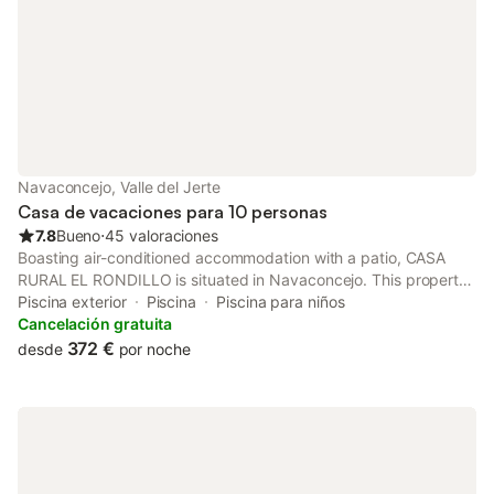
Navaconcejo, Valle del Jerte
Casa de vacaciones para 10 personas
7.8
Bueno
⋅
45 valoraciones
Boasting air-conditioned accommodation with a patio, CASA
RURAL EL RONDILLO is situated in Navaconcejo. This property
offers access to a balcony, bowling in the bowling alley, free
Piscina exterior
Piscina
Piscina para niños
private parking and free WiFi.
Cancelación gratuita
372 €
desde
por noche