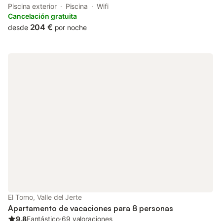
rooms with air conditioning and a private bathroom in
Piscina exterior
Piscina
Wifi
Navaconcejo.
Cancelación gratuita
204 €
desde
por noche
El Torno, Valle del Jerte
Apartamento de vacaciones para 8 personas
9.8
Fantástico
⋅
69 valoraciones