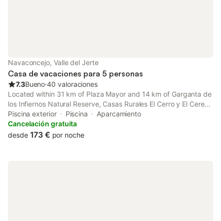
río. Hay aparcamiento disponible en los alrededores y la zona es
ideal para practicar senderismo. No se admiten mascotas, no se
permiten eventos y está prohibido fumar en todo el recinto. El
Wi-Fi está disponible en todas las áreas y el mostrador de
información turística puede asistirle con sus planes.
Navaconcejo, Valle del Jerte
Casa de vacaciones para 5 personas
7.3
Bueno
⋅
40 valoraciones
Located within 31 km of Plaza Mayor and 14 km of Garganta de
los Infiernos Natural Reserve, Casas Rurales El Cerro y El Cerezo
provides rooms with air conditioning and a private bathroom in
Piscina exterior
Piscina
Aparcamiento
Navaconcejo.
Cancelación gratuita
173 €
desde
por noche