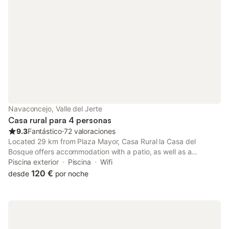
Navaconcejo, Valle del Jerte
Casa rural para 4 personas
9.3
Fantástico
⋅
72 valoraciones
Located 29 km from Plaza Mayor, Casa Rural la Casa del
Bosque offers accommodation with a patio, as well as a
seasonal outdoor swimming pool and a garden. Featuring a tour
Piscina exterior
Piscina
Wifi
desk, this property also provides guests with a picnic area.
120 €
desde
por noche