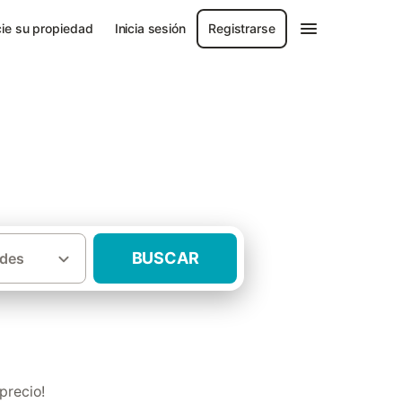
ie su propiedad
Inicia sesión
Registrarse
BUSCAR
des
·
Casas rurales con jardín Sierra de Gata
precio!