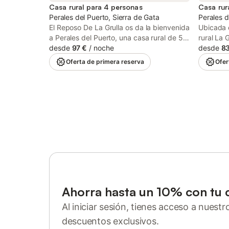
Casa rural para 4 personas
Casa rur
Perales del Puerto, Sierra de Gata
Perales d
El Reposo De La Grulla os da la bienvenida
Ubicada e
a Perales del Puerto, una casa rural de 50
rural La 
m² ideal para hasta 4 personas. Dispone
desde
97 €
/
noche
hasta 4 
desde
83
de 2 dormitorios y 1 baño. Encontraréis
dormitori
Oferta de primera reserva
Ofer
una cocina totalmente equipada, aire
está tot
acondicionado, Wi-Fi, televisión, bañera
preparéi
de hidromasaje privada y lavadora
estancia
compartida. Para familias con niños
encontrar
pequeños, hay cuna y trona disponibles.
ventilado
La casa cuenta con acceso sin escalones.
trabajo. S
En el exterior, podréis disfrutar de un
tendréis 
jardín compartido, una terraza cubierta
y juguete
compartida y una terraza descubierta
propieda
compartida, perfectas para relajaros al
escalones
aire libre. Podéis aparcar en la calle y hay
exterior,
transporte público cercano. Se admite 1
compartid
Ahorra hasta un 10% con tu 
mascota disponible por un suplemento.
comparti
No se permiten eventos en la propiedad.
comparti
Al iniciar sesión, tienes acceso a nuest
a la mon
descuentos exclusivos.
calle y t