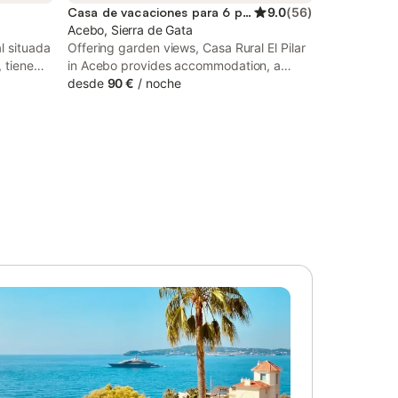
Casa de vacaciones para 6 personas
9.0
(
56
)
Acebo, Sierra de Gata
l situada
Offering garden views, Casa Rural El Pilar
 tiene
in Acebo provides accommodation, a
s y
garden and barbecue facilities. With pool
desde
90 €
/
noche
. El salón
views, this accommodation features a
elajaros.
patio and a swimming pool.
e
esario
durante
es
onado,
cuna y
queños.
 un jardín
ierta
iempo al
onible en
 un
e no se
.