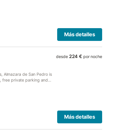
cilities, free WiFi and free
Más detalles
224 €
desde
por noche
s, Almazara de San Pedro is
e, free private parking and
Más detalles