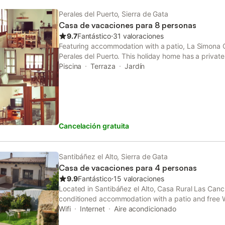
Perales del Puerto, Sierra de Gata
Casa de vacaciones para 8 personas
9.7
Fantástico
⋅
31 valoraciones
Featuring accommodation with a patio, La Simona Ca
Perales del Puerto. This holiday home has a private
private parking. The holiday home provides a picni
Piscina
Terraza
Jardín
desk.
Cancelación gratuita
Santibáñez el Alto, Sierra de Gata
Casa de vacaciones para 4 personas
9.9
Fantástico
⋅
15 valoraciones
Located in Santibáñez el Alto, Casa Rural Las Canc
conditioned accommodation with a patio and free W
and quiet street views. The property offers barbecu
Wifi
Internet
Aire acondicionado
furniture.