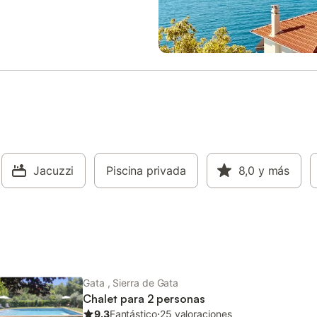
 mascota por un suplemento. No
ten eventos en la propiedad.
Jacuzzi
Piscina privada
8,0
y más
Gata , Sierra de Gata
Chalet para 2 personas
9.3
Fantástico
⋅
25 valoraciones