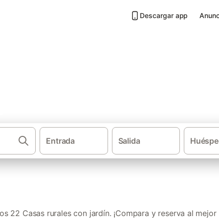
Descargar app
Anunc
jardín en Sierra de Gata
Entrada
Salida
Huéspe
·
Casas rurales
Extremadura
s 22 Casas rurales con jardín. ¡Compara y reserva al mejor 