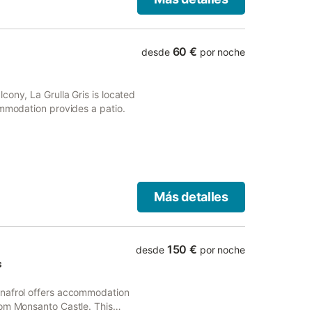
60 €
desde
por noche
ony, La Grulla Gris is located
ommodation provides a patio.
Más detalles
150 €
desde
por noche
s
enafrol offers accommodation
rom Monsanto Castle. This