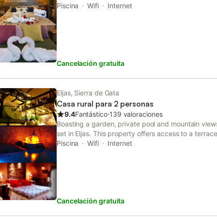
apartment has a rooftop pool, a garden, barbecue fa
Piscina
Wifi
Internet
private parking.
Cancelación gratuita
Eljas, Sierra de Gata
Casa rural para 2 personas
9.4
Fantástico
⋅
139 valoraciones
Boasting a garden, private pool and mountain view
set in Eljas. This property offers access to a terrac
free WiFi.
Piscina
Wifi
Internet
Cancelación gratuita