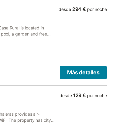
294 €
desde
por noche
sa Rural is located in
 pool, a garden and free
c area and a 24-hour front
Más detalles
129 €
desde
por noche
haleras provides air-
iFi. The property has city
e facilities and outdoor