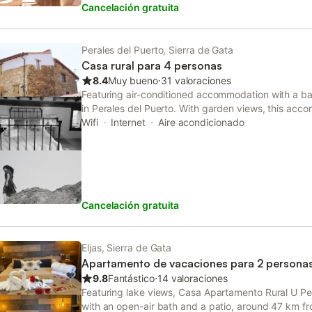
Cancelación gratuita
Perales del Puerto, Sierra de Gata
Casa rural para 4 personas
8.4
Muy bueno
⋅
31 valoraciones
Featuring air-conditioned accommodation with a balc
in Perales del Puerto. With garden views, this acc
Wifi
Internet
Aire acondicionado
Cancelación gratuita
Eljas, Sierra de Gata
Apartamento de vacaciones para 2 persona
9.8
Fantástico
⋅
14 valoraciones
Featuring lake views, Casa Apartamento Rural U P
with an open-air bath and a patio, around 47 km f