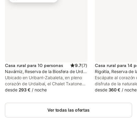
Casa rural para 10 personas
9.7
(
7
)
Casa rural para 14 
Navárniz, Reserva de la Biosfera de Urdaibai
Rigoitia, Reserva de l
Ubicado en Uribarri-Zabaleta, en pleno
Escápate al corazón 
corazón de Urdaibai, el Chalet Txatonea
disfruta de la natural
os da la bienvenida a una acogedora
desde
293 €
/
noche
comodidad. Rodeada 
desde
360 €
/
noche
casa de campo rodeada de montañas.
robledal, esta casa c
Este refugio cálido y hogareño de 150 m²
perfecto para descon
alberga hasta 10 huéspedes en 4
momentos inolvidable
Ver todas las ofertas
dormitorios y 2 baños. Disfrutaréis de Wi-
amigos. Situada en p
Fi, TV y un espacio de trabajo, además
Biosfera de Urdaibai,
de unas preciosas vistas a la montaña
pocos minutos de Ger
que realzan el ambiente tranquilo. Salid al
de las playas más em