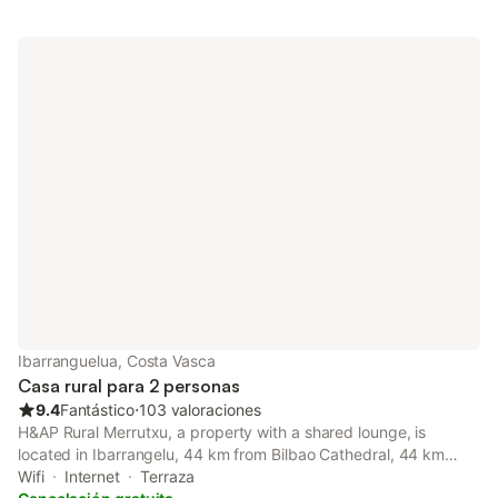
Ibarranguelua, Costa Vasca
Casa rural para 2 personas
9.4
Fantástico
⋅
103 valoraciones
H&AP Rural Merrutxu, a property with a shared lounge, is
located in Ibarrangelu, 44 km from Bilbao Cathedral, 44 km
from Abando Train Station, as well as 45 km from Arriaga
Wifi
Internet
Terraza