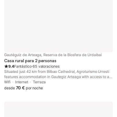
de la estancia. Un en
para descubrir Urdaib
senderismo, surf, cic
descansar rodeado d
puro
Gautéguiz de Arteaga, Reserva de la Biosfera de Urdaibai
Casa rural para 2 personas
9.4
Fantástico
⋅
65 valoraciones
Situated just 42 km from Bilbao Cathedral, Agroturismo Urresti
features accommodation in Gautegiz Arteaga with access to a
garden, barbecue facilities, as well as a shared kitchen.
Wifi
Internet
Terraza
70 €
desde
por noche