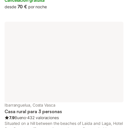
Theatre.
Cancelación gratuita
70 €
desde
por noche
Ibarranguelua, Costa Vasca
Casa rural para 3 personas
7.9
Bueno
⋅
432 valoraciones
Situated on a hill between the beaches of Laida and Laga, Hotel