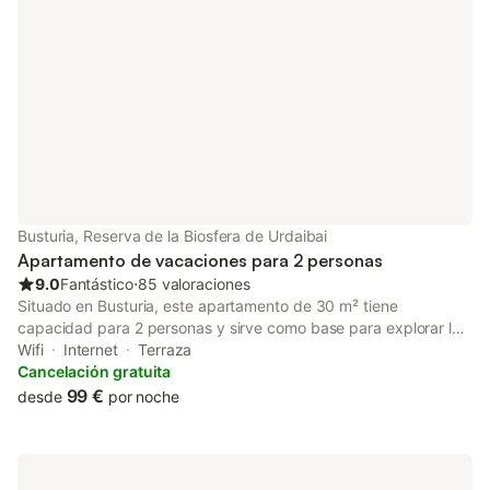
Busturia, Reserva de la Biosfera de Urdaibai
Apartamento de vacaciones para 2 personas
9.0
Fantástico
⋅
85 valoraciones
Situado en Busturia, este apartamento de 30 m² tiene
capacidad para 2 personas y sirve como base para explorar la
zona. La propiedad cuenta con un dormitorio con cama de
Wifi
Internet
Terraza
matrimonio, un baño y una zona de estar con sofá, lo que
Cancelación gratuita
garantiza un espacio funcional para su estancia. El interior
99 €
desde
por noche
incluye una cocina americana equipada con nevera,
microondas, tostadora y cafetera, además de una mesa de
comedor para sus comidas. Para mayor comodidad, el
apartamento dispone de calefacción, TV de pantalla plana,