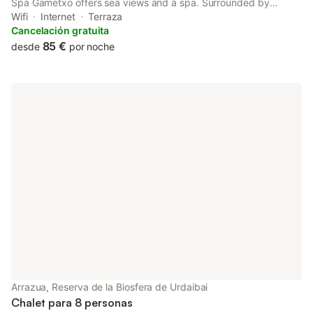
Spa Gametxo offers sea views and a spa. Surrounded by
gardens, it is located within the Urdaibai Biosphere Reserve, a
Wifi
Internet
Terraza
designated World Heritage Area.
Cancelación gratuita
85 €
desde
por noche
Arrazua, Reserva de la Biosfera de Urdaibai
Chalet para 8 personas