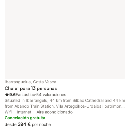
Ibarranguelua, Costa Vasca
Chalet para 13 personas
9.6
Fantástico
⋅
54 valoraciones
Situated in Ibarrangelu, 44 km from Bilbao Cathedral and 44 km
from Abando Train Station, Villa Artegoikoa-Urdaibai, patrimonio
de la UNESCO offers a garden and air conditioning.
Wifi
Internet
Aire acondicionado
Cancelación gratuita
394 €
desde
por noche