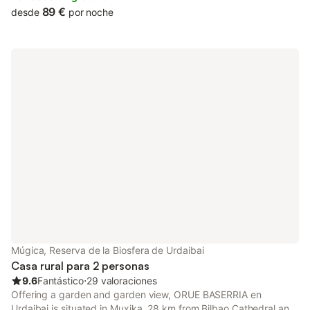
Train Station.
89 €
desde
por noche
Múgica, Reserva de la Biosfera de Urdaibai
Casa rural para 2 personas
9.6
Fantástico
⋅
29 valoraciones
Offering a garden and garden view, ORUE BASERRIA en
Urdaibai is situated in Muxika, 28 km from Bilbao Cathedral and