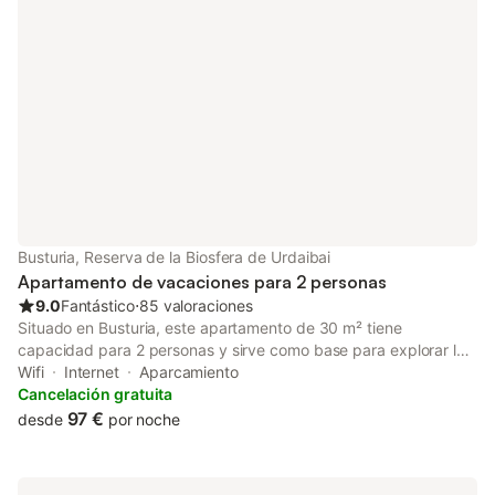
Busturia, Reserva de la Biosfera de Urdaibai
Apartamento de vacaciones para 2 personas
9.0
Fantástico
⋅
85 valoraciones
Situado en Busturia, este apartamento de 30 m² tiene
capacidad para 2 personas y sirve como base para explorar la
zona. La propiedad cuenta con un dormitorio con cama de
Wifi
Internet
Aparcamiento
matrimonio, un baño y una zona de estar con sofá, lo que
Cancelación gratuita
garantiza un espacio funcional para su estancia. El interior
97 €
desde
por noche
incluye una cocina americana equipada con nevera,
microondas, tostadora y cafetera, además de una mesa de
comedor para sus comidas. Para mayor comodidad, el