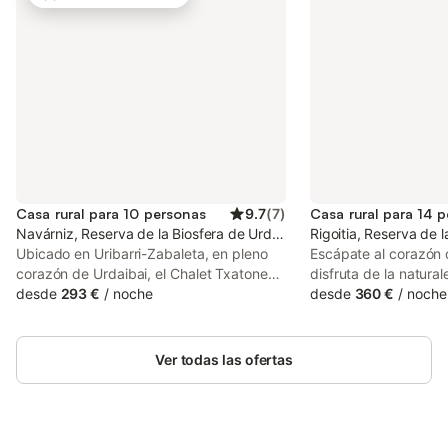
Casa rural para 10 personas
9.7
(
7
)
Casa rural para 14 
Navárniz, Reserva de la Biosfera de Urdaibai
Rigoitia, Reserva de l
Ubicado en Uribarri-Zabaleta, en pleno
Escápate al corazón 
corazón de Urdaibai, el Chalet Txatonea
disfruta de la natural
os da la bienvenida a una acogedora
desde
293 €
/
noche
comodidad. Rodeada 
desde
360 €
/
noche
casa de campo rodeada de montañas.
robledal, esta casa c
Este refugio cálido y hogareño de 150 m²
perfecto para descon
alberga hasta 10 huéspedes en 4
momentos inolvidable
Ver todas las ofertas
dormitorios y 2 baños. Disfrutaréis de Wi-
amigos. Situada en p
Fi, TV y un espacio de trabajo, además
Biosfera de Urdaibai,
de unas preciosas vistas a la montaña
pocos minutos de Ger
que realzan el ambiente tranquilo. Salid al
de las playas más em