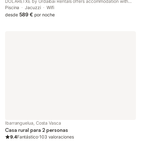
DOLARETXE by Urdaibai Rentals offers accommodation with
garden views, free WiFi and free private parking.
Piscina
Jacuzzi
Wifi
589 €
desde
por noche
Ibarranguelua, Costa Vasca
Casa rural para 2 personas
9.4
Fantástico
⋅
103 valoraciones