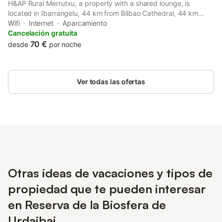
H&AP Rural Merrutxu, a property with a shared lounge, is
located in Ibarrangelu, 44 km from Bilbao Cathedral, 44 km
from Abando Train Station, as well as 45 km from Arriaga
Wifi
Internet
Aparcamiento
Theatre.
Cancelación gratuita
70 €
desde
por noche
Ver todas las ofertas
Otras ideas de vacaciones y tipos de
propiedad que te pueden interesar
en Reserva de la Biosfera de
Urdaibai