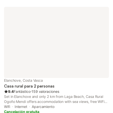
Elanchove, Costa Vasca
Casa rural para 2 personas
9.4
Fantástico
⋅
159 valoraciones
Set in Elanchove and only 2 km from Laga Beach, Casa Rural
Ogoño Mendi offers accommodation with sea views, free WiFi
and free private parking. The property features garden views
Wifi
Internet
Aparcamiento
and is 46 km from Bilbao Cathedral and 46 km from Abando
Cancelación gratuita