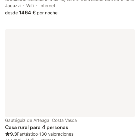
28 km from Arriaga Theatre. Private parking is available on site
Jacuzzi
Wifi
Internet
at this recently renovated property.
1464 €
desde
por noche
Gautéguiz de Arteaga, Costa Vasca
Casa rural para 4 personas
9.3
Fantástico
⋅
130 valoraciones