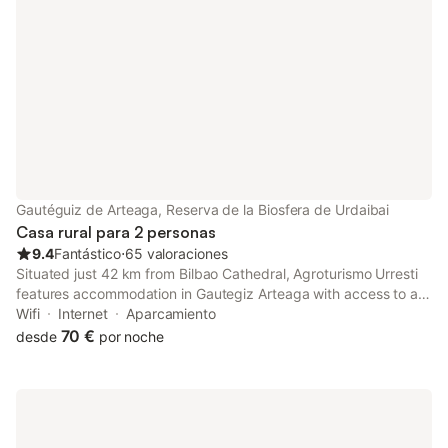
de la estancia. Un en
para descubrir Urdaib
senderismo, surf, cic
descansar rodeado d
puro
Gautéguiz de Arteaga, Reserva de la Biosfera de Urdaibai
Casa rural para 2 personas
9.4
Fantástico
⋅
65 valoraciones
Situated just 42 km from Bilbao Cathedral, Agroturismo Urresti
features accommodation in Gautegiz Arteaga with access to a
garden, barbecue facilities, as well as a shared kitchen.
Wifi
Internet
Aparcamiento
70 €
desde
por noche