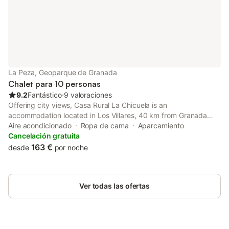
lo que puede afectar 
La Peza, Geoparque de Granada
Chalet para 10 personas
9.2
Fantástico
⋅
9 valoraciones
Offering city views, Casa Rural La Chicuela is an
accommodation located in Los Villares, 40 km from Granada
Cathedral and 41 km from San Juan de Dios Museum. The
Aire acondicionado
Ropa de cama
Aparcamiento
property features mountain and garden views, and is 39 km
Cancelación gratuita
from San Nicolas Viewpoint.
163 €
desde
por noche
Ver todas las ofertas