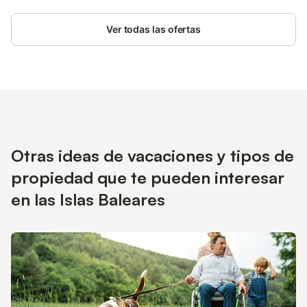
mobiliario de jardín, la barbacoa y la piscina proporcionan unas
vacaciones relajantes. En 5 minutos en coche se llega a
Ver todas las ofertas
Portopetro, con restaurantes, cafeterías, bares y tiendas. Las
idílicas playas del parque natural, Cala d'en Borgit y Cala
Mondragó están a menos de 10 minutos a pie. Bajo petición, se
puede proporcionar una cuna adicional para un 2º bebé. Las
ventanas tienen mosquiteras.
Otras ideas de vacaciones y tipos de
propiedad que te pueden interesar
en las Islas Baleares