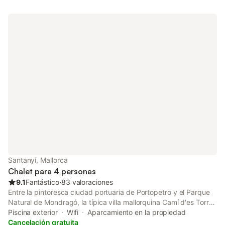
cuna y una trona. Este alquiler de vacaciones ofrece un espacio
exterior exclusivo con piscina, jardín, terrazas cubiertas y
descubiertas, barbacoa y ducha exterior. Hay aparcamiento
gratuito en la calle. No se permiten mascotas, fumar ni celebrar
eventos. Se proporcionan toallas de playa/piscina. El mobiliario
ha sido actualizado, y nuevas fotos estarán disponibles en
breve.
Santanyí, Mallorca
Chalet para 4 personas
9.1
Fantástico
⋅
83 valoraciones
Entre la pintoresca ciudad portuaria de Portopetro y el Parque
Natural de Mondragó, la típica villa mallorquina Camí d'es Torres
está situada en un lugar tranquilo y tiene capacidad para 4
Piscina exterior
Wifi
Aparcamiento en la propiedad
personas. La casa de vacaciones, de una sola planta, dispone
Cancelación gratuita