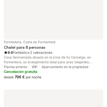
el saldo del alojamiento o ant
Formentera, Costa de Formentera
Chalet para 8 personas
9.0
Fantástico
⋅
2 valoraciones
Casa Senrramada situada en la zona de Es Carnatge, en
Formentera, es el alojamiento ideal para unas relajantes
vacaciones con vistas al mar. La propiedad de 255 m2 con
Piscina exterior
Wifi
Aparcamiento en la propiedad
capacidad para 8 personas, consta de un salón, un comedor,
Cancelación gratuita
una cocina, 4 dormitorios y 3 baños. En el exterior hay una
796 €
desde
por noche
piscina privada, amplias terrazas cubiertas, zonas para tomar el
sol, jardín y barbacoa. La villa dispone de Wi-Fi de alta
velocidad, televisión, aire acondicionado en los dormitorios,
equipo de música, ropa de cama y toallas, lavadora, secadora
de pelo, plancha, cuna, así como una cocina totalmente
equipada. También dispone de plazas de aparcamiento para