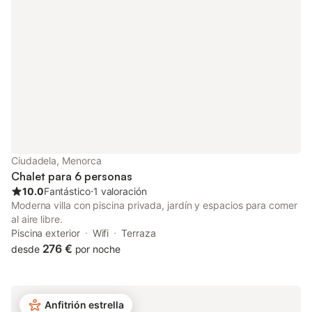
restaurantes, supermercados y diversos servicios. Además, en
el centro todos los jueves se celebra el mercado semanal, una
ocasión perfecta para comprar fruta y verdura fresca u otros
productos artesanales. Sin duda, es un lugar ideal para
descubrir la esencia de Mallorca. Por otro lado, la casa se
encuentra a tan solo veinte minutos en coche de las zonas
turísticas de Can Picafort y Platges de Muro y sus
espectaculares playas de arena. Aire acondicionado: - En lo que
respecta al sistema de aire acondicionado, el alojamiento
dispone de unidades de aire acondicionado frío / calor en los
dormitorios, salón y cocina. Gastos a pagar en destino no
incluidos en el precio: - Tasa de estancia (obligatorio) Notas: -
Ciudadela, Menorca
La información de todos los huéspedes (nombre, apellidos, se
Chalet para 6 personas
10.0
Fantástico
⋅
1 valoración
Moderna villa con piscina privada, jardín y espacios para comer
al aire libre.
Piscina exterior
Wifi
Terraza
276 €
desde
por noche
Anfitrión estrella