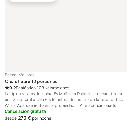
Palma, Mallorca
Chalet para 12 personas
9.2
Fantástico
⋅
108 valoraciones
La típica villa mallorquina Es Molí de'n Palmer se encuentra en
una zona rural a sólo 6 kilómetros del centro de la ciudad de
Palma de Mallorca. Esta típica casa de vacaciones mallorquina
Wifi
Aparcamiento en la propiedad
Aire acondicionado
tiene una cocina bien equipada, 4 dormitorios y 2 baños en la
Cancelación gratuita
planta baja y 2 dormitorios más, 2 baños y una sala de estar con
270 €
desde
por noche
televisión por satélite y una mesa de billar en la primera planta.
La villa también dispone de 4 aseos adicionales y puede alojar