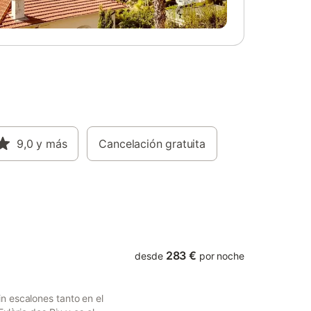
didades
comedor adyacente, 6 lujosos dormitorios,
ia más
así como 5 baños y un medio baño. Por lo
onado,
tanto, la Casa del Pinaret tiene capacidad
s,
para 12 personas. Otras comodidades
música de
incluyen Wi-Fi de alta velocidad, un
s, un
sistema de sonido que se reproduce en
toda la casa, así como aire acondicionado
y calefacción en toda la casa con
termostatos individuales en cada
habitación. Además, la villa está muy bien
9,0
y más
adaptada para alojar a todo tipo de
Cancelación gratuita
grupos de edad: es apta para niños con
sus cunas, tronas, barreras para las
escaleras, protectores de cama, juguetes
y su valla de seguridad para la piscina,
pero también puede acomodar fácilmente
a los huéspede
283 €
desde
por noche
n escalones tanto en el