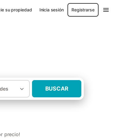
ie su propiedad
Inicia sesión
Registrarse
BUSCAR
des
s rurales adaptadas en las Islas Baleares
r precio!