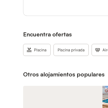
juego de café. En el jardín hay un
coche ll
fregadero exterior, nevera pequeña con
restauran
congelador y vajilla de plástico para
en coche
aperitivos al aire libre.
también 
restauran
planea p
senderis
Encuentra ofertas
más cerc
coche (1
senderis
Piscina
Piscina privada
vacacion
Ai
25 o 30 
de Palma
en coche 
ni event
Otros alojamientos populares
compañía