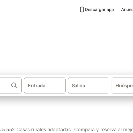
Descargar app
Anunc
tadas en las Islas Baleares
Entrada
Salida
Huéspe
·
Casas rurales
Casa
5.552 Casas rurales adaptadas. ¡Compara y reserva al mejo