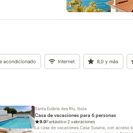
egará a supermercados,
con gusto y con todas las como
tes y bares (7 km). A 8 minutos
necesarias para hacer su estanc
 de la casa de vacaciones (5 km)
fácil y confortable: aire acondici
hay una gran variedad de
Wi-Fi, una lavadora, un lavavajilla
tes. Este es el alojamiento ideal si
televisión por cable, equipo de 
asar tiempo haciendo
alta fidelidad, una cafetera expré
mo, ya que la zona de senderismo
microondas, etc.
ana está a sólo 21 minutos en
3,5 km), hay otras zonas de
mo alrededor de la casa de
es que están aproximadamente a
re acondicionado
Internet
8,0
y más
minutos en coche. El aeropuerto
 de Mallorca está a 33 minutos
(37 km). No se permiten fiestas
os. No se admiten animales de
. Hay aparcamiento disponible e
Santa Eulària des Riu, Ibiza
Casa de vacaciones para 6 personas
9.0
Fantástico
⋅
2 valoraciones
La casa de vacaciones Casa Susana, con acceso si