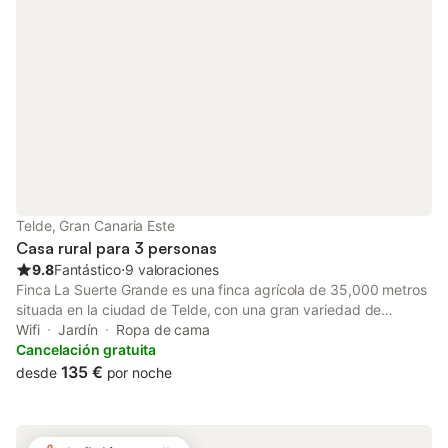
nuestros alojamientos. Está totalmente prohibido realizar fiestas
en nuestros alojamientos. Iris comparte instalaciones con otros 5
apartamentos; la piscina, pérgola, lavadora y secadora son de
uso comunitario. Dispone de aparcamiento gratuito.
Telde, Gran Canaria Este
Casa rural para 3 personas
9.8
Fantástico
⋅
9 valoraciones
Finca La Suerte Grande es una finca agrícola de 35,000 metros
situada en la ciudad de Telde, con una gran variedad de
árboles frutales. Es difícil encontrar lugares con tanta naturaleza
Wifi
Jardín
Ropa de cama
en medio de la ciudad; este lugar ha sido restaurado y abierto al
Cancelación gratuita
público en 2022. La finca dispone de 7 viviendas vacacionales,
135 €
desde
por noche
ubicadas en diferentes zonas de la finca. No es un hotel. El
apartamento Jacaranda es una vivienda vacacional
independiente, con capacidad para 4 personas. Cuenta con