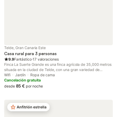
Telde, Gran Canaria Este
Casa rural para 3 personas
9.9
Fantástico
⋅
17 valoraciones
Finca La Suerte Grande es una finca agrícola de 35,000 metros
situada en la ciudad de Telde, con una gran variedad de
árboles frutales. Es difícil encontrar lugares con tanta naturaleza
Wifi
Jardín
Ropa de cama
en medio de la ciudad; este lugar ha sido restaurado y abierto al
Cancelación gratuita
público en 2022. La finca dispone de 7 viviendas vacacionales,
85 €
desde
por noche
ubicadas en diferentes zonas de la finca. No es un hotel. El
apartamento Iris se encuentra dentro de La Casona, que está
compuesta por 4 viviendas vacacionales más: Musa, Lis, Cala y
Dalia. Tiene capacidad para 3 personas y cuenta con salón-
Anfitrión estrella
cocina, baño, 2 camas individuales, sillón cama y una terraza
privada. No se permiten personas ajenas a la reserva en