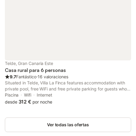
Telde, Gran Canaria Este
Casa rural para 6 personas
9.7
Fantástico
⋅
16 valoraciones
Situated in Telde, Villa La Finca features accommodation with
private pool, free WiFi and free private parking for guests who
drive. The air-conditioned accommodation is 42 km from Yumbo
Piscina
Wifi
Internet
Centre.
312 €
desde
por noche
Ver todas las ofertas