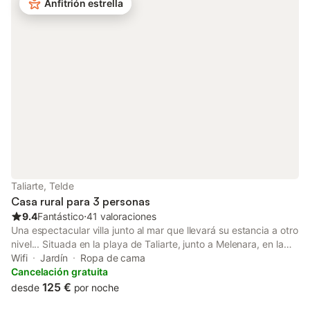
salón-cocina, baño, 1 cama de matrimonio y un sofá cama para
Anfitrión estrella
2 personas, además de un amplio jardín. Jacaranda se
encuentra cerca de las demás instalaciones, como la piscina,
lavadora y secadora, que son comunitarias y compartidas solo
con otros 5 apartamentos. No se permiten personas ajenas a la
reserva en nuestros alojamientos. Está totalmente prohibido
realizar fiestas en nuestros alojamientos. Hay aparcamiento
gratuito disponible.
Taliarte, Telde
Casa rural para 3 personas
9.4
Fantástico
⋅
41 valoraciones
Una espectacular villa junto al mar que llevará su estancia a otro
nivel... Situada en la playa de Taliarte, junto a Melenara, en la
municipalidad de Telde, esta preciosa villa en primera línea de
Wifi
Jardín
Ropa de cama
playa, exquisitamente decorada, se mimetiza con su entorno.
Cancelación gratuita
Dispone de dos dormitorios (1 con cama nido), un baño, salón
125 €
desde
por noche
comedor, cocina totalmente equipada con lavavajillas y terraza