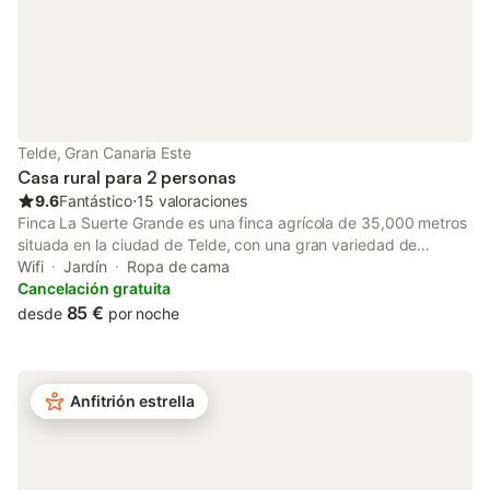
Telde, Gran Canaria Este
Casa rural para 2 personas
9.6
Fantástico
⋅
15 valoraciones
Finca La Suerte Grande es una finca agrícola de 35,000 metros
situada en la ciudad de Telde, con una gran variedad de
árboles frutales. Es difícil encontrar lugares con tanta naturaleza
Wifi
Jardín
Ropa de cama
en medio de la ciudad; este lugar ha sido restaurado y abierto al
Cancelación gratuita
público en 2022. La finca dispone de 7 viviendas vacacionales,
85 €
desde
por noche
ubicadas en diferentes zonas de la finca. No es un hotel. El
apartamento Dalia se encuentra dentro de La Casona, que está
compuesta por 4 viviendas vacacionales más: Musa, Lis, Iris y
Cala. Tiene capacidad para 2 personas y cuenta con salón-
Anfitrión estrella
cocina, baño, una cama de matrimonio, sillón y una terraza
privada. Dalia comparte instalaciones con otros 5
apartamentos; la piscina, pérgola, lavadora y secadora son de
uso comunitario. Dispone de aparcamiento gratuito.