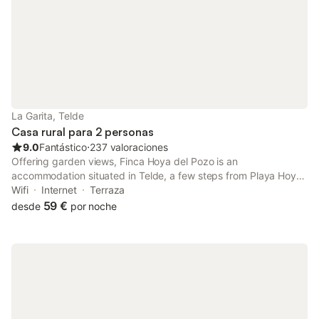
La Garita, Telde
Casa rural para 2 personas
9.0
Fantástico
⋅
237 valoraciones
Offering garden views, Finca Hoya del Pozo is an
accommodation situated in Telde, a few steps from Playa Hoya
del Pozo and 42 km from Yumbo Centre. This beachfront
Wifi
Internet
Terraza
property offers access to a patio and free WiFi.
59 €
desde
por noche