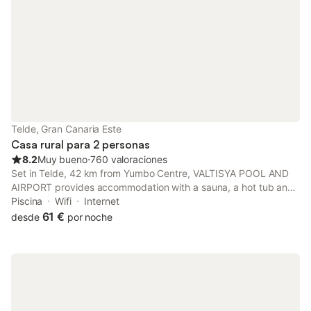
Telde, Gran Canaria Este
Casa rural para 2 personas
8.2
Muy bueno
⋅
760 valoraciones
Set in Telde, 42 km from Yumbo Centre, VALTISYA POOL AND
AIRPORT provides accommodation with a sauna, a hot tub and
a fitness room. With mountain views, this accommodation
Piscina
Wifi
Internet
features a patio and a swimming pool.
61 €
desde
por noche