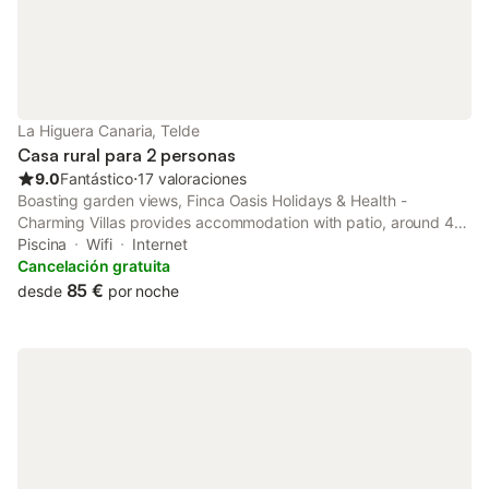
La Higuera Canaria, Telde
Casa rural para 2 personas
9.0
Fantástico
⋅
17 valoraciones
Boasting garden views, Finca Oasis Holidays & Health -
Charming Villas provides accommodation with patio, around 45
km from Yumbo Centre. This property offers access to a
Piscina
Wifi
Internet
balcony, free private parking and free WiFi.
Cancelación gratuita
85 €
desde
por noche