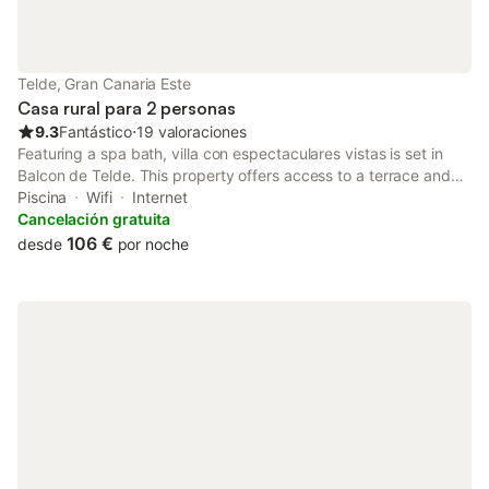
gratuita. Relax con Terraza Privada y Vistas al Mar Su terraza
privada, una característica clave de El Balcón Azul de Taliarte,
invita a relajarse con el sonido de las olas. Disfruten de vistas
panorámicas, cenas al aire libre y el tranquilo ambiente costero
Telde, Gran Canaria Este
en este maravilloso espacio chill-out. Explorar Melenara y
Casa rural para 2 personas
Salinetas: La Play
9.3
Fantástico
⋅
19 valoraciones
Featuring a spa bath, villa con espectaculares vistas is set in
Balcon de Telde. This property offers access to a terrace and
free private parking. Guests can make use of a garden.
Piscina
Wifi
Internet
Cancelación gratuita
106 €
desde
por noche