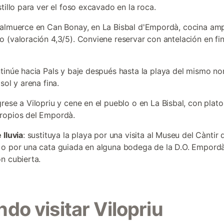
tillo para ver el foso excavado en la roca.
 almuerce en Can Bonay, en La Bisbal d'Empordà, cocina a
 (valoración 4,3/5). Conviene reservar con antelación en fi
ntinúe hacia Pals y baje después hasta la playa del mismo n
sol y arena fina.
grese a Vilopriu y cene en el pueblo o en La Bisbal, con plat
ropios del Empordà.
 lluvia
: sustituya la playa por una visita al Museu del Càntir 
o por una cata guiada en alguna bodega de la D.O. Empordà
n cubierta.
do visitar Vilopriu