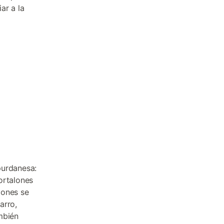
ar a la
purdanesa:
ortalones
iones se
arro,
mbién