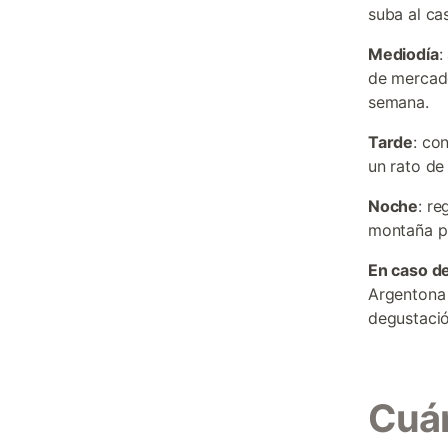
suba al cas
Mediodía
:
de mercado
semana.
Tarde
: co
un rato de 
Noche
: re
montaña p
En caso de
Argentona 
degustació
Cuán