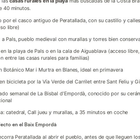
 las
casas rurales en la playa
más buscadas de la Costa Bra
e 40 minutos.
 por el casco antiguo de Peratallada, con su castillo y calle
so libre)
a a Pals, pueblo medieval con murallas y torres bien conserv
en la playa de Pals o en la cala de Aiguablava (acceso libre
n entre las casas rurales para familias)
n Botánico Mar i Murtra en Blanes, ideal en primavera
en bicicleta por la Vía Verde del Carrilet entre Sant Feliu y G
ado semanal de La Bisbal d'Empordà, conocido por su cerá
cional
a: catedral, Call jueu y murallas, a 35 minutos en coche
fecto en el Baix Empordà
recorra Peratallada al abrir el pueblo, antes de que lleguen lo