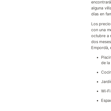
encontrará
alguna vil
días en fam
Los precio
con una me
octubre a 
dos meses 
Empordà, e
Pisci
de la
Cocin
Jardí
Wi-Fi
Espac