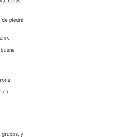
va, todas
s de piedra
adas
, buena
irona
mica
s grupos, y