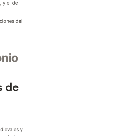
 y el de
aciones del
onio
s de
dievales y