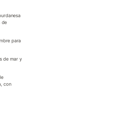
mpurdanesa
n de
ombre para
os de mar y
de
, con