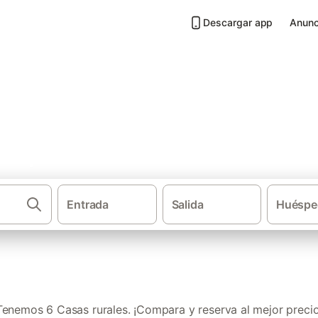
Descargar app
Anunc
ilopriu
Entrada
Salida
Huéspe
·
·
Casas rurales
Cataluña
Provincia de Geron
Tenemos 6 Casas rurales. ¡Compara y reserva al mejor precio