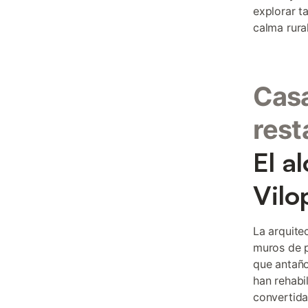
explorar ta
calma rural
Casa
rest
El a
Vilo
La arquite
muros de p
que antaño
han rehabi
convertida