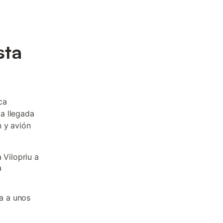
sta
ca
La llegada
n y avión
 Vilopriu a
a
da a unos