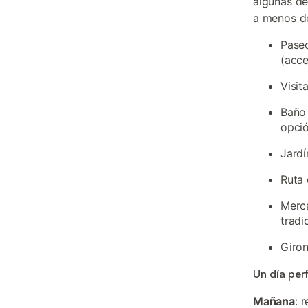
algunas de
a menos d
Paseo
(acce
Visit
Baño 
opció
Jardí
Ruta 
Merc
tradi
Giron
Un día per
Mañana
: 