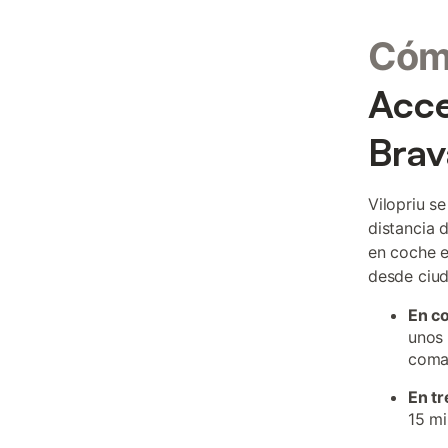
Cómo
Acce
Brav
Vilopriu s
distancia 
en coche e
desde ciud
En c
unos 
coma
En tr
15 mi