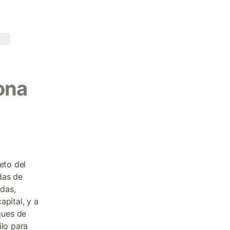
rona
eto del
das de
das,
apital, y a
ques de
ilo para