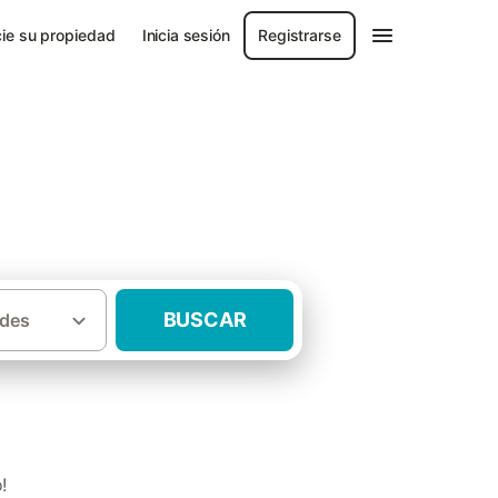
ie su propiedad
Inicia sesión
Registrarse
BUSCAR
des
·
·
a
Baix Empordà
Casas rurales Vilopriu
!