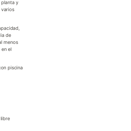
 planta y
 varios
apacidad,
ia de
 al menos
en el
con piscina
libre