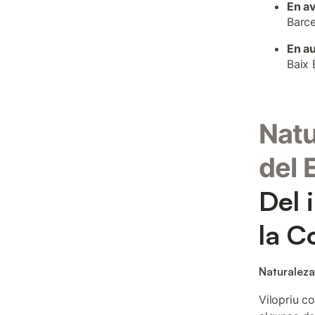
En a
Barce
En a
Baix 
Natu
del
Del 
la C
Naturaleza
Vilopriu c