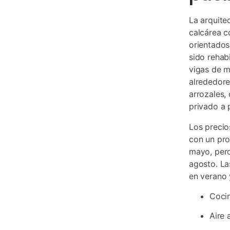
La arquite
calcárea c
orientados
sido rehab
vigas de m
alrededore
arrozales,
privado a 
Los precio
con un pro
mayo, pero
agosto. L
en verano 
Cocin
Aire 