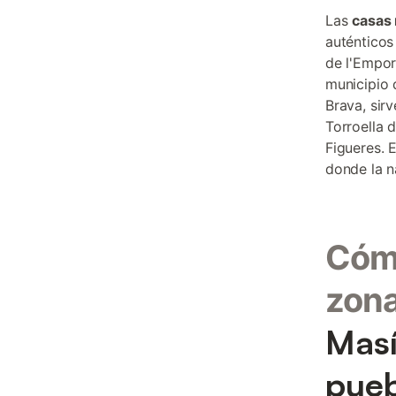
Las
casas 
auténticos
de l'Empor
municipio 
Brava, sir
Torroella 
Figueres. 
donde la n
Cómo
zon
Masí
pueb