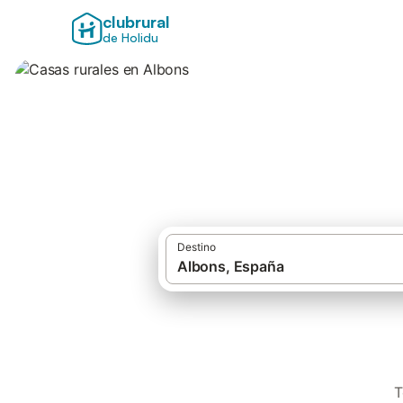
clubrural
de Holidu
Casas rurales en 
Destino
T