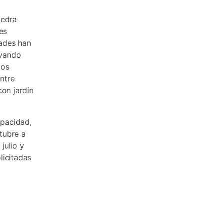
iedra
es
dades han
rvando
los
ntre
con jardín
apacidad,
tubre a
julio y
licitadas
: