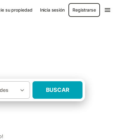
ie su propiedad
Inicia sesión
Registrarse
BUSCAR
des
·
·
na
Baix Empordà
Casas rurales Albons
o!