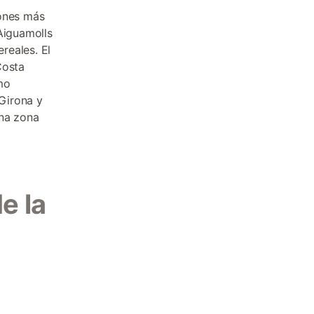
cones más
Aiguamolls
reales. El
Costa
mo
 Girona y
una zona
e la