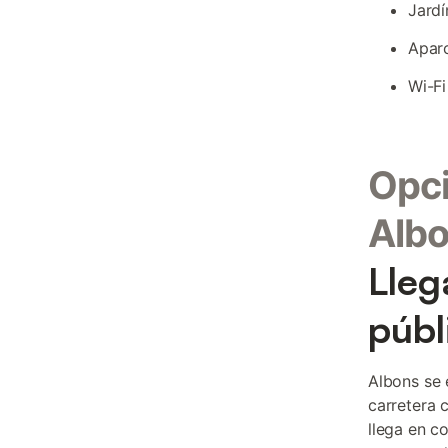
Jardí
Aparc
Wi-Fi
Opci
Alb
Lleg
públ
Albons se 
carretera 
llega en c