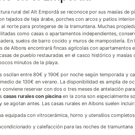
ctura rural del Alt Empordà se reconoce por sus masías de p
on tejados de teja árabe, porches con arcos y patios interior
 al norte para protegerse de la tramuntana. Muchas propie
ilitadas como casas o apartamentos independientes, conse
adera, suelos de barro cocido y muros de mampostería. En 
s de Albons encontrará fincas agrícolas con apartamentos e
 casas de pueblo restauradas en el casco histórico y masías 
pocos minutos de la playa.
s oscilan entre 80€ y 190€ por noche según temporada y c
medio de 130€ en verano. La disponibilidad es amplia de oc
 conviene reservar con dos o tres meses de antelación para 
as
casas rurales con piscina
en la zona son especialmente so
y se agotan antes. Las casas rurales en Albons suelen incluir
a equipada con vitrocerámica, horno y utensilios completos
acondicionado y calefacción para las noches de tramuntana