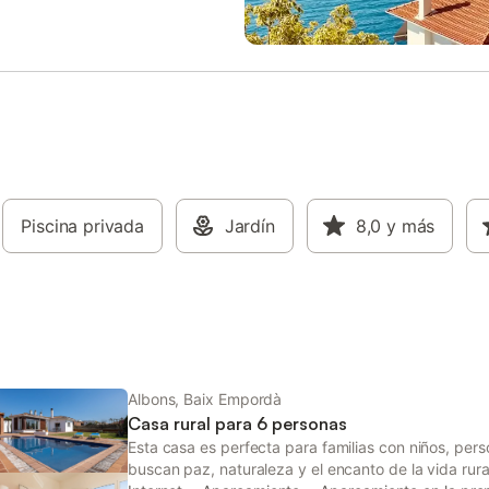
cidad máxima para 5 personas.
dos cuartos de baño con ducha, 
ntre otras prestaciones, aire
abierta al comedor, sala de estar
nado, terraza, jardín comunitario
terraza con vistas al jardín privad
), piscina comunitaria (16x8)
cocina está totalmente equipada
ción salina y plaza de parking
lavavajillas incluido. La terraza, s
 Segalar 4 dispone de dos
estar y comedor están muy bien
nes dobles, un baño, cocina
equipados. Medidas camas: Matr
ente, sala de estar, comedor y
160x190 (1) Matrimonio: 160x200
azas de 10m² con vistas al campo
Individuales: 90x190 (2)
arde). Los dormitorios presentan
Costabravaforrent Gavarres se in
 de matrimonio el grande, y una
Piscina privada
Jardín
una Residencia de 35 vecinos. L
8,0
y más
n escritorio el pequeño. El baño es
comunitaria y piscina se encuent
 con bañera. La cocina está
metros de la casa. Coordenadas
e equipada, lavavajillas incluido.
Maps: 42.100998, 3.083303 A 5
a, sala de estar y el comedor
de las playas de Empúries-L'Esca
y bien equip
Costabravaforrent Gavarres ubic
minutos del centro del puebl
Albons, Baix Empordà
Casa rural para 6 personas
Esta casa es perfecta para familias con niños, per
buscan paz, naturaleza y el encanto de la vida rura