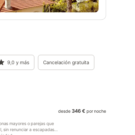
cocina
ping-pong y pizarras para que los más
 y una
pequeños puedan dibujar y hacer
o. La
actividades. La casa tiene cuatro
,
dormitorios, todos ellos con armarios. Uno
ala de
de los dormitorios tiene cama de
matrimonio, y todos los demás 2 camas
imonio:
individuales. La casa tiene dos baños
 (1)
completamente equipados con ducha.
Albons es un pequeño pueblo que se
tegra en
encuentra situado en la comarca del Baix
a zona
9,0
y más
Empordà, en la confluencia de diferentes
Cancelación gratuita
ra a 50
caminos rurales. Estos son muy
 Google
adecuados para pasear o ir en bicicleta y
 minutos
disfrutar de los campos de cultivo que
la.
llenan la zona. Si estás buscando pasar
a a 2
unas vacaciones tranquilas y relajadas en
familia
346 €
desde
por noche
sonas mayores o parejas que
l, sin renunciar a escapadas a