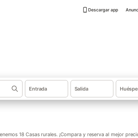
Descargar app
Anunc
Albons
Entrada
Salida
Huéspe
·
·
Casas rurales
Cataluña
Provincia de Gero
enemos 18 Casas rurales. ¡Compara y reserva al mejor preci