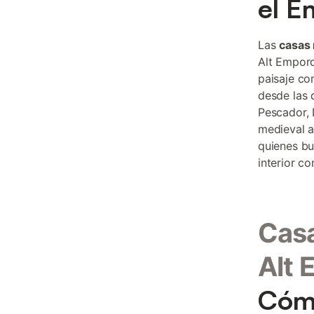
el E
Las
casas 
Alt Empord
paisaje co
desde las 
Pescador, 
medieval a
quienes bu
interior co
Casa
Alt 
Cómo