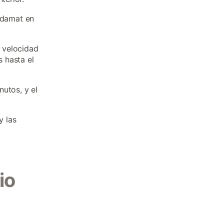
ladamat en
a velocidad
 hasta el
utos, y el
y las
io