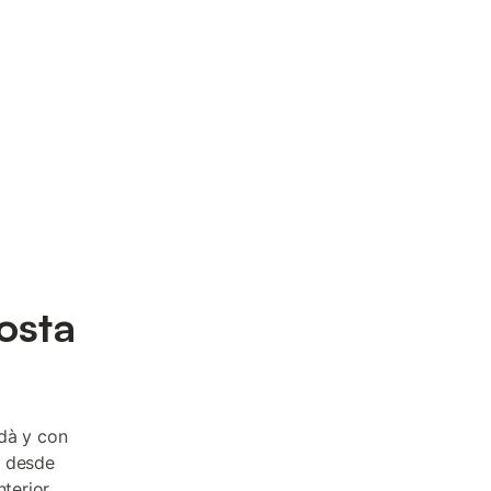
costa
rdà y con
a desde
terior.