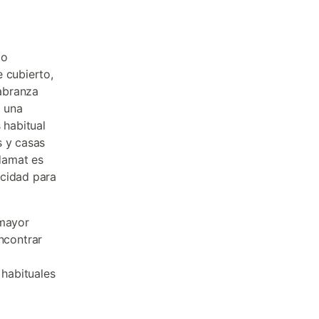
po
 cubierto,
labranza
y una
 habitual
s y casas
adamat es
acidad para
 mayor
ncontrar
 habituales