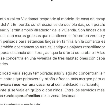
a
ento rural en Viladamat responde al modelo de casa de cam
l del Alt Empordà: construcciones de dos plantas, con porche
lead y jardín amplio alrededor de la vivienda. Son fincas de 
das, con muros gruesos que mantienen el fresco en verano 
ón pensada para estancias largas en familia. En la comarca es
también apartamentos rurales, antiguos pajares rehabilitado
 poca distancia del litoral, aunque la oferta concreta en Vil
 se concentra en una vivienda de tres habitaciones con cap
edes.
bilidad varía según temporada: julio y agosto concentran la
mientras que primavera y otoño ofrecen más margen para e
onviene
reservar una casa rural
con antelación suficiente,
nte si se viaja en grupo o con niños. Entre los servicios más
s rurales para familias
de la zona destacan:
na totalmente equipada