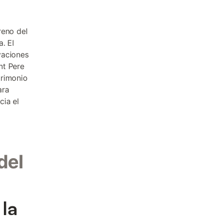
reno del
. El
vaciones
nt Pere
trimonio
ara
cia el
del
la