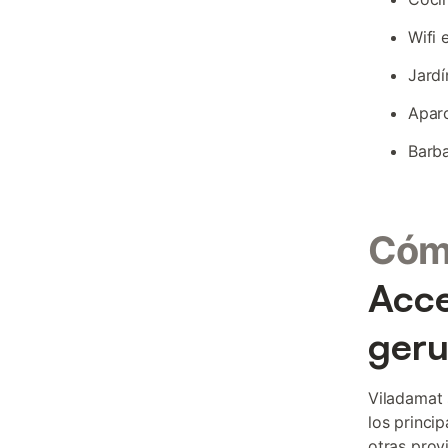
Wifi 
Jard
Aparc
Barba
Cómo
Acce
ger
Viladamat 
los princip
otras prov