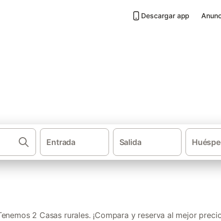
Descargar app
Anunc
Viladamat
Entrada
Salida
Huéspe
·
·
Casas rurales
Cataluña
Provincia de Geron
Tenemos 2 Casas rurales. ¡Compara y reserva al mejor precio