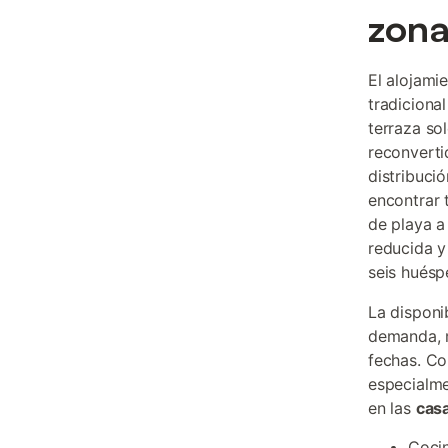
zon
El alojami
tradiciona
terraza so
reconverti
distribuci
encontrar 
de playa a
reducida y
seis huésp
La disponi
demanda, 
fechas. C
especialme
en las
casa
Coci