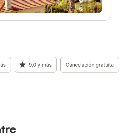
más
9,0
y más
Cancelación gratuita
tre