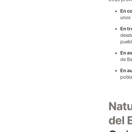
En c
unos 
En tr
desde
puebl
En a
de Ba
En a
pobla
Natu
del