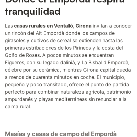
más pequeños. Finalmente, la cuarta habitación es una hermosa
suite principal con cama doble, baño privado con bañera
tranquilidad
(función de hidromasaje no disponible) y grandes ventanales
que se abren a un amplio balcón privado, donde podrá disfrutar
de momentos de calma rodeado de naturaleza. Además del
Las
casas rurales en Ventalló, Girona
invitan a conocer
baño en la suite, Can Noguera dispone de dos baños
un rincón del Alt Empordà donde los campos de
adicionales con ducha: uno en la planta baja y otro en la primera
girasoles y cultivos de cereal se extienden hasta las
planta, proporcionando comodidad para todos los huéspedes.
primeras estribaciones de los Pirineos y la costa del
En la planta baja, el ampl
Golfo de Roses. A pocos minutos se encuentran
Figueres, con su legado dalinià, y La Bisbal d'Empordà,
célebre por su cerámica, mientras Girona capital queda
a menos de cuarenta minutos en coche. El municipio,
pequeño y poco transitado, ofrece el punto de partida
perfecto para combinar naturaleza agrícola, patrimonio
ampurdanés y playas mediterráneas sin renunciar a la
calma rural.
Masías y casas de campo del Empordà