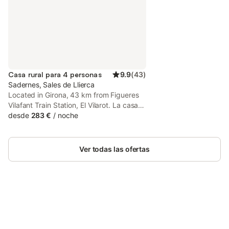
Casa rural para 4 personas
9.9
(
43
)
Sadernes, Sales de Llierca
Located in Girona, 43 km from Figueres
Vilafant Train Station, El Vilarot. La casa
de piedra en la naturaleza. Provides
desde
283 €
/
noche
accommodation with a hot tub.
Ver todas las ofertas
Ahorra hasta un 10% en muchos
Inicia sesión
alojamientos con tu cuenta.