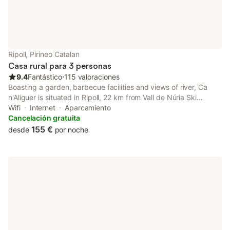
Ripoll, Pirineo Catalan
Casa rural para 3 personas
9.4
Fantástico
⋅
115 valoraciones
Boasting a garden, barbecue facilities and views of river, Ca
n'Aliguer is situated in Ripoll, 22 km from Vall de Núria Ski
station. This property offers access to a balcony, free private
Wifi
Internet
Aparcamiento
parking and free WiFi.
Cancelación gratuita
155 €
desde
por noche