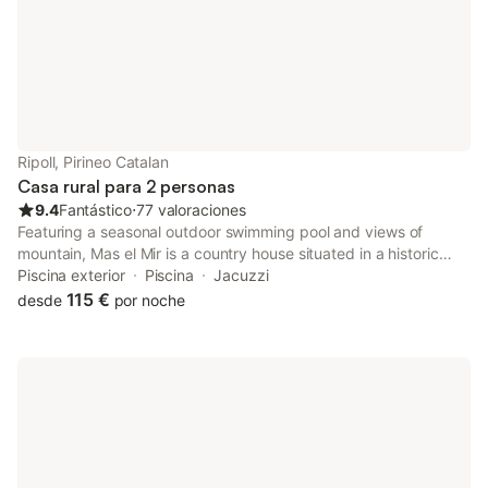
Ripoll, Pirineo Catalan
Casa rural para 2 personas
9.4
Fantástico
⋅
77 valoraciones
Featuring a seasonal outdoor swimming pool and views of
mountain, Mas el Mir is a country house situated in a historic
building in Ripoll, 27 km from Vall de Núria Ski station.
Piscina exterior
Piscina
Jacuzzi
115 €
desde
por noche