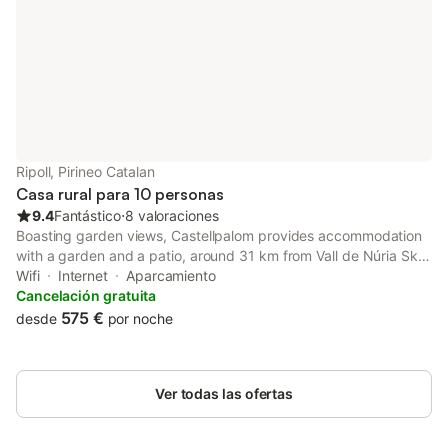
Ripoll, Pirineo Catalan
Casa rural para 10 personas
9.4
Fantástico
⋅
8 valoraciones
Boasting garden views, Castellpalom provides accommodation
with a garden and a patio, around 31 km from Vall de Núria Ski
station. This property offers access to a balcony, free private
Wifi
Internet
Aparcamiento
parking and free WiFi.
Cancelación gratuita
575 €
desde
por noche
Ver todas las ofertas