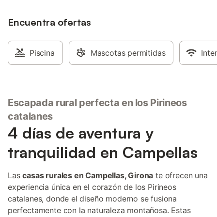
plana, equipo audio. Fantástico jardín
para los amantes del
(2060 m2) privado e íntimo, ideal para los
deporte, la tranquilida
amantes del descanso, el deporte, la
Encuentra ofertas
amigos y para aquel
tranquilidad, la familia o de los amigos y
contacto directo con
para aquellos que buscan contacto
cerca de las pistas d
directo con la naturaleza. Muy cerca de
Molina-Masella, Vall 
Piscina
Mascotas permitidas
Inte
las pistas de esquí de La Molina-Masella,
minutos de la Cerdan
Vall de Nuria y 45 minutos de la
Cerdanya.
Escapada rural perfecta en los Pirineos
catalanes
4 días de aventura y
tranquilidad en Campellas
Las
casas rurales en Campellas, Girona
te ofrecen una
experiencia única en el corazón de los Pirineos
catalanes, donde el diseño moderno se fusiona
perfectamente con la naturaleza montañosa. Estas