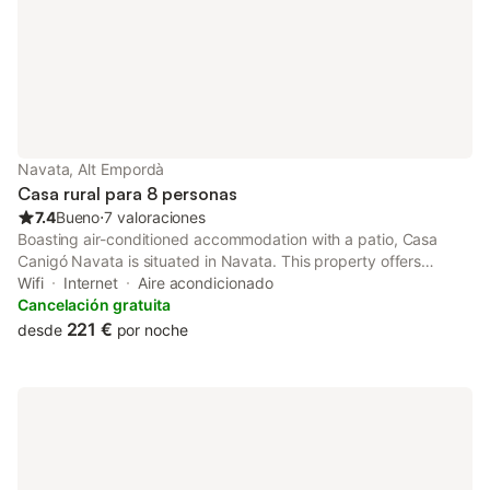
Navata, Alt Empordà
Casa rural para 8 personas
7.4
Bueno
⋅
7 valoraciones
Boasting air-conditioned accommodation with a patio, Casa
Canigó Navata is situated in Navata. This property offers
access to a terrace, free private parking and free WiFi.
Wifi
Internet
Aire acondicionado
Cancelación gratuita
221 €
desde
por noche