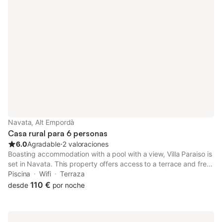
Navata, Alt Empordà
Casa rural para 6 personas
6.0
Agradable
⋅
2 valoraciones
Boasting accommodation with a pool with a view, Villa Paraiso is
set in Navata. This property offers access to a terrace and free
private parking. The property is non-smoking and is situated 11
Piscina
Wifi
Terraza
km from Dalí Museum.
110 €
desde
por noche