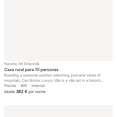
Navata, Alt Empordà
Casa rural para 10 personas
Boasting a seasonal outdoor swimming pool and views of
mountain, Can Borras Luxury Villa is a villa set in a historic
building in Navata, 15 km from Dalí Museum.
Piscina
Wifi
Internet
382 €
desde
por noche