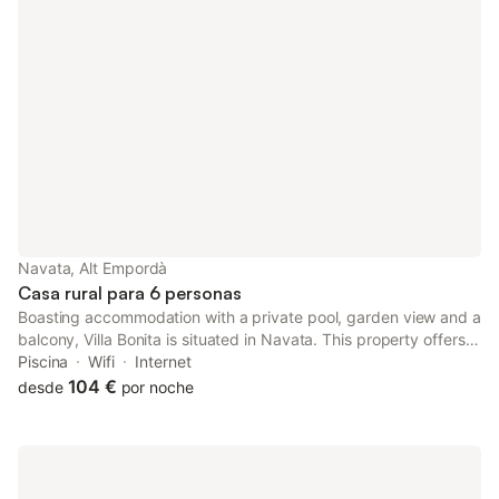
Navata, Alt Empordà
Casa rural para 6 personas
Boasting accommodation with a private pool, garden view and a
balcony, Villa Bonita is situated in Navata. This property offers
access to a terrace, free private parking and free WiFi. The
Piscina
Wifi
Internet
property is non-smoking and is set 10 km from Dalí Museum.
104 €
desde
por noche