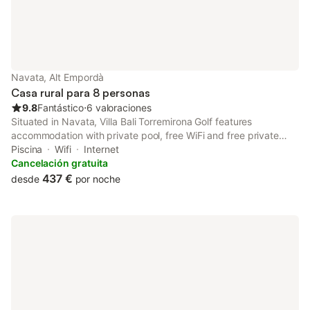
Navata, Alt Empordà
Casa rural para 8 personas
9.8
Fantástico
⋅
6 valoraciones
Situated in Navata, Villa Bali Torremirona Golf features
accommodation with private pool, free WiFi and free private
parking for guests who drive. The air-conditioned
Piscina
Wifi
Internet
accommodation is 10 km from Dalí Museum.
Cancelación gratuita
437 €
desde
por noche