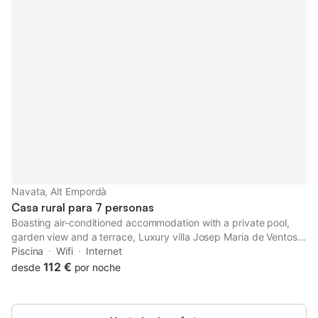
Navata, Alt Empordà
Casa rural para 7 personas
Boasting air-conditioned accommodation with a private pool,
garden view and a terrace, Luxury villa Josep Maria de Ventos
is set in Navata. This property offers access to a balcony and
Piscina
Wifi
Internet
free private parking.
112 €
desde
por noche