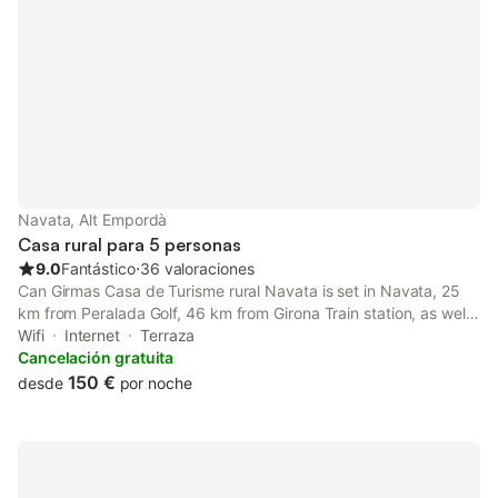
Navata, Alt Empordà
Casa rural para 5 personas
9.0
Fantástico
⋅
36 valoraciones
Can Girmas Casa de Turisme rural Navata is set in Navata, 25
km from Peralada Golf, 46 km from Girona Train station, as well
as 50 km from Medes Islands Marine Reserve. This property
Wifi
Internet
Terraza
offers access to a balcony, free private parking and free WiFi.
Cancelación gratuita
150 €
desde
por noche