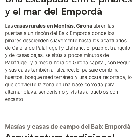
sol. Una terraza encantadora invita a compartir agradables
comidas y cenas al aire libre, disfrutando del ambiente
y el mar del Empordà
mediterráneo y de la serenidad del entorno. La casa se
distribuye en dos plantas: En la planta baja se encuentra una
acogedora sala de estar, un comedor muy característico de las
Las
casas rurales en Montrás, Girona
abren las
masías de la zona, lleno de encanto y autenticidad, y una
puertas a un rincón del Baix Empordà donde los
cocina completamente equipada con todos los utensilios y
pinares descienden suavemente hasta los acantilados
electrodomésticos necesarios para cocinar con comodidad. En
de Calella de Palafrugell y Llafranc. El pueblo, tranquilo
esta planta también
y de casas bajas, se sitúa a pocos minutos de
Palafrugell y a media hora de Girona capital, con Begur
y sus calas también al alcance. El paisaje combina
huertos, bosque mediterráneo y una costa recortada, lo
que convierte la zona en una base cómoda para
alternar playa, senderismo y visitas a pueblos con
encanto.
Masías y casas de campo del Baix Empordà