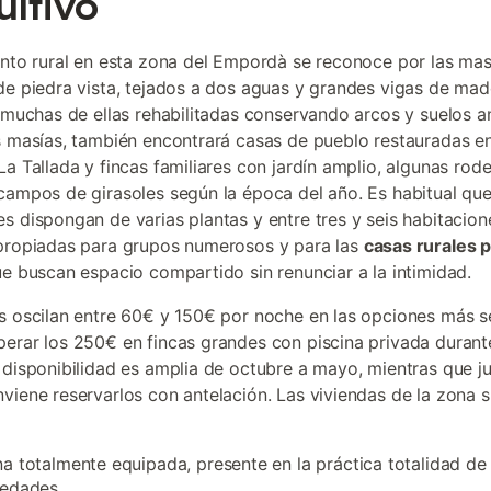
ultivo
ento rural en esta zona del Empordà se reconoce por las mas
de piedra vista, tejados a dos aguas y grandes vigas de mad
, muchas de ellas rehabilitadas conservando arcos y suelos a
s masías, también encontrará casas de pueblo restauradas en
La Tallada y fincas familiares con jardín amplio, algunas rod
campos de girasoles según la época del año. Es habitual que
s dispongan de varias plantas y entre tres y seis habitacion
propiadas para grupos numerosos y para las
casas rurales 
e buscan espacio compartido sin renunciar a la intimidad.
s oscilan entre 60€ y 150€ por noche en las opciones más se
erar los 250€ en fincas grandes con piscina privada durant
 disponibilidad es amplia de octubre a mayo, mientras que ju
viene reservarlos con antelación. Las viviendas de la zona 
a totalmente equipada, presente en la práctica totalidad de 
iedades