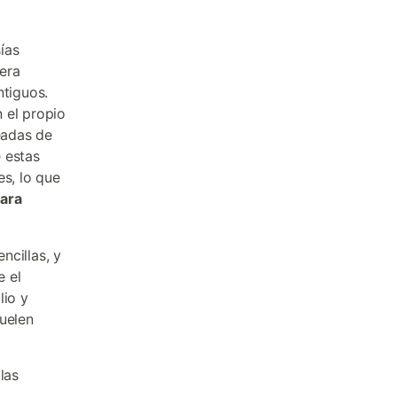
ías
era
ntiguos.
 el propio
eadas de
 estas
es, lo que
para
ncillas, y
e el
lio y
suelen
las