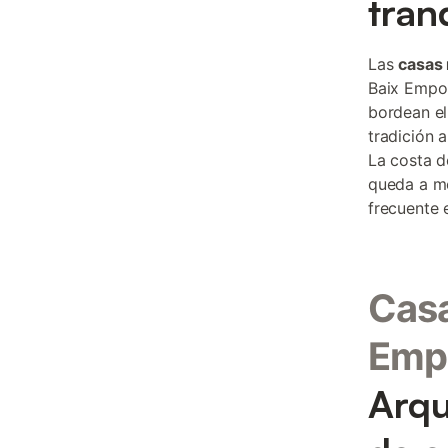
tran
Las
casas 
Baix Empor
bordean el
tradición 
La costa d
queda a me
frecuente 
Casa
Emp
Arqu