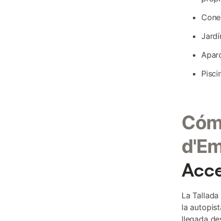
Conex
Jardí
Aparc
Pisci
Cómo
d'E
Acce
La Tallada
la autopis
llegada de