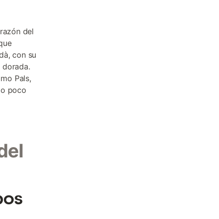
razón del
 que
dà, con su
a dorada.
omo Pals,
io poco
del
pos