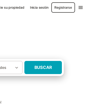
ie su propiedad
Inicia sesión
Registrarse
BUSCAR
des
·
·
Baix Empordà
Casas rurales La Tallada
!