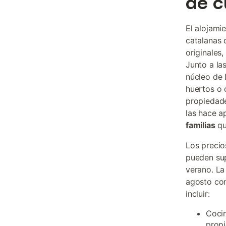
de c
El alojami
catalanas 
originales
Junto a la
núcleo de 
huertos o 
propiedade
las hace a
familias
qu
Los precio
pueden sup
verano. La
agosto con
incluir:
Cocin
prop