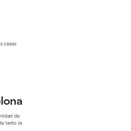
as casas
elona
imidad de
ta tanto la