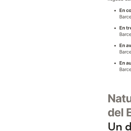
En c
Barce
En tr
Barce
En a
Barce
En a
Barce
Natu
del
Un d