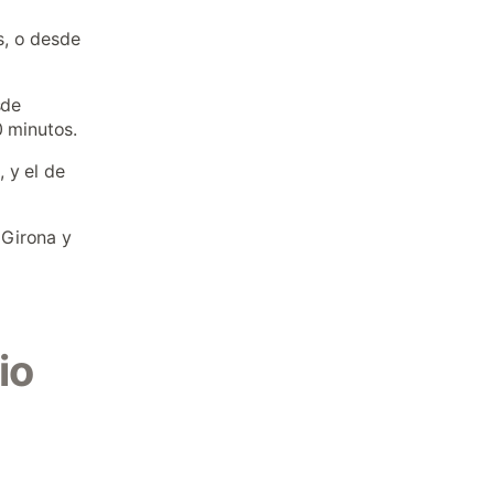
s, o desde
sde
0 minutos.
 y el de
 Girona y
io