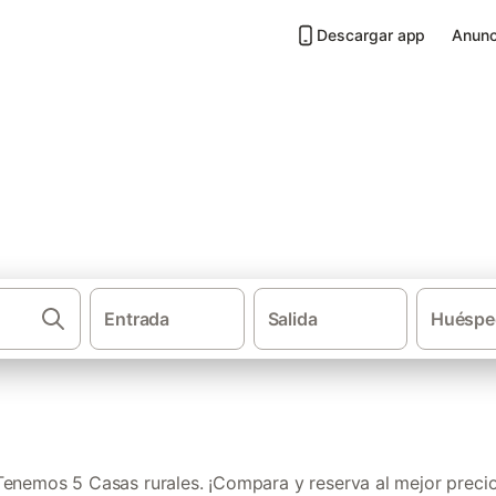
Descargar app
Anunc
a Tallada
Entrada
Salida
Huéspe
·
·
Casas rurales
Cataluña
Provincia de Gerona
Tenemos 5 Casas rurales. ¡Compara y reserva al mejor precio