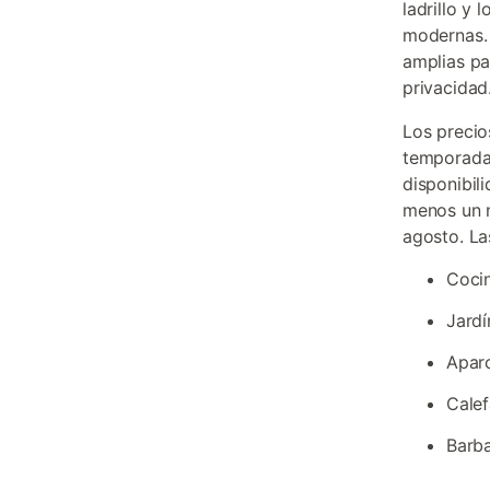
ladrillo y
modernas. 
amplias pa
privacidad
Los precio
temporada
disponibil
menos un 
agosto. L
Cocin
Jardí
Aparc
Calef
Barba