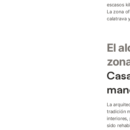
escasos ki
La zona of
calatrava 
El a
zon
Casa
manc
La arquite
tradición 
interiores
sido rehab