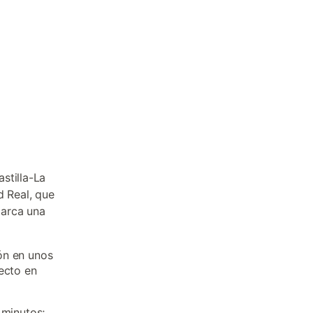
stilla-La
d Real, que
marca una
ón en unos
ecto en
 minutos;