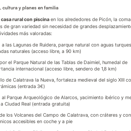
 cultura y planes en familia
a
casa rural con piscina
en los alrededores de Picón, la coma
s de gran variedad sin necesidad de grandes desplazamient
tividades más valoradas:
a a las Lagunas de Ruidera, parque natural con aguas turque
das naturales (acceso libre, a 90 km)
por el Parque Natural de las Tablas de Daimiel, humedal de
tancia internacional (acceso libre, sendero de 1,8 km)
llo de Calatrava la Nueva, fortaleza medieval del siglo XIII c
rámicas (entrada 3€)
a al Parque Arqueológico de Alarcos, yacimiento ibérico y m
 a Ciudad Real (entrada gratuita)
de los Volcanes del Campo de Calatrava, con cráteres y co
nicos accesibles en coche y a pie