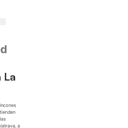
ad
n La
rincones
tienden
las
latrava, a