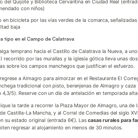
 del Quijote y Biblioteca Cervantina en Ciudad Real (entrad
mendado con niños)
 en bicicleta por las vías verdes de la comarca, señalizadas
ultad baja
a tipo en el Campo de Calatrava
salga temprano hacia el Castillo de Calatrava la Nueva, a un
l recorrido por las murallas y la iglesia gótica lleva unas do
tas sobre los campos manchegos que justifican el esfuerzo.
 regrese a Almagro para almorzar en el Restaurante El Correg
chega tradicional con pisto, berenjenas de Almagro y caza
n 4,3/5). Reserve con un día de antelación en temporada alta
dique la tarde a recorrer la Plaza Mayor de Almagro, una de 
 de Castilla-La Mancha, y al Corral de Comedias del siglo XVI
n su estado original (entrada 6€). Las
casas rurales para fa
iten regresar al alojamiento en menos de 30 minutos.