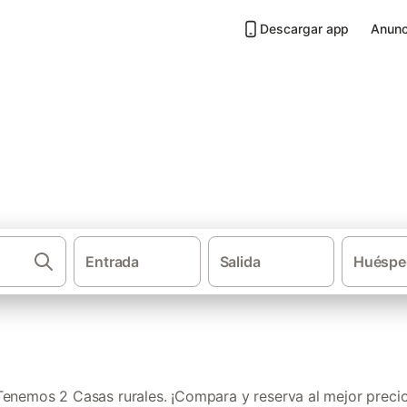
Descargar app
Anunc
Picón
Entrada
Salida
Huéspe
·
·
Casas rurales
Castilla-La Mancha
Provi
Tenemos 2 Casas rurales. ¡Compara y reserva al mejor precio