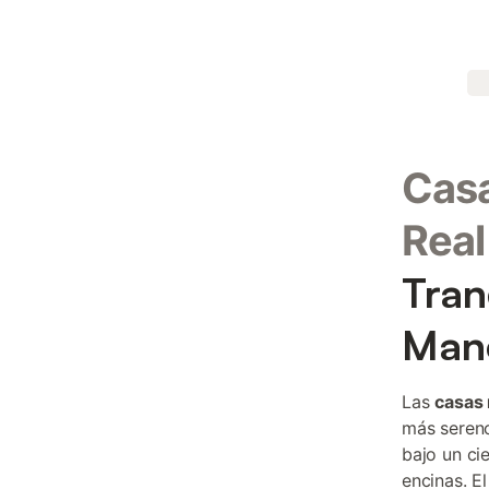
Casa
Real
Tran
Man
Las
casas 
más sereno
bajo un cie
encinas. E