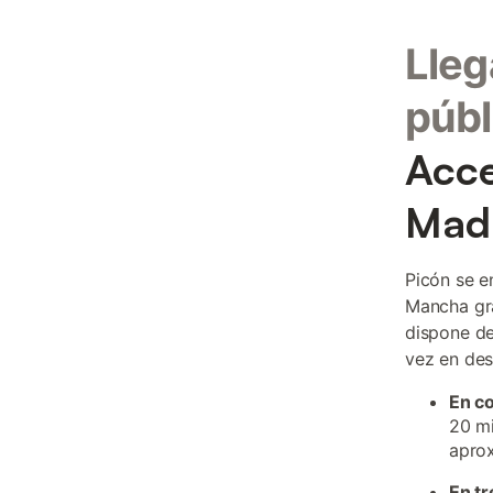
Lleg
públ
Acce
Madr
Picón se e
Mancha gra
dispone de
vez en des
En c
20 mi
apro
En tr