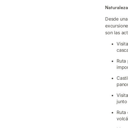
Naturaleza,
Desde un
excursione
son las ac
Visit
casca
Ruta 
impor
Casti
pano
Visit
junto
Ruta 
volcá