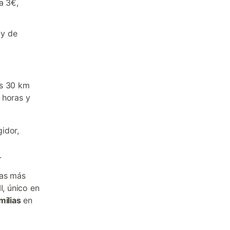
a 3€,
 y de
os 30 km
s horas y
idor,
.
las más
I, único en
milias
en