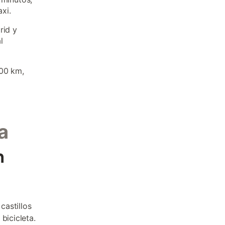
xi.
rid y
l
200 km,
a
n
castillos
bicicleta.