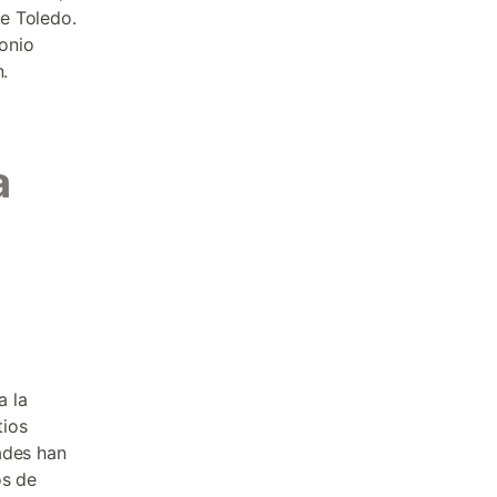
e Toledo.
onio
.
a
a la
tios
ades han
os de