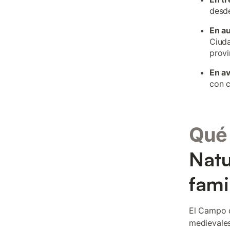
desde
En a
Ciuda
provi
En a
con c
Qué 
Natu
fami
El Campo d
medievales