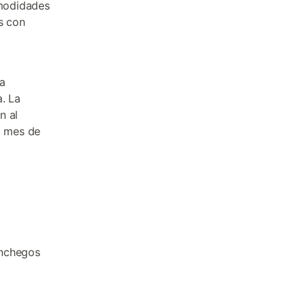
omodidades
s con
la
. La
n al
l mes de
anchegos