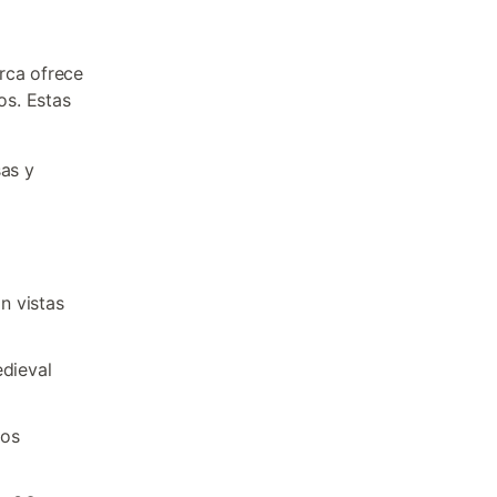
rca ofrece
os. Estas
sas y
on vistas
edieval
nos