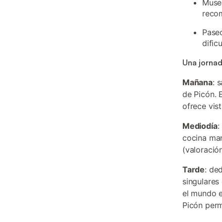
Museo
reco
Paseo
dific
Una jornad
Mañana
: 
de Picón. E
ofrece vis
Mediodía
:
cocina man
(valoració
Tarde
: de
singulares
el mundo e
Picón perm