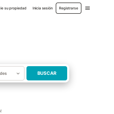
ie su propiedad
Inicia sesión
Registrarse
BUSCAR
des
·
ncia de Ciudad Real
Casas rurales Picón
!